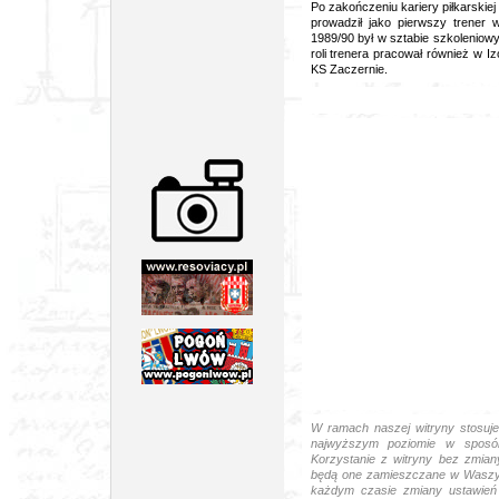
Po zakończeniu kariery piłkarskiej 
prowadził jako pierwszy trener
1989/90 był w sztabie szkoleniow
roli trenera pracował również w Iz
KS Zaczernie.
W ramach naszej witryny stosuje
najwyższym poziomie w sposób
Korzystanie z witryny bez zmia
będą one zamieszczane w Waszy
każdym czasie zmiany ustawień