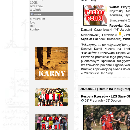
28
' Silnỳ
1905...
Rzeszów
Warta
:
Przyby
artykuły
Najemski), Nie
www
Kendzia), Ryc
e-muzeum
Smoczyński (5
foto
Resovia:
Gace
linki
kontakt
Dantoni, Czapniewski (46' Jaroch
Małachowski), Letniowski
, Zimn
Sędzia:
Pazdecki (Koszalin),
Wid
"
Wierzymy, że po najgorszej burzy
Resovii Kamil Kuzera na konf
"Pasiaków" z rezerwami Śląska W
Pierwsze promienie tego przysłow
pucharowym spotkaniu rozgrywan
rzeszowianie pokonali I-ligową Wa
Bramkę zapewniającą awans do da
w 28 minucie Jan Siln
ỳ.
2026.08.01 | Remis na inaugurację
Resovia Rzeszów - LZS Stare Ob
6
9' Frydrych - 83' Dobroń