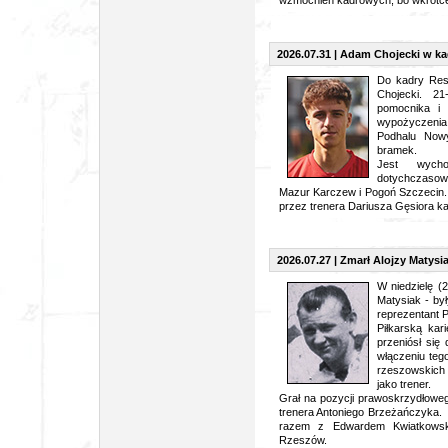
wzmocnień kadrowych, bo wkrótce
2026.07.31 | Adam Chojecki w ka
Do kadry Res
Chojecki. 21
pomocnika i 
wypożyczenia 
Podhalu Now
bramek.
Jest wych
dotychczasowe
Mazur Karczew i Pogoń Szczecin. 
przez trenera Dariusza Gęsiora ka
2026.07.27 | Zmarł Alojzy Matysiak
W niedzielę (
Matysiak - był
reprezentant P
Piłkarską ka
przeniósł się
włączeniu teg
rzeszowskich 
jako trener.
Grał na pozycji prawoskrzydłoweg
trenera Antoniego Brzeżańczyka. Z
razem z Edwardem Kwiatkowsk
Rzeszów.