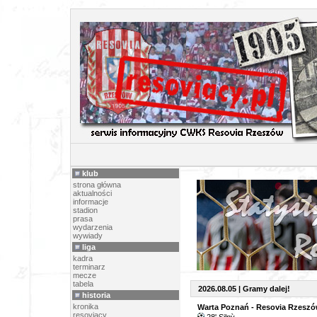
klub
strona główna
aktualności
informacje
stadion
prasa
wydarzenia
wywiady
liga
kadra
terminarz
mecze
tabela
2026.08.05 | Gramy dalej!
historia
kronika
Warta Poznań - Resovia Rzeszów 
resoviacy