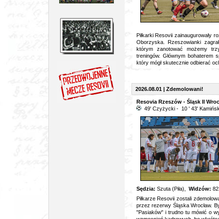
Piłkarki Resovii zainaugurowały 
Oborzyska. Rzeszowianki zagr
którym zanotować możemy trzy 
treningów. Głównym bohaterem spo
który mógł skutecznie odbierać o
2026.08.01 | Zdemolowani!
Resovia Rzeszów - Śląsk II Wroc
49' Czyżycki - 10 ' 43' Kamiński
Sędzia:
Szuta (Piła),
Widzów:
82
Piłkarze Resovii zostali zdemolowa
przez rezerwy Śląska Wrocław. By
"Pasiaków" i trudno tu mówić o w