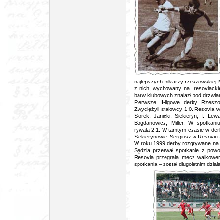
najlepszych piłkarzy rzeszowskiej 
z nich, wychowany na resoviackiej
barw klubowych znalazł pod drzwia
Pierwsze II-ligowe derby Rzesz
Zwyciężyli stalowcy 1:0. Resovia w
Siorek, Janicki, Siekieryn, I. Le
Bogdanowicz, Miller. W spotkan
rywala 2:1. W tamtym czasie w der
Siekierynowie: Sergiusz w Resovii i
W roku 1999 derby rozgrywane na s
Sędzia przerwał spotkanie z pow
Resovia przegrała mecz walkowerem
spotkania – został długoletnim dzia