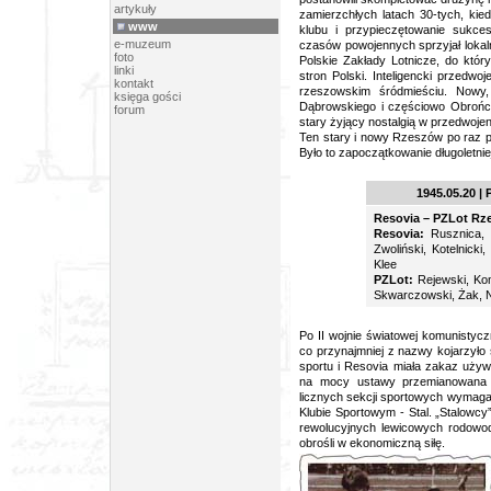
artykuły
zamierzchłych latach 30-tych, kie
www
klubu i przypieczętowanie sukce
e-muzeum
czasów powojennych sprzyjał lokal
foto
Polskie Zakłady Lotnicze, do któr
linki
stron Polski. Inteligencki przedw
kontakt
rzeszowskim śródmieściu. Nowy,
księga gości
Dąbrowskiego i częściowo Obrońców
forum
stary żyjący nostalgią w przedwoj
Ten stary i nowy Rzeszów po raz p
Było to zapoczątkowanie długoletni
1945.05.20 | 
Resovia – PZLot Rz
Resovia:
Rusznica, C
Zwoliński, Kotelnick
Klee
PZLot:
Rejewski, Komu
Skwarczowski, Żak, N
Po II wojnie światowej komunistycz
co przynajmniej z nazwy kojarzyło 
sportu i Resovia miała zakaz używ
na mocy ustawy przemianowana
licznych sekcji sportowych wymaga
Klubie Sportowym - Stal. „Stalowc
rewolucyjnych lewicowych rodowo
obrośli w ekonomiczną siłę.