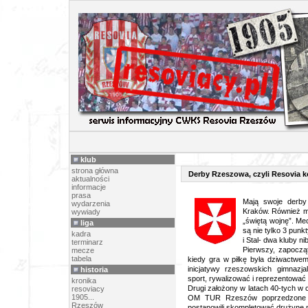
ARTY
klub
strona główna
Derby Rzeszowa, czyli Resovia ko
aktualności
informacje
prasa
Mają swoje derby
wydarzenia
Kraków. Również m
wywiady
„świętą wojnę”.
Mec
liga
są nie tylko 3 punk
kadra
i Stal- dwa kluby n
terminarz
Pierwszy, zapoczą
mecze
tabela
kiedy gra w piłkę była dziwactwem
inicjatywy rzeszowskich gimnazja
historia
sport, rywalizować i reprezentować 
kronika
Drugi założony w latach 40-tych w
resoviacy
1905...
OM TUR Rzeszów poprzedzone był
Rzeszów
postanowili skompletować drużynę 