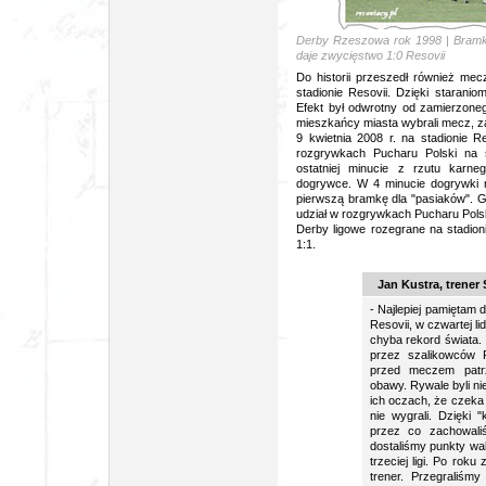
Derby Rzeszowa rok 1998 | Bramk
daje zwycięstwo 1:0 Resovii
Do historii przeszedł również me
stadionie Resovii. Dzięki staranio
Efekt był odwrotny od zamierzoneg
mieszkańcy miasta wybrali mecz, z
9 kwietnia 2008 r. na stadionie R
rozgrywkach Pucharu Polski na s
ostatniej minucie z rzutu karne
dogrywce. W 4 minucie dogrywki na
pierwszą bramkę dla "pasiaków". G
udział w rozgrywkach Pucharu Polsk
Derby ligowe
rozegrane na stadion
1:1.
Jan Kustra, trener
- Najlepiej pamiętam 
Resovii, w czwartej li
chyba rekord świata.
przez szalikowców R
przed meczem patrz
obawy. Rywale byli n
ich oczach, że czeka
nie wygrali. Dzięki 
przez co zachowal
dostaliśmy punkty w
trzeciej ligi. Po roku
trener. Przegraliśm