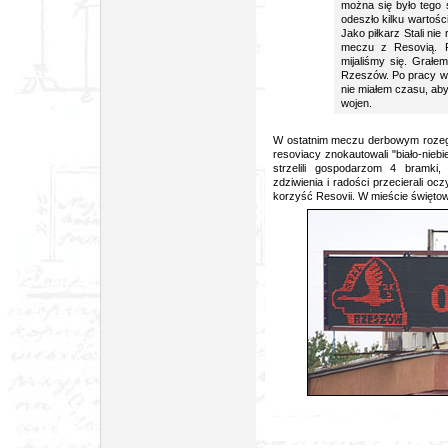
można się było tego 
odeszło kilku wartośc
Jako piłkarz Stali nie
meczu z Resovią. Po
mijaliśmy się. Grałe
Rzeszów. Po pracy w S
nie miałem czasu, aby
wojen.
W ostatnim meczu derbowym rozegr
resoviacy znokautowali "biało-niebi
strzelili gospodarzom 4 bramki,
zdziwienia i radości przecierali o
korzyść Resovii. W mieście święto