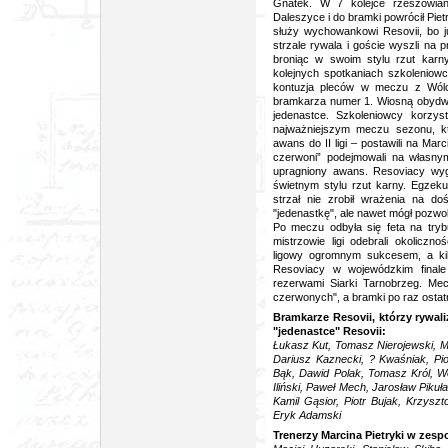
Gnatek. W 7 kolejce rzeszowian
Daleszyce i do bramki powrócił Pie
służy wychowankowi Resovii, bo 
strzale rywala i goście wyszli na
broniąc w swoim stylu rzut karn
kolejnych spotkaniach szkoleniowc
kontuzja pleców w meczu z Wólcz
bramkarza numer 1. Wiosną obydwa
jedenastce. Szkoleniowcy korzys
najważniejszym meczu sezonu, kt
awans do II ligi – postawili na Mar
czerwoni” podejmowali na własny
upragniony awans. Resoviacy wygra
świetnym stylu rzut karny. Egzek
strzał nie zrobił wrażenia na do
"jedenastkę", ale nawet mógł pozwoli
Po meczu odbyła się feta na tryb
mistrzowie ligi odebrali okoliczn
ligowy ogromnym sukcesem, a kilk
Resoviacy w wojewódzkim finale
rezerwami Siarki Tarnobrzeg. Mec
czerwonych", a bramki po raz ostatni
Bramkarze Resovii, którzy rywal
"jedenastce" Resovii:
Łukasz Kut, Tomasz Nierojewski, M
Dariusz Kaznecki, ? Kwaśniak, Pi
Bąk, Dawid Polak, Tomasz Król, Woj
Iliński, Paweł Mech, Jarosław Piku
Kamil Gąsior, Piotr Bujak, Krzyszt
Eryk Adamski
Trenerzy Marcina Pietryki w zesp