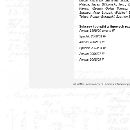
Maciej Huzarski, Stanisław Skiba
Nalepa, Jacek Bińkowski, Jerzy 
Kanas, Wiesław Gołda, Tomasz T
Stawarz, Artur Łuczyk, Wojciech 
Tułacz, Roman Borawski, Szymon 
Sukcesy i porażki w ligowych r
Awans 1999/00 awans III
Spadek 2000/01 IV
Awans 2002/03 III
Spadek 2003/04 IV
Awans 2006/07 III
Awans 2008/09 II
© 2006 | resoviacy.pl serwis informa