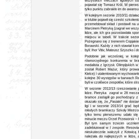
wszystkich meczach ligowych st
pojawiał się Tomasz Król. W pierwsz
tylko punktu zabrakło im do awansu
W kolejnym sezonie 2010/11 działa
w klubie pojawił się czeski szkolen
przemeblował skład i postawił na 
Marcinem Pietryką (zagrał we wszys
lidze, ale ich gra pozostawiała sp
miejscu w tabeli. W trakcie sezo
Pożegnano się z trenerem Copjakiem,
Borawski. Każdy z nich stawiał ko
byli: Ihor Vitiv, Mateusz Szyszko i 
Podobnie jak wcześniej, w kolej
równorzędnego konkurenta w bram
medalista z Igrzysk Olimpijskich 
został Robert Mazur, który prow
Kielce) i utalentowanym wychowank
kolejne 30 występów w barwach Reso
byli w czołówce zespołów, które stra
W sezonie 2012/13 rzeszowianie 
lidze. Pietryka zagrał w 28 mecza
bramce zastąpił go pochodzący z
okazało się, że „Pasiaki” nie dosta
ligi i w sezonie 2013/14 grać będ
młodych bramkarzy Szkoły Mistrzos
tylko temu pierwszemu udało si
minucie meczu Orzeł Przeworsk – Re
Był tym samym trzecim uczniem
zadebiutował w I zespole. Resoviac
nieskutecznie walczyli z Kotwicą
należała do najlepszych w lidze, 