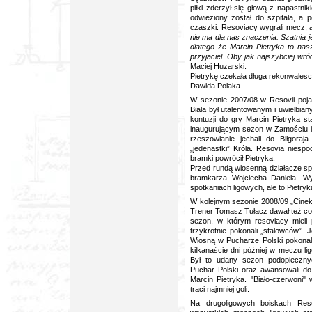
piłki zderzył się głową z napastn
odwieziony został do szpitala, a 
czaszki. Resoviacy wygrali mecz, 
nie ma dla nas znaczenia. Szatnia j
dlatego że Marcin Pietryka to nas
przyjaciel. Oby jak najszybciej wró
Maciej Huzarski.
Pietrykę czekała długa rekonwales
Dawida Polaka.
W sezonie 2007/08 w Resovii poj
Biała był utalentowanym i uwielbia
kontuzji do gry Marcin Pietryka 
inaugurującym sezon w Zamościu i 
rzeszowianie jechali do Biłgora
„jedenastki” Króla. Resovia niespo
bramki powrócił Pietryka.
Przed rundą wiosenną działacze spr
bramkarza Wojciecha Daniela. W
spotkaniach ligowych, ale to Pietry
W kolejnym sezonie 2008/09 „Cinek
Trener Tomasz Tułacz dawał też cor
sezon, w którym resoviacy mieli p
trzykrotnie pokonali „stalowców”. J
Wiosną w Pucharze Polski pokonali 
kilkanaście dni później w meczu l
Był to udany sezon podopieczny
Puchar Polski oraz awansowali do 
Marcin Pietryka. "Biało-czerwoni"
traci najmniej goli.
Na drugoligowych boiskach Res