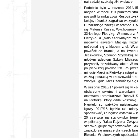
najrzadziej szukają piłki w siatce.
Podobnie było w sezonie 2014/15.
miejsce w tabeli, z 3 punktami str
pozwolił bramkarzowi Resovii zys
kolejny również zagrał we wszystk
Huzarskiego zaczęli w bramce z Ma
się Mateusz Kuszaj. Wychowanek S
33-letniego Pietrykę. W meczu z
Pietryka, a „biało-czerwonych” 
niedawna asystent Macieja Huzar
pożegnali się z klubem z ul. Wys
powrócił do bramki, a na ławce s
Jęczkowski, Szymon Szydełko). Now
młodym adeptom Szkoły Mistrzos
przynosiły oczekiwany efekt. W m
po pierwszej połowie 3:0. Po przer
minucie Marcina Pietrykę zastąpił w
ważną postacią w rzeszowskim zesp
zdobyli 3 gole. Mecz zakończył si
W sezonie 2016/17 pojawił się w kad
obdarzony świetnymi warunkami 
etatowemu bramkarzowi Resovii. Sz
na Pietrykę, który oddał koszulk
Niewielu sympatyków najstarsze
ligowy 2017/18 będzie tak udany
spodziewać, że będzie ostatnim w k
20 czerwca na stanowisko trener
współpracy Rafała Rajzera. Związan
szeroką grupę wychowanków Szko
znalazło się miejsce dla trzech b
Bielenia. W pierwszych spotkania