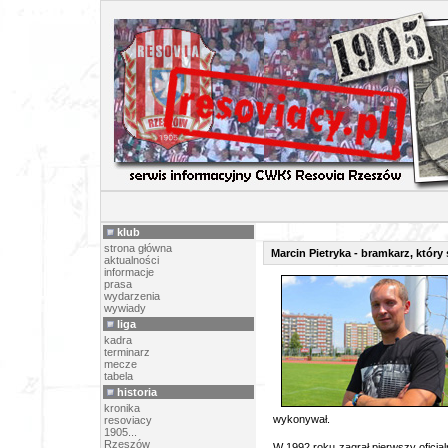
ARTY
klub
strona główna
Marcin Pietryka - bramkarz, który
aktualności
informacje
prasa
wydarzenia
wywiady
liga
kadra
terminarz
mecze
tabela
historia
kronika
wykonywał.
resoviacy
1905...
Rzeszów
W 1992 roku zagrał pierwszy oficj