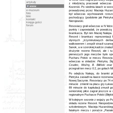
artykuły
z młodzieżą pracowali wówczas t
www
Kozerski. Po siedmiu latach w sezon
e-muzeum
prowadzonej przez Macieja Huzar
foto
był wówczas wychowanek rzeszo
linki
pochodzący (podobnie jak Pietryk
kontakt
Nierojewski.
księga gości
forum
Resoviacy grali wówczas w IV lidze. 
punkty i zapowiadali, że powalcz
bramkarza. Był nim Maciej Nalepa
Resovii i bramkarz reprezentacji 
słynnych „trzyminutowych derba
walkowerem i zespół stracił szansę
Sanok, a w szerokiej kadrze znalazł
drużynie rezerw Resovii, ale i t
pierwszych jego meczów było spo
Pucharu Polski w meczu Resovia I
wówczas w składzie:
Pietryka, Ślę
Czudec, Woźny, B. Biliński oraz
przegrali ten mecz 0:2, po golach Mi
Po odejściu Nalepy, do bramki p
Pietryka zasiadł na ławce rezerwow
Nowej Sarzynie. Resoviacy po 74 m
minucie zmienił na placu gry Łuka
89 minucie do kapitulacji zmusił
seniorskiej piłce zagrał jeszcze 
regionalnym Pucharze Polski (Błęki
W kolejnym sezonie z wojaży po Po
składu rezerw Resovii. Niespodzie
szkoleniowym. Macieja Huzarskiego
fatalnym meczu i porażce „Pasia