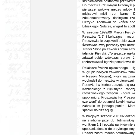
szkoleniowiec postanowił przewietr
Do meczu z Czuwajem Przemyśl pow
pierwszej połowie meczu młody 
miejscowi mieli rzut karny. 
zdekoncentrowany dopingiem rze
Pietryka zachował do końca spo
Bilińskiego i Solarza, wygrali to spot
W sezonie 1999/00 Marcin Pietry
Rzeszów (1:3) i kończącym rozgr
Rzeszowianie zapewnili sobie awans
świętować swój pierwszy tytuł mistr
Trener Skiba po zakończonym sez
talencie Pietryki:
„To jeszcze melo
zdawał sobie wówczas spraw, że
rozbrzmiewać będzie ponad dwie d
Działacze świeżo upieczonego III-
W grupie nowych zawodników znalaz
w Resovii Macieja), który na zmi
wychodził do meczów w pierwszej j
Resovią i w końcu zaczęła się er
Kazneckiego z Błękitnych Ropcz
rzeszowskiego zespołu. Zagrał w
spotkaniu z Proszowianką Proszow
czerwoni” do ostatniej kolejki walcz
zabrakło im jednego punktu. Mar
spadku do niższej ligi.
W kolejnym sezonie 2001/02 doznał
na stadionie przy ul. Hetmański
wynikiem 1:1 i podział punktów nie
spotkania doszło do przykrego inc
Resovii został mocno poturbowany