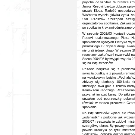
pojechał do szpitala. W bramce zmi
Junior Resovii bardzo dobrze spisy
strzale Kloca. Radość gospodarz
Woźnemu wyszła główka życia. As
Stali Rzeszów Szczepan Szeliga
organizatorów spotkania. Zakwesti
po spotkaniu krokami odmierzano odl
W sezonie 2002/03 kontuzji dozna
Resovii utalentowanego Piotra 
spotkaniach ligowych Pietryka wys
piłkarskiego cv dopisał drugi awans
nie grali jednak długo. W sezonie 
resoviacy zakończyli rozgrywki na 
Sezon 2004/05 był wyjątkowy dla 2
się na listę strzelców!
Resovia borykała się z problema
świeciła pustką, a z powodu remont
na wojskowym boisku „Podhalańcz
zbliżały się obchody 100-lecia kl
strzelając dwa gole z rzutów kar
Kamaksem Kańczuga. Rzeszowianie p
przyznał im rzut karny. Do piłki 
strzałem pod poprzeczkę pokonał
również w meczu przeciwko Czarny
spotkania.
Na listę strzelców wpisał się rów
„jedenastki” i podobnie jak wcze
2006/07 rzeszowianie zdobyli mistrz
szczęśliwy okres. Był pewnym punkt
pewnie kroczyła po tytuł mistrzo
Sędziszów Pietryka doznał groźne