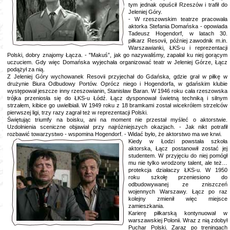
tym jednak opuścił Rzeszów i trafił do
Jeleniej Góry.
- W rzeszowskim teatrze pracowała
aktorka Stefania Domańska - opowiada
Tadeusz Hogendorf, w latach 30.
piłkarz Resovii, później zawodnik m.in.
Warszawianki, ŁKS-u i reprezentacji
Polski, dobry znajomy Łącza. - "Makuś”, jak go nazywaliśmy, zapałał ku niej gorącym
uczuciem. Gdy więc Domańska wyjechała organizować teatr w Jeleniej Górze, Łącz
podążył za nią.
Z Jeleniej Góry wychowanek Resovii przyjechał do Gdańska, gdzie grał w piłkę w
drużynie Biura Odbudowy Portów. Oprócz niego i Hogendorfa, w gdańskim klubie
występował jeszcze inny rzeszowianin, Stanisław Baran. W 1946 roku cała rzeszowska
trójka przeniosła się do ŁKS-u Łódź. Łącz dysponował świetną techniką i silnym
strzałem, kibice go uwielbiali. W 1949 roku z 18 bramkami został wicekrólem strzelców
pierwszej ligi, trzy razy zagrał też w reprezentacji Polski.
Świętując triumfy na boisku, ani na moment nie przestał myśleć o aktorstwie.
Uzdolnienia sceniczne objawiał przy najróżniejszych okazjach. - Jak nikt potrafił
rozbawić towarzystwo - wspomina Hogendorf. - Widać było, że aktorstwo ma we krwi.
Kiedy w Łodzi powstała szkoła
aktorska, Łącz postanowił zostać jej
studentem. W przyjęciu do niej pomógł
mu nie tylko wrodzony talent, ale też…
protekcja działaczy ŁKS-u. W 1950
roku szkołę przeniesiono do
odbudowywanej ze zniszczeń
wojennych Warszawy. Łącz po raz
kolejny zmienił więc miejsce
zamieszkania.
Karierę piłkarską kontynuował w
warszawskiej Polonii. Wraz z nią zdobył
Puchar Polski. Zaraz po treningach