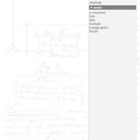
artykuły
www
e-muzeum
foto
linki
kontakt
księga gości
forum