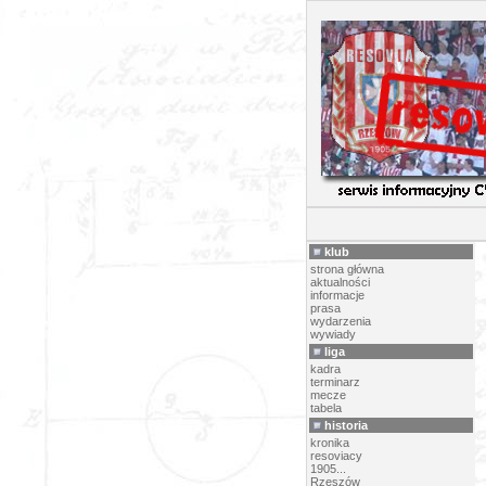
AR
klub
strona główna
aktualności
informacje
prasa
wydarzenia
wywiady
liga
kadra
terminarz
mecze
tabela
historia
kronika
resoviacy
1905...
Rzeszów