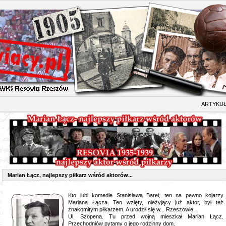
TYKUŁ
Marian Łącz, najlepszy piłkarz wśród aktorów...
Kto lubi komedie Stanisława Barei, ten na pewno kojarzy
Mariana Łącza. Ten wzięty, nieżyjący już aktor, był też
znakomitym piłkarzem. A urodził się w... Rzeszowie.
Ul. Szopena. Tu przed wojną mieszkał Marian Łącz.
Przechodniów pytamy o jego rodzinny dom.