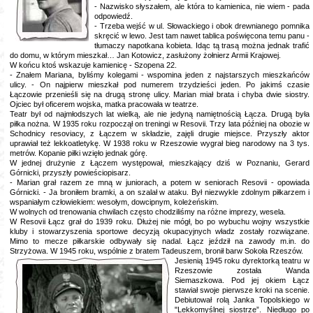
- Nazwisko słyszałem, ale która to kamienica, nie wiem - pada
odpowiedź.
- Trzeba wejść w ul. Słowackiego i obok drewnianego pomnika
skręcić w lewo. Jest tam nawet tablica poświęcona temu panu -
tłumaczy napotkana kobieta. Idąc tą trasą można jednak trafić
do domu, w którym mieszkał… Jan Kotowicz, zasłużony żołnierz Armii Krajowej.
W końcu ktoś wskazuje kamienicę - Szopena 22.
- Znałem Mariana, byliśmy kolegami - wspomina jeden z najstarszych mieszkańców
ulicy. - On najpierw mieszkał pod numerem trzydzieści jeden. Po jakimś czasie
Łączowie przenieśli się na drugą stronę ulicy. Marian miał brata i chyba dwie siostry.
Ojciec był oficerem wojska, matka pracowała w teatrze.
Teatr był od najmłodszych lat wielką, ale nie jedyną namiętnością Łącza. Drugą była
piłka nożna. W 1935 roku rozpoczął on treningi w Resovii. Trzy lata później na obozie w
Schodnicy resoviacy, z Łączem w składzie, zajęli drugie miejsce. Przyszły aktor
uprawiał też lekkoatletykę. W 1938 roku w Rzeszowie wygrał bieg narodowy na 3 tys.
metrów. Kopanie piłki wzięło jednak górę.
W jednej drużynie z Łączem występował, mieszkający dziś w Poznaniu, Gerard
Górnicki, przyszły powieściopisarz.
- Marian grał razem ze mną w juniorach, a potem w seniorach Resovii - opowiada
Górnicki. - Ja broniłem bramki, a on szalał w ataku. Był niezwykle zdolnym piłkarzem i
wspaniałym człowiekiem: wesołym, dowcipnym, koleżeńskim.
W wolnych od trenowania chwilach często chodziliśmy na różne imprezy, wesela.
W Resovii Łącz grał do 1939 roku. Dłużej nie mógł, bo po wybuchu wojny wszystkie
kluby i stowarzyszenia sportowe decyzją okupacyjnych władz zostały rozwiązane.
Mimo to mecze piłkarskie odbywały się nadal. Łącz jeździł na zawody m.in. do
Strzyżowa. W 1945 roku, wspólnie z bratem Tadeuszem, bronił barw Sokoła Rzeszów.
Jesienią 1945 roku dyrektorką teatru w
Rzeszowie została Wanda
Siemaszkowa. Pod jej okiem Łącz
stawiał swoje pierwsze kroki na scenie.
Debiutował rolą Janka Topolskiego w
"Lekkomyślnej siostrze”. Niedługo po