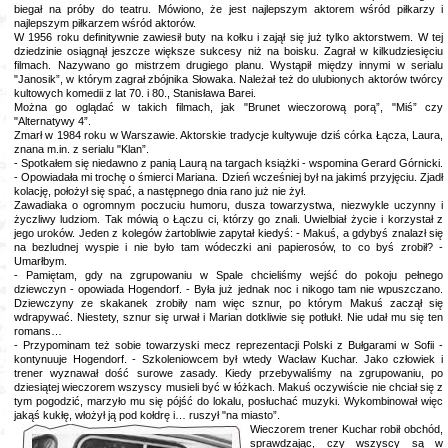
biegał na próby do teatru. Mówiono, że jest najlepszym aktorem wśród piłkarzy i
najlepszym piłkarzem wśród aktorów.
W 1956 roku definitywnie zawiesił buty na kołku i zajął się już tylko aktorstwem. W tej
dziedzinie osiągnął jeszcze większe sukcesy niż na boisku. Zagrał w kilkudziesięciu
filmach. Nazywano go mistrzem drugiego planu. Wystąpił między innymi w serialu
"Janosik”, w którym zagrał zbójnika Słowaka. Należał też do ulubionych aktorów twórcy
kultowych komedii z lat 70. i 80., Stanisława Barei.
Można go oglądać w takich filmach, jak "Brunet wieczorową porą”, "Miś” czy
"Alternatywy 4”.
Zmarł w 1984 roku w Warszawie. Aktorskie tradycje kultywuje dziś córka Łącza, Laura,
znana m.in. z serialu "Klan”.
- Spotkałem się niedawno z panią Laurą na targach książki - wspomina Gerard Górnicki.
- Opowiadała mi trochę o śmierci Mariana. Dzień wcześniej był na jakimś przyjęciu. Zjadł
kolację, położył się spać, a następnego dnia rano już nie żył.
Zawadiaka o ogromnym poczuciu humoru, dusza towarzystwa, niezwykle uczynny i
życzliwy ludziom. Tak mówią o Łączu ci, którzy go znali. Uwielbiał życie i korzystał z
jego uroków. Jeden z kolegów żartobliwie zapytał kiedyś: - Makuś, a gdybyś znalazł się
na bezludnej wyspie i nie było tam wódeczki ani papierosów, to co byś zrobił? -
Umarłbym.
- Pamiętam, gdy na zgrupowaniu w Spale chcieliśmy wejść do pokoju pełnego
dziewczyn - opowiada Hogendorf. - Była już jednak noc i nikogo tam nie wpuszczano.
Dziewczyny ze skakanek zrobiły nam więc sznur, po którym Makuś zaczął się
wdrapywać. Niestety, sznur się urwał i Marian dotkliwie się potłukł. Nie udał mu się ten
romans…
- Przypominam też sobie towarzyski mecz reprezentacji Polski z Bułgarami w Sofii -
kontynuuje Hogendorf. - Szkoleniowcem był wtedy Wacław Kuchar. Jako człowiek i
trener wyznawał dość surowe zasady. Kiedy przebywaliśmy na zgrupowaniu, po
dziesiątej wieczorem wszyscy musieli być w łóżkach. Makuś oczywiście nie chciał się z
tym pogodzić, marzyło mu się pójść do lokalu, posłuchać muzyki. Wykombinował więc
jakąś kukłę, włożył ją pod kołdrę i… ruszył "na miasto”.
Wieczorem trener Kuchar robił obchód,
sprawdzając, czy wszyscy są w