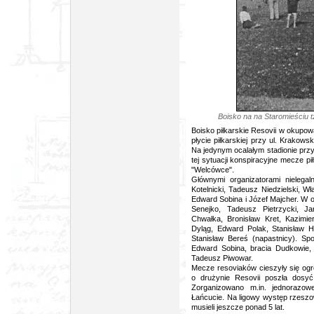
Boisko na na Staromieściu t
Boisko piłkarskie Resovii w okupo
płycie piłkarskiej przy ul. Krako
Na jedynym ocalałym stadionie przy 
tej sytuacji konspiracyjne mecze pi
"Welcówce".
Głównymi organizatorami nielegal
Kotelnicki, Tadeusz Niedzielski, W
Edward Sobina i Józef Majcher. W ok
Senejko, Tadeusz Pietrzycki, J
Chwałka, Bronisław Kret, Kazimier
Dyląg, Edward Polak, Stanisław H
Stanisław Bereś (napastnicy). Sp
Edward Sobina, bracia Dudkowie, 
Tadeusz Piwowar.
Mecze resoviaków cieszyły się og
o drużynie Resovii poszła dosyć
Zorganizowano m.in. jednorazow
Łańcucie. Na ligowy występ rzes
musieli jeszcze ponad 5 lat.