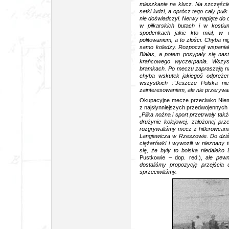
mieszkanie na klucz. Na szczęście
setki ludzi, a oprócz tego cały puł
nie doświadczył. Nerwy napięte do 
w piłkarskich butach i w kosti
spodenkach jakie kto miał, w 
politowaniem, a to złości.
Chyba nig
samo koledzy. Rozpoczął wspaniał
Białas, a potem posypały się nas
krańcowego wyczerpania. Wszys
bramkach. Po meczu zapraszają nas 
chyba wskutek jakiegoś odpręże
wszystkich :"Jeszcze Polska nie
zainteresowaniem, ale nie przerywali
Okupacyjne mecze przeciwko Niem
z najsłynniejszych przedwojennych p
„Piłka nożna i sport przetrwały t
drużynie kolejowej, założonej pr
rozgrywaliśmy mecz z hitlerowcami, 
Langiewicza w Rzeszowie. Do dziś
ciężarówki i wywozili w nieznany 
się, że były to boiska niedaleko
Pustkowie – dop. red.),
ale pew
dostaliśmy propozycję przejścia
sprzeciwiliśmy.