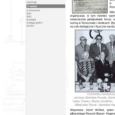
artykuły
9
wr
www
Rze
e-muzeum
Wbr
foto
organizacje, w tym również spor
linki
stwierdzenia jakiejkolwiek formy 
kontakt
księga gości
nożną w Rzeszowie i okolicach. By
forum
na celu biologiczne i fizyczne wyni
Uczestnicy konspiracy
od lewej: Bolesław Porada, Stan
Julian Trawka, Marian Zwoliński,
Władysław Pęcak, Stanisław Hajd
Wspomina Józef Wróbel, jeden
piłkarskiego Resovii (Baran- Hogend