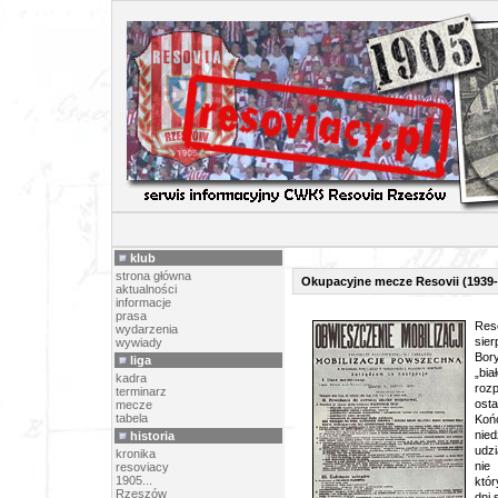
ARTY
klub
strona główna
Okupacyjne mecze Resovii (1939-
aktualności
informacje
prasa
Reso
wydarzenia
sie
wywiady
Bory
liga
„bi
kadra
roz
terminarz
osta
mecze
tabela
Końc
nie
historia
udzi
kronika
nie
resoviacy
1905...
któr
Rzeszów
dni 