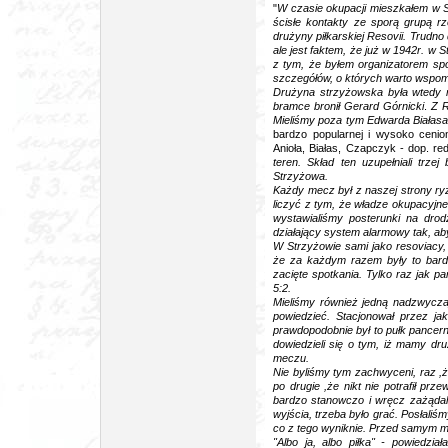
"
W czasie okupacji mieszkałem w 
ścisłe kontakty ze sporą grupą r
drużyny piłkarskiej Resovii. Trudno
ale jest faktem, że już w 1942r. w
z tym, że byłem organizatorem s
szczegółów, o których warto wspom
Drużyna strzyżowska była wtedy ni
bramce bronił Gerard Górnicki
.
Z R
Mieliśmy poza tym Edwarda Biała
bardzo popularnej i wysoko cenio
Anioła, Białas, Czapczyk - dop. re
teren. Skład ten uzupełniali trze
Strzyżowa.
Każdy mecz był z naszej strony ry
liczyć z tym, że władze okupacyjne
wystawialiśmy posterunki na dro
działający system alarmowy tak, aby
W Strzyżowie sami jako resoviacy,
że za każdym razem były to bard
zacięte spotkania. Tylko raz jak 
5:2.
Mieliśmy również jedną nadzwyczaj
powiedzieć. Stacjonował przez j
prawdopodobnie był to pułk pancern
dowiedzieli się o tym, iż mamy dru
meczu.
Nie byliśmy tym zachwyceni, raz ,ż
po drugie ,że nikt nie potrafił prz
bardzo stanowczo i wręcz zażądali
wyjścia, trzeba było grać. Posłaliś
co z tego wyniknie. Przed samym m
"Albo ja, albo piłka" - powiedzi