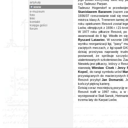
artykuły
czy Tadeusz Parpan.
www
Tadeusz Hogendorf w przedwojenn
e-muzeum
Stanisławem Baranem
(razem zaw
foto
1936/37 rzeszowianie stali się rew
linki
mistrza klasy A. Trenerem tamtej 
kontakt
roku opiekunem Resovii został le
księga gości
Lwów, olimpijczyk z 1936 r. i 21-kro
forum
W 1977 roku piłkarze Resovii, po
awansowali do II ligi. Wiodło im 
Ryszard Latawiec
. W sezonie 198
wyniku reorganizacji ligi, "pasy" 
zaciętych meczach, z ligi spadł GK
dzisiaj przeżywa naprawdę trud
postanowił, że spróbuje szczęś
utalentowanych szkoleniowców. Zawo
Niewielu jest piłkarzy, którzy z Resov
stanowią
Wiesław Cisek
i
Jerzy 
Kopeć
, do rangi symbolu urósł
Mar
przywiązanych do macierzystych 
Resovii przybył
Jan Domarski
. J
kończył piękną karierę.
Dzisiaj coraz mocniejszą pozycję 
Resovii trafił w 1997 roku, a w
występował w Stali Sanok, Hetmanie
trzema laty do Karpat Lwów.