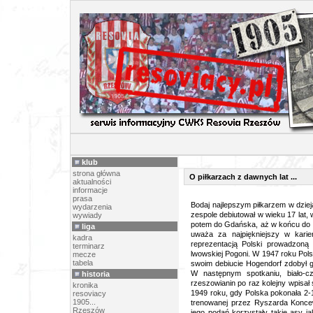
ARTY
klub
strona główna
O piłkarzach z dawnych lat ...
aktualności
informacje
prasa
Bodaj najlepszym piłkarzem w dziej
wydarzenia
zespole debiutował w wieku 17 lat, 
wywiady
potem do Gdańska, aż w końcu do 
liga
uważa za najpiękniejszy w karie
kadra
reprezentacją Polski prowadzoną
terminarz
lwowskiej Pogoni. W 1947 roku Pol
mecze
tabela
swoim debiucie Hogendorf zdobył g
W następnym spotkaniu, biało-c
historia
rzeszowianin po raz kolejny wpisał 
kronika
1949 roku, gdy Polska pokonała 2-1
resoviacy
1905...
trenowanej przez Ryszarda Koncewi
Rzeszów
jego podań korzystały takie asy j