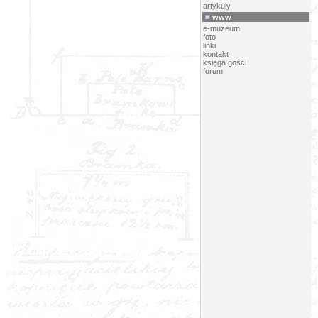
artykuły
www
e-muzeum
foto
linki
kontakt
księga gości
forum