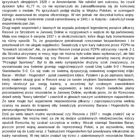
igrzyskach olimpijskich 1928 r. w Amsterdamie. Nie odniósł tam sukcesu, bo rzucił
dyskiem tylko 41,77 m, co nie wystarczyło do zakwalifikowania się do końcowej
rozgrywki o medale. Po igrzyskach podjął służbę w Wojsku Polskim, w szeregach
którego awansował do stopnia oficerskiego. W nim jednak nie doczekał końca wojny.
Zginął, a mówiąc konkretnie został zamordowany w 1941 r. w Katyniu - zakończył swoje
wspomnienia pan Jan.
Drugi wątek wspomnień z dawnych lat wypada poświęcić legendarnej porażce piłkarzy
Resovii ze Strzelcem w Janowej Dolinie w rozgrywkach o wejście do ligi państwowej.
Miała ona miejsce 6 sierpnia 1937 r. w okolicznościach, które długo były komentowane
na różny sposób. To, że gospodarze potraktowali rzeszowian bezpardonowo i że
poturbowali ich nie ulegało wątpliwości. Świadczyły o tym kary nałożone przez PZPN na
"krewkich strzelców". Ale, że protest Resovii został przez PZPN odrzucony i wynik 2-1
dla Strzelca utrzymany w mocy, tego nie można było sobie łatwo wytłumaczyć, ale fakt
pozostał faktem. Rozwiały się sny Resovii - jak skwitował porażkę naszej drużyny
"Przegląd Sportowy". Był to dla wielu sympatyków drużyny szok zważywszy, że
wystartowała ona świetnie gromiąc najgroźniejszych rywali Unię Lublin 8-0 i Rewerę
Stanisławów 5-0. Co się stało ze świetną dyspozycją osławionej snajperskiej trójki:
Baran - Wróbel - Hogendorf - pytali zawiedzeni kibice. Pytałem i ja po piętnastu latach,
kiedy miałem okazję grać w Resovii wraz ze swoim stryjkiem Stanisławem Hajdasiem,
który skończył już swoją karierę, a wcześniej był czołowym zawodnikiem
przedwojennego zespołu. Z jego wypowiedzi, a także innych świadków plamy
pozostawionej przez resoviaków w Janowej Dolinie, wynikało jasno, że do Rzeszowa
dotarli wtedy "łowcy talentów" i zawrócili w głowach naszym uzdolnionym napastnikom.
Że takie mogło być wyjaśnienie niepowodzenia piłkarzy i zaprzepaszczenia wielkiej
szansy na awans do krajowej elity świadczyły przenosiny Barana i Hogendorfa do
pierwszoligowej Warszawianki.
Dziś po wielu latach trudno wyrokować czy Resovia z 1937 r. mogła znaleźć się w
ekstraklasie. Nie można mieć za złe tej dwójce uzdolnionych młodzieżowców, którzy
opuścili Rzeszów, by szukać szczęścia w stolicy. Wszak stamtąd Stanisław Baran,
jeszcze przed wojną awansował do reprezentacji Polski, a po wyzwoleniu, kiedy
przeniósł się do Łodzi wraz z Tadeuszem Hogendorfem był powoływany kilkakrotnie do
kadry narodowej. W niej także znalazł się trzeci z utalentowanych resoviaków Marian