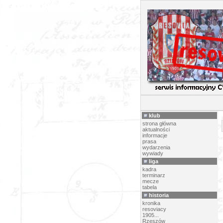
AR
klub
strona główna
aktualności
informacje
prasa
wydarzenia
wywiady
liga
kadra
terminarz
mecze
tabela
historia
kronika
resoviacy
1905...
Rzeszów