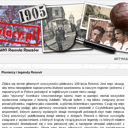
TYKUŁ
Pionierzy i legendy Resovii
Zbliża się termin głównych uroczystości jubileuszu 100-lecia Resovii. Jest więc okazja,
aby temu niewątpliwie najstarszemu klubowi sportowemu w naszym regionie i jednemu z
najstarszych w Polsce poświęcić w najbliższym czasie nieco uwagi.
Jako "dyżurny" kronikarz rzeszowskiego sportu mam w pamięci niemal wszystkie
wydarzenia związane z historią Jubilatki. Wszak byłem z nią blisko związany przez
ponad pół wieku, najpierw jako zawodnik, a później dziennikarz sportowy. Czuję się więc
zobowiązany podjąć jako pierwszy resoviacki temat i podzielić z Czytelnikami garścią
wspomnień, którym autorzy wydanych dotąd monografii poświęcili zbyt mało miejsca.
Chcę poszerzyć publikowaną dotąd wiedzę o dziejach Resovii o bliższe szczegóły
związane z wydarzeniami, o których krążyły i krążą jeszcze legendy i o których miałem
sposobność dowiadywać się z tzw. pierwszej ręki, a następnie utrwalać większość z
nich w swoim pamiętniku. Mogę więc teraz odtworzyć chociażby ich najciekawsze