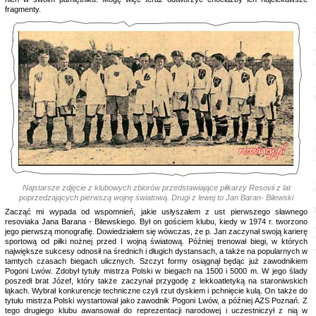
fragmenty.
Najstarsze zdjęcie z klubowych zbiorów przedstawiające piłkarzy Resovii z lat
poprzedzających pierwszą wojnę światową. Drugi z lewej to Jan Baran- Bilewski
Zacząć mi wypada od wspomnień, jakie usłyszałem z ust pierwszego sławnego
resoviaka Jana Barana - Bilewskiego. Był on gościem klubu, kiedy w 1974 r. tworzono
jego pierwszą monografię. Dowiedziałem się wówczas, że p. Jan zaczynał swoją karierę
sportową od piłki nożnej przed I wojną światową. Później trenował biegi, w których
największe sukcesy odnosił na średnich i długich dystansach, a także na popularnych w
tamtych czasach biegach ulicznych. Szczyt formy osiągnął będąc już zawodnikiem
Pogoni Lwów. Zdobył tytuły mistrza Polski w biegach na 1500 i 5000 m. W jego ślady
poszedł brat Józef, który także zaczynał przygodę z lekkoatletyką na staroniwskich
łąkach. Wybrał konkurencje techniczne czyli rzut dyskiem i pchnięcie kulą. On także do
tytułu mistrza Polski wystartował jako zawodnik Pogoni Lwów, a później AZS Poznań. Z
tego drugiego klubu awansował do reprezentacji narodowej i uczestniczył z nią w