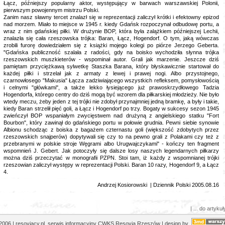
Łącz, późniejszy popularny aktor, występujący w barwach warszawskiej Polonii,
pierwszym powojennym mistrzu Polski.
Zanim nasz sławny tercet znalazł się w reprezentacji zaliczył krótki i efektowny epizod
nad morzem. Miało to miejsce w 1945 r. kiedy Gdańsk rozpoczynał odbudowę portu, a
wraz z nim gdańskiej piłki. W drużynie BOP, która była zalążkiem późniejszej Lechii,
znalazła się cała rzeszowska trójka: Baran, Łącz, Hogendorf. O tym, jaką wówczas
zrobili furorę dowiedziałem się z książki mojego kolegi po piórze Jerzego Geberta.
"Gdańska publiczność szalała z radości, gdy na boisko wychodziła słynna trójka
rzeszowskich muszkieterów - wspominał autor. Grali jak marzenie. Jeszcze dziś
pamiętam przyciężkawą sylwetkę Staszka Barana, który błyskawicznie startował do
każdej piłki i strzelał jak z armaty z lewej i prawej nogi. Albo przystojnego,
czarnowłosego "Makusia" Łącza zadziwiającego wszystkich refleksem, pomysłowością
i celnymi "główkami", a także lekko łysiejącego już prawoskrzydłowego Tadzia
Hogendorfa, którego centry do dziś mogą być wzorem dla piłkarskiej młodzieży. Nie było
wtedy meczu, żeby jeden z tej trójki nie zdobył przynajmniej jedną bramkę, a były i takie,
kiedy Baran strzelił pięć goli, a Łącz i Hogendorf po trzy. Bogaty w sukcesy sezon 1945
zwieńczył BOP wspaniałym zwycięstwem nad drużyną z angielskiego statku "Fort
Bourbon", który zawinął do gdańskiego portu w połowie grudnia. Pewni siebie synowie
Albionu schodząc z boiska z bagażem czternastu goli (większość zdobytych przez
rzeszowskich snajperów) dopytywali się czy to na pewno grali z Polakami czy też z
przebranymi w polskie stroje Węgrami albo Urugwajczykami" - kończy ten fragment
wspomnień J. Gebert. Jak potoczyły się dalsze losy naszych legendarnych piłkarzy
można dziś przeczytać w monografii PZPN. Stoi tam, iż każdy z wspomnianej trójki
rzeszowian zaliczył występy w reprezentacji Polski. Baran 10 razy, Hogendorf 9, a Łącz
4.
Andrzej Kosiorowski
| Dziennik Polski 2005.08.16
| ... do artykuł
2006 | resoviacy.pl serwis informacyjny CWKS Resovia Rzeszów | design by