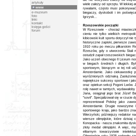
artykuły
wiele zależy od sprzętu. W lekkiej 
www
rywalami, często musi pokonywać 
e-muzeum
biegaczy, dyskoboli i im poświęc
foto
Igrzysk...
linki
kontakt
Rzeszowskie początki
księga gości
W Rzeszowie - chociaż miasteczk
forum
cieniu nie tylko wielkich metropo
kibicowski kult sportu dotyczył nie t
historyczne zapiski, pierwsze zawo
1910 roku po meczu piłkarskim Res
Rzeszów, gdy o utworzeniu Stali n
ostudził zapał rzeszowskich biegac
Jako uczeń obecnego II Liceum nos
w biegach średnich i długich. By
sportowym, biorącym w tej roli u
Amsterdamie. Jako ciekawostkę p
wyróżnionych odznaką Zasłużoneg
największe sukcesy sportowe i jako
oraz opiekun sekcji Pogoni Lwów. 
rolę nawet w tamtych, wydawałoby 
Jana, osiągnął jego brat Józef B
"sovii". Specjalizował się w rzucie d
reprezentował Polskę jako zaw
Amsterdamie. Drugie nowożytne Ig
sportowego kraju, jako bardzo zna
Wierzyński, późniejszy redaktor n
wiersze olimpijskie, które dzisia
Konopacka - nasza znakomita dysko
złoty medal olimpijski. A więc, 
elitarnym towarzystwie intelek
Olimpiadzie roku 1928 rodowity rz