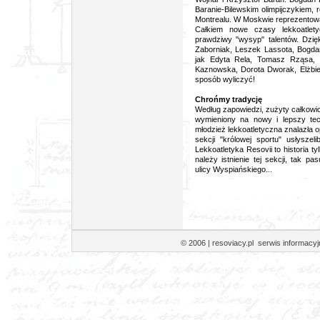
Baranie-Bilewskim olimpijczykiem, 
Montrealu. W Moskwie reprezentowa
Całkiem nowe czasy lekkoatlety
prawdziwy "wysyp" talentów. Dzięk
Zaborniak, Leszek Lassota, Bogdan 
jak Edyta Rela, Tomasz Rząsa, Mi
Kaznowska, Dorota Dworak, Elżbiet
sposób wyliczyć!
Chrońmy tradycję
Według zapowiedzi, zużyty całkowici
wymieniony na nowy i lepszy tec
młodzież lekkoatletyczna znalazła 
sekcji "królowej sportu" usłysz
Lekkoatletyka Resovii to historia tyl
należy istnienie tej sekcji, tak p
ulicy Wyspiańskiego...
© 2006 | resoviacy.pl serwis informa