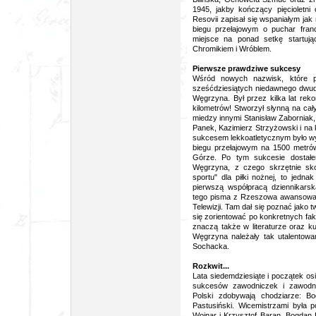
1945, jakby kończący pięcioletni o
Resovii zapisał się wspaniałym ja
biegu przełajowym o puchar franc
miejsce na ponad setkę startują
Chromikiem i Wróblem.
Pierwsze prawdziwe sukcesy
Wśród nowych nazwisk, które po
sześćdziesiątych niedawnego dwud
Węgrzyna. Był przez kilka lat rek
kilometrów! Stworzył słynną na cał
miedzy innymi Stanisław Zaborniak,
Panek, Kazimierz Strzyżowski i na k
sukcesem lekkoatletycznym było wy
biegu przełajowym na 1500 metrów
Górze. Po tym sukcesie dostał
Węgrzyna, z czego skrzętnie sko
sportu" dla piłki nożnej, to je
pierwszą współpracą dziennikarsk
tego pisma z Rzeszowa awansował 
Telewizji. Tam dał się poznać jako 
się zorientować po konkretnych fakt
znaczą także w literaturze oraz k
Węgrzyna należały tak utalentowa
Sochacka.
Rozkwit...
Lata siedemdziesiąte i początek o
sukcesów zawodniczek i zawodnik
Polski zdobywają chodziarze: B
Pastusiński. Wicemistrzami była 
Wojnar i Krzysztof Baran. Bogdan D