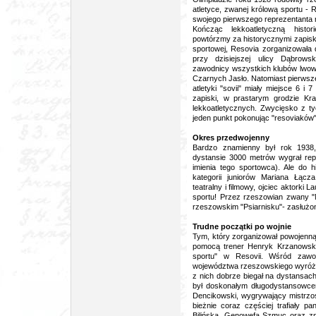
atletyce, zwanej królową sportu -
swojego pierwszego reprezentanta n
Kończąc lekkoatletyczną hist
powtórzmy za historycznymi zapisk
sportowej, Resovia zorganizowała 
przy dzisiejszej ulicy Dąbrows
zawodnicy wszystkich klubów lwowski
Czarnych Jasło. Natomiast pierwsz
atletyki "sovii" miały miejsce 6 
zapiski, w prastarym grodzie Kra
lekkoatletycznych. Zwycięsko z t
jeden punkt pokonując "resoviaków".
Okres przedwojenny
Bardzo znamienny był rok 1938
dystansie 3000 metrów wygrał repr
imienia tego sportowca). Ale do 
kategorii juniorów Mariana Łącz
teatralny i filmowy, ojciec aktorki 
sportu! Przez rzeszowian zwany "
rzeszowskim "Psiarnisku"- zasłużo
Trudne początki po wojnie
Tym, który zorganizował powojenną 
pomocą trener Henryk Krzanowski 
sportu" w Resovii. Wśród zaw
województwa rzeszowskiego wyróżni
z nich dobrze biegał na dystansac
był doskonałym długodystansowcem
Dencikowski, wygrywający mistrzos
bieżnie coraz częściej trafiały p
Bilińska, Genowefa Szmuc oraz zn