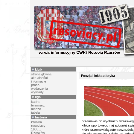
ARTY
klub
strona główna
Poezja i lekkoatletyka
aktualności
informacje
prasa
wydarzenia
wywiady
liga
kadra
terminarz
mecze
tabela
historia
przemawia do wyobraźni wrażliwego
kronika
kibica sportowego najradośniej św
resoviacy
1905...
które przemawiają autentycznością.
Rzeszów
ale nie wszystko zależy od indywi