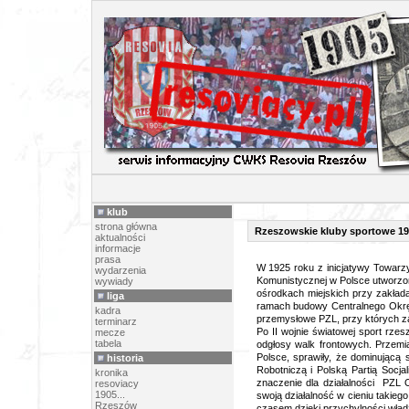
ARTY
klub
strona główna
Rzeszowskie kluby sportowe 19
aktualności
informacje
prasa
W 1925 roku z inicjatywy Towarz
wydarzenia
Komunistycznej w Polsce utworz
wywiady
ośrodkach miejskich przy zakła
liga
ramach budowy Centralnego Okr
kadra
przemysłowe PZL, przy których 
terminarz
Po II wojnie światowej sport rzes
mecze
tabela
odgłosy walk frontowych. Przemi
Polsce, sprawiły, że dominującą 
historia
Robotniczą i Polską Partią Socj
kronika
znaczenie dla działalności PZL 
resoviacy
1905...
swoją działalność w cieniu takieg
Rzeszów
czasem dzięki przychylności wład