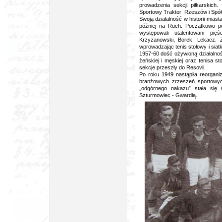
prowadzenia sekcji piłkarskich
Sportowy Traktor Rzeszów i Spółd
Swoją działalność w historii mias
później na Ruch. Początkowo po
występowali utalentowani pię
Krzyżanowski, Borek, Lekacz.
wprowadzając tenis stołowy i sia
1957-60 dość ożywioną działalność
żeńskiej i męskiej oraz tenisa 
sekcje przeszły do Resovii.
Po roku 1949 nastąpiła reorganiz
branżowych zrzeszeń sportowyc
„odgórnego nakazu” stała się
Szturmowiec - Gwardią.