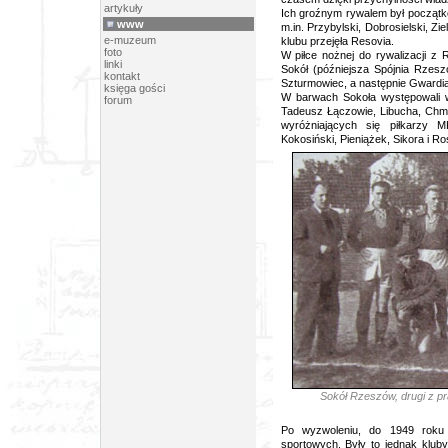
artykuły
Ich groźnym rywalem był począt
www
m.in. Przybylski, Dobrosielski, Zi
e-muzeum
klubu przejęła Resovia.
foto
W piłce nożnej do rywalizacji 
linki
Sokół (późniejsza Spójnia Rzesz
kontakt
Szturmowiec, a następnie Gwardi
księga gości
W barwach Sokoła występowali w
forum
Tadeusz Łączowie, Libucha, Chmie
wyróżniających się piłkarzy M
Kokosiński, Pieniążek, Sikora i Ro
Sokół Rzeszów, drugi z pra
Po wyzwoleniu, do 1949 roku 
sportowych. Były to jednak kluby,