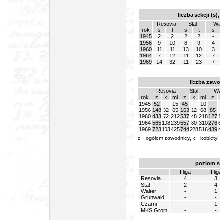
liczba sekcji (s
Resovia
Stal
Wa
rok
s
t
s
t
s
1945
2
2
2
2
-
1956
9
10
8
9
4
1960
11
11
13
10
3
1964
7
12
11
12
7
1969
14
32
11
23
7
liczba zaw
Resovia
Stal
Wa
rok
z
k
mł
z
k
mł
z
1945
52
-
15
45
-
10
-
1956
148
32
65
163
12
68
85
1960
433
72
212
537
48
218
127
1964
565
108
239
557
80
310
276
1969
723
103
425
744
228
516
439
z - ogółem zawodnicy, k - kobiety
poziom sp
I liga
II lig
Resovia
4
3
Stal
2
4
Walter
-
1
Grunwald
-
-
Czarni
-
1
MKS Grom
-
-