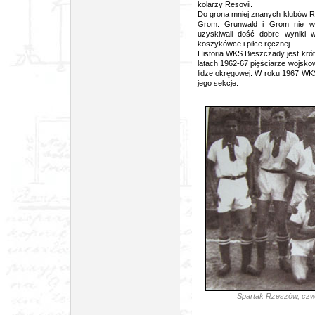
kolarzy Resovii.
Do grona mniej znanych klubów R
Grom. Grunwald i Grom nie wyk
uzyskiwali dość dobre wyniki 
koszykówce i piłce ręcznej.
Historia WKS Bieszczady jest krót
latach 1962-67 pięściarze wojskowyc
lidze okręgowej. W roku 1967 WKS
jego sekcje.
Spartak Rzeszów, czw
źródło: