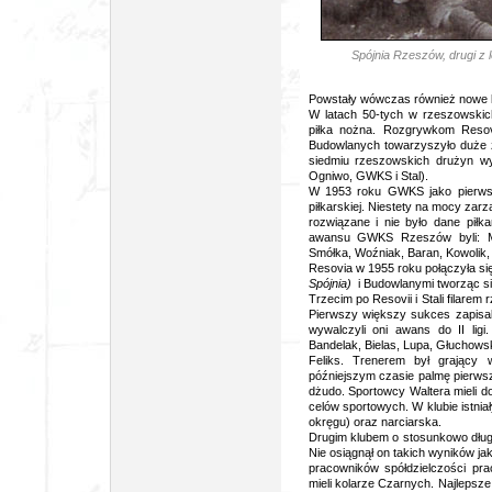
Spójnia Rzeszów, drugi z l
Powstały wówczas również nowe k
W latach 50-tych w rzeszowskich
piłka nożna. Rozgrywkom Resovi
Budowlanych towarzyszyło duże z
siedmiu rzeszowskich drużyn wy
Ogniwo, GWKS i Stal).
W 1953 roku GWKS jako pierwsz
piłkarskiej. Niestety na mocy za
rozwiązane i nie było dane pił
awansu GWKS Rzeszów byli: Mys
Smółka, Woźniak, Baran, Kowolik, 
Resovia w 1955 roku połączyła si
Spójnia)
i Budowlanymi tworząc si
Trzecim po Resovii i Stali filarem
Pierwszy większy sukces zapisal
wywalczyli oni awans do II lig
Bandelak, Bielas, Lupa, Głuchowsk
Feliks. Trenerem był grający 
późniejszym czasie palmę pierwsz
dżudo. Sportowcy Waltera mieli d
celów sportowych. W klubie istnia
okręgu) oraz narciarska.
Drugim klubem o stosunkowo długi
Nie osiągnął on takich wyników ja
pracowników spółdzielczości pr
mieli kolarze Czarnych. Najlepsze