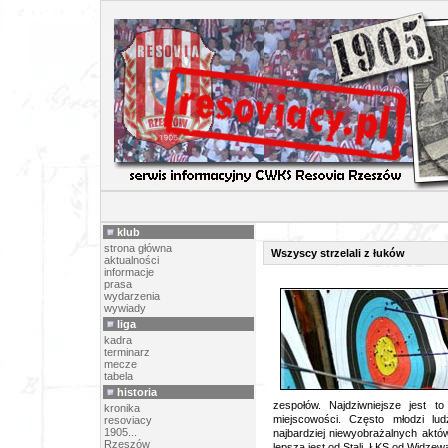
ARTY
klub
strona główna
Wszyscy strzelali z łuków
aktualności
informacje
prasa
wydarzenia
wywiady
liga
kadra
terminarz
mecze
tabela
historia
zespołów. Najdziwniejsze jest 
kronika
miejscowości. Często młodzi l
resoviacy
1905...
najbardziej niewyobrażalnych aktó
Rzeszów
lepsza jest od Stali, ŁKS od Widzewa