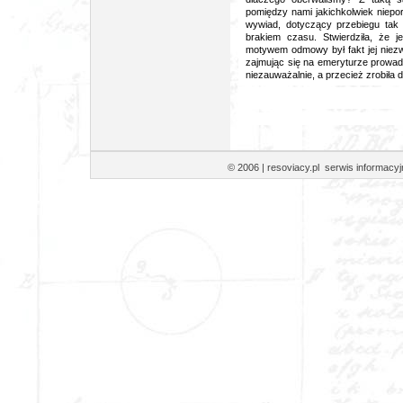
pomiędzy nami jakichkolwiek niepo
wywiad, dotyczący przebiegu tak b
brakiem czasu. Stwierdziła, że 
motywem odmowy był fakt jej niezw
zajmując się na emeryturze prowad
niezauważalnie, a przecież zrobiła 
© 2006 | resoviacy.pl serwis informa