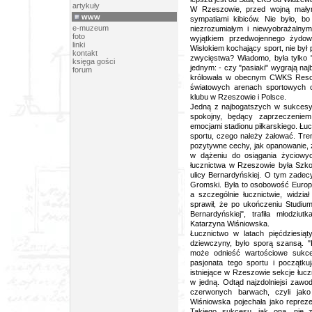
artykuły
W Rzeszowie, przed wojną małym
www
sympatiami kibiców. Nie było, b
e-muzeum
niezrozumiałym i niewyobrażalnym
foto
wyjątkiem przedwojennego żydow
linki
Wisłokiem kochający sport, nie b
kontakt
zwycięstwa? Wiadomo, była tylko "
księga gości
jednym: - czy "pasiaki" wygrają na
forum
królowała w obecnym CWKS Resovi
światowych arenach sportowych osi
klubu w Rzeszowie i Polsce.
Jedną z najbogatszych w sukcesy se
spokojny, będący zaprzeczenie
emocjami stadionu piłkarskiego. Ł
sportu, czego należy żałować. Trenu
pozytywne cechy, jak opanowanie, 
w dążeniu do osiągania życiowy
łucznictwa w Rzeszowie była Szko
ulicy Bernardyńskiej. O tym zadecy
Gromski. Była to osobowość Europe
a szczególnie łucznictwie, widzi
sprawił, że po ukończeniu Studium
Bernardyńskiej", trafiła młodziu
Katarzyna Wiśniowska.
Łucznictwo w latach pięćdziesiąt
dziewczyny, było sporą szansą. "
może odnieść wartościowe sukces
pasjonata tego sportu i początku
istniejące w Rzeszowie sekcje łuczn
w jedną. Odtąd najzdolniejsi zawo
czerwonych barwach, czyli ja
Wiśniowska pojechała jako repreze
Takiego sukcesu, jak ona, nie z