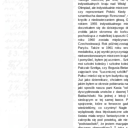
indywidualnych kraju nad Wisłą!
Olimpiad, ale indywidualnie mistrze
czy reprezentant Polski. Kiedy
sztambucha dawnego Rzeszowa", wie
kręciło z niedowierzaniem głową. 
rokiem 1955 indywidualnego mi
doczekałem się do dzisiejszego dn
zrobiła jakże skromna do końca 
pochodząca z maleńkiej Łopuszki Do
roku 1960 została międzynaro
Czechosłowacji. Rok później zosta
Paryżu. Także w 1961 roku wraca
medalistka, a jej wyniki przyczynia
niekwestionowanym mistrzem kraju
I pomyśleć, byłem jej uczniem... Szk
moi szkolni koledzy i szkolne kole
Palczak-Szeliga, czy Bogusia Bielas
zajęciach tzw. "Łuczniczej szkółki
Pułku i mieści się w tym budynku o
Już jako dziennikarz, chciałem od
jakim byłem w okresie pobierania 
jaki sposób nasza pani Kasia "od w
dyscyplinowała urwisów z dawnej T
Baldachówki. Na jednej z lekcji 
siedzącym w tej samej ławce. P
spojrzenie, które w ferworze gad
wiedzieliśmy, co czynimy! Nagl
wylądowały dwa błyskawiczne uderz
świata miała wręcz fantastycznie 
zakręciła się pod powieką, ale ni
"podstawówki", że jestem mazgajem
dlaczego oberwaliśmy? Z taką sa