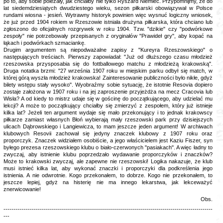
po to, aby sobie poleżały, jak chciałby nie tylko Ryszard Niemiec. Przypomnijmy, że do
lat siedemdziesiątych dwudziestego wieku, sezon piłkarski obowiązywał w Polsce
rundami wiosna - jesień. Wytrawny historyk powinien więc wysnuć logiczny wniosek,
że już przed 1904 rokiem w Rzeszowie istniała drużyna piłkarska, która chciano lub
zgłoszono do oficjalnych rozgrywek w roku 1904. Tzw. "dzikie" czy "podwórkowe
zespoły" nie potrzebowały przepisanych z oryginałów "Prawideł gry", aby kopać na
łąkach i podwórkach szmaciankę.
Drugim argumentem są niepodważalne zapisy z "Kureyra Rzeszowskiego" o
następujących treściach. Pierwszy zapowiadał: "Już od dłuższego czasu młodzież
rzeszowska przysposabia się do fottballowego matchu z młodzieżą krakowską".
Druga notatka brzmi: "27 września 1907 roku w miejskim parku odbył się match, w
której górą wyszła młodzież krakowska! Zainteresowanie publiczności było nikłe, gdyż
bilety wstępu stały wysoko". Wyobraźmy sobie sytuację, że istotnie Resovia dopiero
zostaje założona w 1907 roku i na jej zaproszenie przyjeżdża na mecz Cracovia lub
Wisła? A od kiedy to mistrz udaje się w gościnę do początkującego, aby udzielać mu
lekcji? A może to początkujący chciałby się zmierzyć z zespołem, który już istnieje
kilka lat? Jeżeli ten argument wydaje się mało przekonujący i to jednak krakowscy
piłkarze zamiast własnych Błoń wybierają mały rzeszowski park przy dzisiejszych
ulicach Dąbrowskiego i Langiewicza, to mam jeszcze jeden argument! W archiwach
klubowych Resovii zachował się jedyny znaczek klubowy z 1907 roku oraz
proporczyk. Znaczek widziałem osobiście, a jego właścicielem jest Kaziu Fiszer, syn
byłego prezesa rzeszowskiego klubu o biało-czerwonych "pasiakach". A więc ładny to
zwyczaj, aby istnienie klubu poprzedzało wydawanie proporczyków i znaczków?
Może to krakowski zwyczaj, ale zapewne nie rzeszowski! Logika nakazuje, że klub
musi istnieć kilka lat, aby wykonać znaczki i proporczyki dla podkreślenia jego
istnienia. A nie odwrotnie. Kogo przekonałem, to dobrze. Kogo nie przekonałem, to
jeszcze lepiej, gdyż na histerię nie ma innego lekarstwa, jak lekceważyć
znerwicowanie!
Obs.
---------------------------------------------------------------------------------------------------------
---