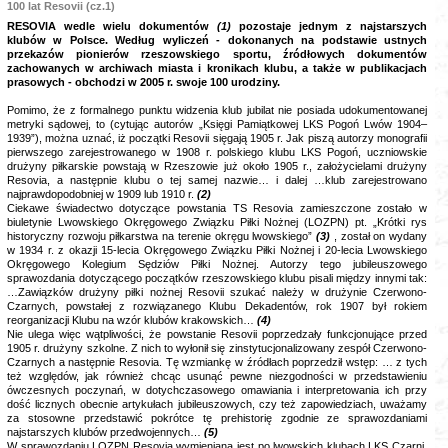
100 lat Resovii
(cz.1)
RESOVIA wedle wielu dokumentów
(1)
pozostaje jednym z najstarszych
klubów w Polsce. Według wyliczeń - dokonanych na podstawie ustnych
przekazów pionierów rzeszowskiego sportu, źródłowych dokumentów
zachowanych w archiwach miasta i kronikach klubu, a także w publikacjach
prasowych - obchodzi w 2005 r. swoje 100 urodziny.
Pomimo, że z formalnego punktu widzenia klub jubilat nie posiada udokumentowanej
metryki sądowej, to (cytując autorów „Księgi Pamiątkowej LKS Pogoń Lwów 1904–
1939”), można uznać, iż początki Resovii sięgają 1905 r. Jak piszą autorzy monografii
pierwszego zarejestrowanego w 1908 r. polskiego klubu LKS Pogoń, uczniowskie
drużyny piłkarskie powstają w Rzeszowie już około 1905 r., założycielami drużyny
Resovia, a następnie klubu o tej samej nazwie… i dalej …klub zarejestrowano
najprawdopodobniej w 1909 lub 1910 r.
(2)
Ciekawe świadectwo dotyczące powstania TS Resovia zamieszczone zostało w
biuletynie Lwowskiego Okręgowego Związku Piłki Nożnej (LOZPN) pt. „Krótki rys
historyczny rozwoju piłkarstwa na terenie okręgu lwowskiego”
(3)
, został on wydany
w 1934 r. z okazji 15-lecia Okręgowego Związku Piłki Nożnej i 20-lecia Lwowskiego
Okręgowego Kolegium Sędziów Piłki Nożnej. Autorzy tego jubileuszowego
sprawozdania dotyczącego początków rzeszowskiego klubu pisali między innymi tak:
…Zawiązków drużyny piłki nożnej Resovii szukać należy w drużynie Czerwono-
Czarnych, powstałej z rozwiązanego Klubu Dekadentów, rok 1907 był rokiem
reorganizacji Klubu na wzór klubów krakowskich…
(4)
Nie ulega więc wątpliwości, że powstanie Resovii poprzedzały funkcjonujące przed
1905 r. drużyny szkolne. Z nich to wyłonił się zinstytucjonalizowany zespół Czerwono-
Czarnych a następnie Resovia. Tę wzmiankę w źródłach poprzedził wstęp: … z tych
też względów, jak również chcąc usunąć pewne niezgodności w przedstawieniu
ówczesnych poczynań, w dotychczasowego omawiania i interpretowania ich przy
dość licznych obecnie artykułach jubileuszowych, czy też zapowiedziach, uważamy
za stosowne przedstawić pokrótce tę prehistorię zgodnie ze sprawozdaniami
najstarszych klubów przedwojennych…
(5)
W sprawozdaniu LOZPN Resovia wymieniana jest po lwowskich klubach LKS Czarni,