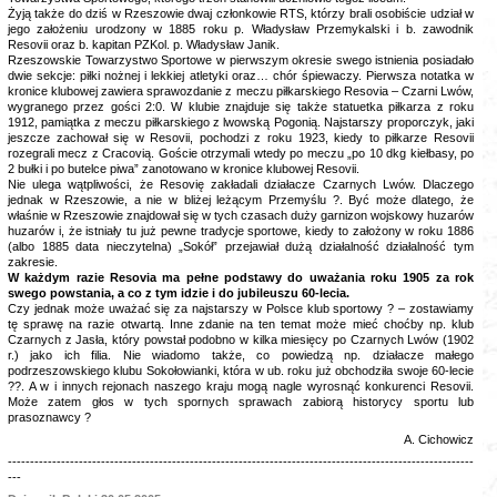
Żyją także do dziś w Rzeszowie dwaj członkowie RTS, którzy brali osobiście udział w
jego założeniu urodzony w 1885 roku p. Władysław Przemykalski i b. zawodnik
Resovii oraz b. kapitan PZKol. p. Władysław Janik.
Rzeszowskie Towarzystwo Sportowe w pierwszym okresie swego istnienia posiadało
dwie sekcje: piłki nożnej i lekkiej atletyki oraz… chór śpiewaczy. Pierwsza notatka w
kronice klubowej zawiera sprawozdanie z meczu piłkarskiego Resovia – Czarni Lwów,
wygranego przez gości 2:0. W klubie znajduje się także statuetka piłkarza z roku
1912, pamiątka z meczu piłkarskiego z lwowską Pogonią. Najstarszy proporczyk, jaki
jeszcze zachował się w Resovii, pochodzi z roku 1923, kiedy to piłkarze Resovii
rozegrali mecz z Cracovią. Goście otrzymali wtedy po meczu „po 10 dkg kiełbasy, po
2 bułki i po butelce piwa” zanotowano w kronice klubowej Resovii.
Nie ulega wątpliwości, że Resovię zakładali działacze Czarnych Lwów. Dlaczego
jednak w Rzeszowie, a nie w bliżej leżącym Przemyślu ?. Być może dlatego, że
właśnie w Rzeszowie znajdował się w tych czasach duży garnizon wojskowy huzarów
huzarów i, że istniały tu już pewne tradycje sportowe, kiedy to założony w roku 1886
(albo 1885 data nieczytelna) „Sokół” przejawiał dużą działalność działalność tym
zakresie.
W każdym razie Resovia ma pełne podstawy do uważania roku 1905 za rok
swego powstania, a co z tym idzie i do jubileuszu 60-lecia.
Czy jednak może uważać się za najstarszy w Polsce klub sportowy ? – zostawiamy
tę sprawę na razie otwartą. Inne zdanie na ten temat może mieć choćby np. klub
Czarnych z Jasła, który powstał podobno w kilka miesięcy po Czarnych Lwów (1902
r.) jako ich filia. Nie wiadomo także, co powiedzą np. działacze małego
podrzeszowskiego klubu Sokołowianki, która w ub. roku już obchodziła swoje 60-lecie
??. A w i innych rejonach naszego kraju mogą nagle wyrosnąć konkurenci Resovii.
Może zatem głos w tych spornych sprawach zabiorą historycy sportu lub
prasoznawcy ?
A. Cichowicz
---------------------------------------------------------------------------------------------------------
---