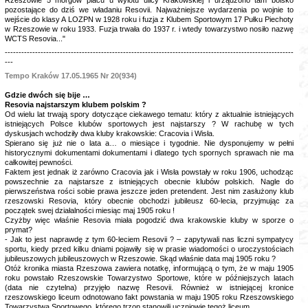
Rzeszowie 5 morgów placu u wylotu ulicy Krakowskiej i urządzono tam boisko
pozostające do dziś we władaniu Resovii. Najważniejsze wydarzenia po wojnie to
wejście do klasy A LOZPN w 1928 roku i fuzja z Klubem Sportowym 17 Pułku Piechoty
w Rzeszowie w roku 1933. Fuzja trwała do 1937 r. i wtedy towarzystwo nosiło nazwę
WCTS Resovia..."
---------------------------------------------------------------------------------------------------------
---
Tempo Kraków 17.05.1965 Nr 20(934)
Gdzie dwóch się bije …
Resovia najstarszym klubem polskim ?
Od wielu lat trwają spory dotyczące ciekawego tematu: który z aktualnie istniejących
istniejących Polsce klubów sportowych jest najstarszy ? W rachubę w tych
dyskusjach wchodziły dwa kluby krakowskie: Cracovia i Wisła.
Spierano się już nie o lata a… o miesiące i tygodnie. Nie dysponujemy w pełni
historycznymi dokumentami dokumentami i dlatego tych spornych sprawach nie ma
całkowitej pewności.
Faktem jest jednak iż zarówno Cracovia jak i Wisła powstały w roku 1906, uchodząc
powszechnie za najstarsze z istniejących obecnie klubów polskich. Nagle do
pierwszeństwa rości sobie prawa jeszcze jeden pretendent. Jest nim zasłużony klub
rzeszowski Resovia, który obecnie obchodzi jubileusz 60-lecia, przyjmując za
początek swej działalności miesiąc maj 1905 roku !
Czyżby więc właśnie Resovia miała pogodzić dwa krakowskie kluby w sporze o
prymat?
- Jak to jest naprawdę z tym 60-leciem Resovii ? – zapytywali nas liczni sympatycy
sportu, kiedy przed kilku dniami pojawiły się w prasie wiadomości o uroczystościach
jubileuszowych jubileuszowych w Rzeszowie. Skąd właśnie data maj 1905 roku ?
Otóż kronika miasta Rzeszowa zawiera notatkę, informującą o tym, że w maju 1905
roku powstało Rzeszowskie Towarzystwo Sportowe, które w późniejszych latach
(data nie czytelna) przyjęło nazwę Resovii. Również w istniejącej kronice
rzeszowskiego liceum odnotowano fakt powstania w maju 1905 roku Rzeszowskiego
Towarzystwa Sportowego, którego trzon stanowili uczniowie tegoż liceum.