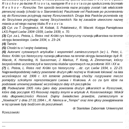
R i s c h o v po łacinie R i s o v i a, następnie R e s o v i a co po spolszczeniu brzmiało
R e s h o v – Rzeszów. Ten sposób tworzenia nazw przyjęty został i tak właściciele
pierwszej osady (chodzi tu o Staromieście) Paszkowie vel Paskowie po przeniesieniu
się do Rzeszowa przyjmują nazwę Rzeszowskich. Druga linia Pasków przeniosła się
do Strzyżowa przyjmując nazwę Strzyżowskich. Na tej zasadzie utworzono nazwę
miasta a od niego nazwę klubu R e s o v i a.
(2)
Cyt. za T. Dręgiewicz, M. Kobiak, S. Polakiewicz, R. Wacek: Księga Pamiątkowa
LKS Pogoń Lwów 1904–1939, Lwów 1939, s. 70.
(3)
Cyt. za L. Peista, L. Reiss red: Krótki rys historyczny rozwoju piłkarstwa na terenie
okręgu lwowskiego. Lwów 1934, s. 23–24.
(4)
Tamże.
(5)
Chodzi tu o I wojnę światową.
(6)
Autorami cytowanych artykułów i wspomnień zamieszczonych (w:) L. Peist, L.
Reiss: Krótki rys historyczny rozwoju piłkarstwa na terenie okręgu lwowskiego byli: R.
Wacek, K. Hemerling, N. Susserman, J. Markus, F. Konig, A. Zimmerman, którzy
bezpośrednio uczestniczyli w tworzeniu klubów sportowych na przełomie XIX i XX w.
(7)
L. Peista, L. Reiss red: Krótki rys historyczny …dz. cyt. Lwów 1934, s. 22-23.
Najprawdopodobniej należy powstanie drużyn piłki nożnej w Krakowie lokować na lata
wcześniejsze niż 1906 r. Ich istnienie potwierdzają choćby rozgrywane mecze
pomiędzy szkolnymi reprezentacjami Lwowa i Krakowa. A co za tym idzie na
podstawie umownej podawać wcześniejsze daty ich początków.
(8)
Podważanie 1905 roku (jako daty powstania drużyn piłkarskich w Rzeszowie,
które dały początek KS Resovia) między innymi w artykule A. Kosiorowskiego: Wokół
mitu długowieczności Resovii. Dajmy świadectwo prawdzie, zamieszonym w
„Nowinach” z dnia 27.01.1994 r., R. Niemca w „Tempo” oraz inne głosy powątpiewania
w tej sprawie były bodźcem do poszukiwań.
dr Stanisław Zaborniak Uniwersytet
Rzeszowski
---------------------------------------------------------------------------------------------------------
---