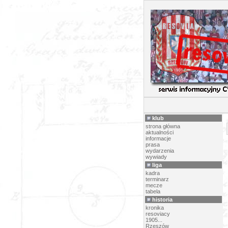
POC
klub
strona główna
aktualności
informacje
prasa
wydarzenia
wywiady
liga
kadra
terminarz
mecze
tabela
historia
kronika
resoviacy
1905...
Rzeszów