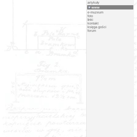
artykuły
www
e-muzeum
foto
linki
kontakt
księga gości
forum