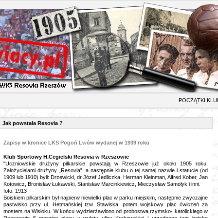
ZĄTKI KLUB
Jak powstała Resovia ?
Zapisy w kronice LKS Pogoń Lwów wydanej w 1939 roku
Klub Sportowy H.Cegielski Resovia w Rzeszowie
"Uczniowskie drużyny piłkarskie powstają w Rzeszowie już około 1905 roku.
Założycielami drużyny „Resovia”, a następnie klubu o tej samej nazwie i statucie (od
1909 lub 1910) byli: Drzewicki, dr Józef Jedliczka, Herman Kleinman, Alfred Kober, Jan
Kotowicz, Bronisław Łukawski, Stanisław Marcinkiewicz, Mieczysław Samołyk i inni.
foto. 1913
Boiskiem piłkarskim był najpierw niewielki plac w parku miejskim, następnie zwyczajne
pastwisko przy ul. Hetmańskiej tzw. Stawiska, potem wojskowy plac ćwiczeń za
mostem na Wisłoku. W końcu wydzierżawiono od probostwa rzymsko- katolickiego w