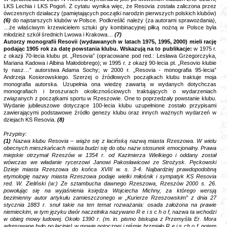
LKS Lechia i LKS Pogoń. Z cytatu wynika więc, że Resovia została zaliczona przez
ówczesnych działaczy (pamiętających początki narodzin pierwszych polskich klubów)
(6)
do najstarszych klubów w Polsce. Podkreślić należy (za autorami sprawozdania),
…że właściwym krzewicielem sztuki gry kombinacyjnej piłką nożną w Polsce była
młodzież szkół średnich Lwowa i Krakowa…
(7)
Autorzy monografii Resovii (wydawanych w latach 1975, 1995, 2000) mieli rację
podając 1905 rok za datę powstania klubu. Wskazują na to publikacje:
w 1975 r.
z okazji 70-lecia klubu pt. „Resovia” (opracowane pod red.: Lesława Grzegorczyka,
Mariana Kadowa i Albina Małodobrego); w 1995 r. z okazji 90-lecia pt. „Resovio klubie
ty nasz…” autorstwa Adama Sochy; w 2000 r. „Resovia - monografia 95-lecia”
Andrzeja Kosiorowskiego. Szerzej o źródłowych początkach klubu traktuje moja
monografia autorska. Uzupełnia ona wiedzę zawartą w wydanych dotychczas
monografiach i broszurach okolicznościowych traktujących o wydarzeniach
związanych z początkami sportu w Rzeszowie. One to poprzedzały powstanie klubu.
Wydanie jubileuszowe dotyczące 100-lecia klubu uzupełnione zostało przypisami
zawierającymi podstawowe źródło genezy klubu oraz innych ważnych wydarzeń w
dziejach KS Resovia.
(8)
Przypisy:
(1)
Nazwa klubu Resovia – wiąże się z łacińską nazwą miasta Rzeszowa. W wielu
obecnych mieszkańcach miasta budzi się do obu nazw stosunek emocjonalny. Prawa
miejskie otrzymał Rzeszów w 1354 r. od Kazimierza Wielkiego i oddany został
wówczas we władanie rycerzowi Janowi Pakosławicowi ze Strożysk. Pęckowski
Dzieje miasta Rzeszowa do końca XVIII w. s. 3-4. Najbardziej prawdopodobną
etymologię nazwy miasta Rzeszowa podaje wielki miłośnik i sympatyk KS Resovia
red. W. Zieliński (w:) Ze sztambucha dawnego Rzeszowa, Rzeszów 2000 s. 26.
powołując się na wyjaśnienia księdza Wojciecha Michny, za którego wersją
bezimienny autor artykułu zamieszczonego w „Kurierze Rzeszowskim” z dnia 27
stycznia 1883 r. snuł takie na ten temat rozważania: osada założona na prawie
niemieckim, w tym języku dwór naczelnika nazywano R e i s c h o f, nazwa ta wchodzi
w obieg mowy ludowej. Około 1390 r. (m. in. pismo biskupa z Przemyśla Er. Mora
adresowane było po łacinie) w mowie potocznej i piśmie brzmiało R e i s ch o f, potem