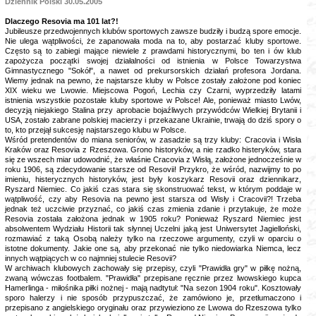
Dziennik Polski 30.05.2005
Dlaczego Resovia ma 101 lat?!
Jubileusze przedwojennych klubów sportowych zawsze budziły i budzą spore emocje.
Nie ulega wątpliwości, że zapanowała moda na to, aby postarzać kluby sportowe.
Często są to zabiegi mające niewiele z prawdami historycznymi, bo ten i ów klub
zapożycza początki swojej działalności od istnienia w Polsce Towarzystwa
Gimnastycznego "Sokół", a nawet od prekursorskich działań profesora Jordana.
Wiemy jednak na pewno, że najstarsze kluby w Polsce zostały założone pod koniec
XIX wieku we Lwowie. Miejscowa Pogoń, Lechia czy Czarni, wyprzedziły latami
istnienia wszystkie pozostałe kluby sportowe w Polsce! Ale, ponieważ miasto Lwów,
decyzją niejakiego Stalina przy aprobacie bojaźliwych przywódców Wielkiej Brytanii i
USA, zostało zabrane polskiej macierzy i przekazane Ukrainie, trwają do dziś spory o
to, kto przejął sukcesję najstarszego klubu w Polsce.
Wśród pretendentów do miana seniorów, w zasadzie są trzy kluby: Cracovia i Wisła
Kraków oraz Resovia z Rzeszowa. Grono historyków, a nie rzadko histeryków, stara
się ze wszech miar udowodnić, że właśnie Cracovia z Wisłą, założone jednocześnie w
roku 1906, są zdecydowanie starsze od Resovii! Przykro, że wśród, nazwijmy to po
imieniu, histerycznych historyków, jest były koszykarz Resovii oraz dziennikarz,
Ryszard Niemiec. Co jakiś czas stara się skonstruować tekst, w którym poddaje w
wątpliwość, czy aby Resovia na pewno jest starsza od Wisły i Cracovii?! Trzeba
jednak też uczciwie przyznać, co jakiś czas zmienia zdanie i przytakuje, że może
Resovia została założona jednak w 1905 roku? Ponieważ Ryszard Niemiec jest
absolwentem Wydziału Historii tak słynnej Uczelni jaką jest Uniwersytet Jagielloński,
rozmawiać z taką Osobą należy tylko na rzeczowe argumenty, czyli w oparciu o
istotne dokumenty. Jakie one są, aby przekonać nie tylko niedowiarka Niemca, lecz
innych wątpiących w co najmniej stulecie Resovii?
W archiwach klubowych zachowały się przepisy, czyli "Prawidła gry" w piłkę nożną,
zwaną wówczas footbalem. "Prawidła" przepisane ręcznie przez lwowskiego kupca
Hamerlinga - miłośnika piłki nożnej - mają nadtytuł: "Na sezon 1904 roku". Kosztowały
sporo halerzy i nie sposób przypuszczać, że zamówiono je, przetłumaczono i
przepisano z angielskiego oryginału oraz przywieziono ze Lwowa do Rzeszowa tylko