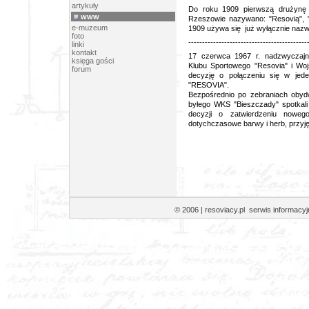
artykuły
Do roku 1909 pierwszą drużynę 
www
Rzeszowie nazywano: "Resovią", 
e-muzeum
1909 używa się już wyłącznie nazw
foto
-------------------------------------------
linki
kontakt
17 czerwca 1967 r. nadzwyczajn
księga gości
Klubu Sportowego "Resovia" i Wo
forum
decyzję o połączeniu się w
"RESOVIA".
Bezpośrednio po zebraniach obyd
byłego WKS "Bieszczady" spotkali s
decyzji o zatwierdzeniu noweg
dotychczasowe barwy i herb, przy
© 2006 | resoviacy.pl serwis informa