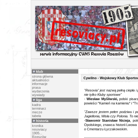
NAZWA 
klub
strona główna
Cywilno - Wojskowy Klub Sporto
aktualności
informacje
prasa
"Resovia" jest nazwą pełną ciepła i
wydarzenia
nie tylko Kluby sportowe"
wywiady
-
Wiesław Myśliwski,
polski pisarz
liga
powieści "Kamień na kamieniu" i "Tra
kadra
terminarz
"Zawsze jestem pełen podziwu i p
mecze
tabela
Jagiellonia, Wisła czy Polonia. To ni
-
Sławomir Stanisław Nicieja
, pol
historia
Opolskiego, znawca historii Lwowa 
kronika
o Cmentarzu Łyczakowskim.
resoviacy
1905...
Rzeszów
-------------------------------------------