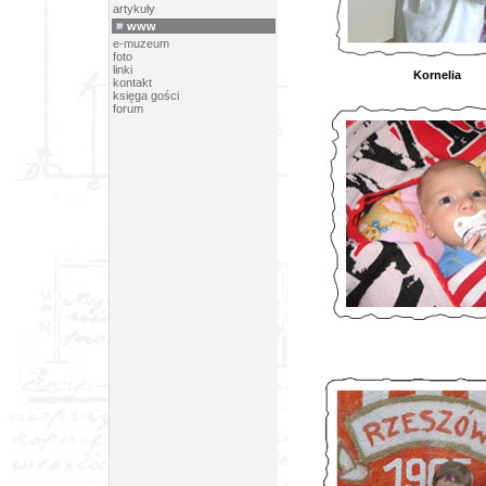
artykuły
www
e-muzeum
foto
linki
Kor
kontakt
księga gości
forum
M