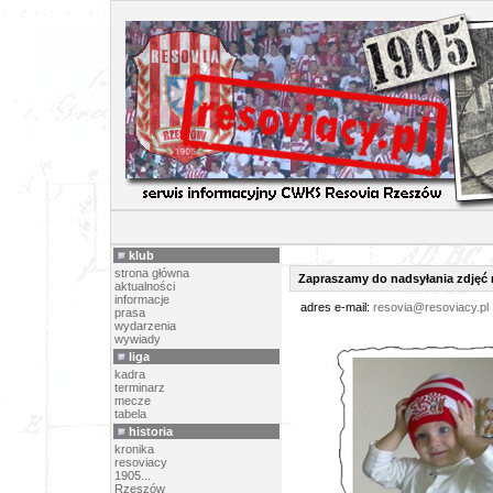
NOWE POKOLENIE - K
klub
strona główna
Zapraszamy do nadsyłania zdjęć
aktualności
informacje
adres e-mail:
resovia@resoviacy.pl
prasa
wydarzenia
wywiady
liga
kadra
terminarz
mecze
tabela
historia
kronika
resoviacy
1905...
Rzeszów