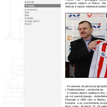
artykuły
przyjazne miejsce w Polsce. Dl
www
obiecał, iż będzie odwiedzał stadi
e-muzeum
foto
linki
kontakt
księga gości
forum
-
Po awansie do pierwszej ligi będzi
z Podbeskidziem
- uśmiechał się.
- Z mariażu dwóch nobliwych firm, 
się coś wartościowego
- dodał Alek
Powstała w 1890 roku w Bielsku 
konopne, a po uruchomieniu przędzal
firmy Lenko. W latach 70. XX wieku