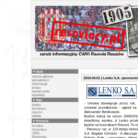
PR
klub
strona główna
2010.04.01 | Lenko S.A. sponsore
aktualności
informacje
prasa
wydarzenia
wywiady
liga
-
Umowa obowiązuje przez rok, a
kadra
zostanie przedłużona
- ogłosił na
terminarz
Aleksander Bentkowski.
mecze
tabela
Budżet sekcji na sezon 2009/2010
dotarliśmy, wynika, iż Lenko prze
historia
będzie na koszulkach Resovii. To na
kronika
- Pierwszy raz w 120-letniej histor
resoviacy
1905...
S.A. Bogdan Górnicki -
A dlaczego
Rzeszów
Polskie Folie i sprzyjający klimat