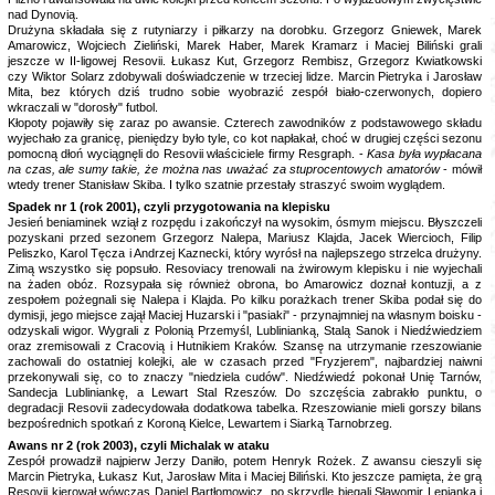
nad Dynovią.
Drużyna składała się z rutyniarzy i piłkarzy na dorobku. Grzegorz Gniewek, Marek
Amarowicz, Wojciech Zieliński, Marek Haber, Marek Kramarz i Maciej Biliński grali
jeszcze w II-ligowej Resovii. Łukasz Kut, Grzegorz Rembisz, Grzegorz Kwiatkowski
czy Wiktor Solarz zdobywali doświadczenie w trzeciej lidze. Marcin Pietryka i Jarosław
Mita, bez których dziś trudno sobie wyobrazić zespół biało-czerwonych, dopiero
wkraczali w "dorosły" futbol.
Kłopoty pojawiły się zaraz po awansie. Czterech zawodników z podstawowego składu
wyjechało za granicę, pieniędzy było tyle, co kot napłakał, choć w drugiej części sezonu
pomocną dłoń wyciągnęli do Resovii właściciele firmy Resgraph. -
Kasa była wypłacana
na czas, ale sumy takie, że można nas uważać za stuprocentowych amatorów
- mówił
wtedy trener Stanisław Skiba. I tylko szatnie przestały straszyć swoim wyglądem.
Spadek nr 1 (rok 2001), czyli przygotowania na klepisku
Jesień beniaminek wziął z rozpędu i zakończył na wysokim, ósmym miejscu. Błyszczeli
pozyskani przed sezonem Grzegorz Nalepa, Mariusz Klajda, Jacek Wiercioch, Filip
Peliszko, Karol Tęcza i Andrzej Kaznecki, który wyrósł na najlepszego strzelca drużyny.
Zimą wszystko się popsuło. Resoviacy trenowali na żwirowym klepisku i nie wyjechali
na żaden obóz. Rozsypała się również obrona, bo Amarowicz doznał kontuzji, a z
zespołem pożegnali się Nalepa i Klajda. Po kilku porażkach trener Skiba podał się do
dymisji, jego miejsce zajął Maciej Huzarski i "pasiaki" - przynajmniej na własnym boisku -
odzyskali wigor. Wygrali z Polonią Przemyśl, Lublinianką, Stalą Sanok i Niedźwiedziem
oraz zremisowali z Cracovią i Hutnikiem Kraków. Szansę na utrzymanie rzeszowianie
zachowali do ostatniej kolejki, ale w czasach przed "Fryzjerem", najbardziej naiwni
przekonywali się, co to znaczy "niedziela cudów". Niedźwiedź pokonał Unię Tarnów,
Sandecja Lubliniankę, a Lewart Stal Rzeszów. Do szczęścia zabrakło punktu, o
degradacji Resovii zadecydowała dodatkowa tabelka. Rzeszowianie mieli gorszy bilans
bezpośrednich spotkań z Koroną Kielce, Lewartem i Siarką Tarnobrzeg.
Awans nr 2 (rok 2003), czyli Michalak w ataku
Z
espół prowadził najpierw Jerzy Daniło, potem Henryk Rożek. Z awansu cieszyli się
Marcin Pietryka, Łukasz Kut, Jarosław Mita i Maciej Biliński. Kto jeszcze pamięta, że grą
Resovii kierował wówczas Daniel Bartłomowicz, po skrzydle biegali Sławomir Lepianka i