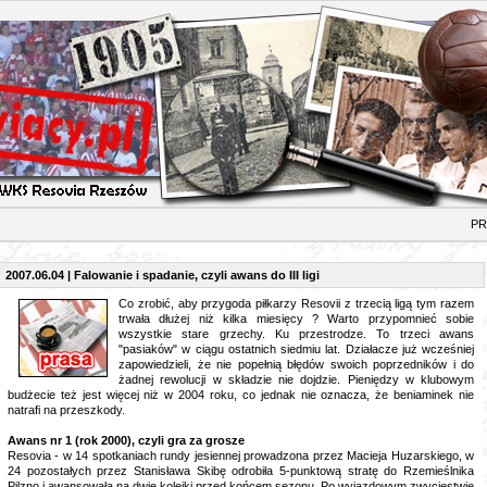
RAS
2007.06.04 | Falowanie i spadanie, czyli awans do III ligi
Co zrobić, aby przygoda piłkarzy Resovii z trzecią ligą tym razem
trwała dłużej niż kilka miesięcy ? Warto przypomnieć sobie
wszystkie stare grzechy. Ku przestrodze. To trzeci awans
"pasiaków" w ciągu ostatnich siedmiu lat. Działacze już wcześniej
zapowiedzieli, że nie popełnią błędów swoich poprzedników i do
żadnej rewolucji w składzie nie dojdzie. Pieniędzy w klubowym
budżecie też jest więcej niż w 2004 roku, co jednak nie oznacza, że beniaminek nie
natrafi na przeszkody.
Awans nr 1 (rok 2000), czyli gra za grosze
Resovia - w 14 spotkaniach rundy jesiennej prowadzona przez Macieja Huzarskiego, w
24 pozostałych przez Stanisława Skibę odrobiła 5-punktową stratę do Rzemieślnika
Pilzno i awansowała na dwie kolejki przed końcem sezonu. Po wyjazdowym zwycięstwie