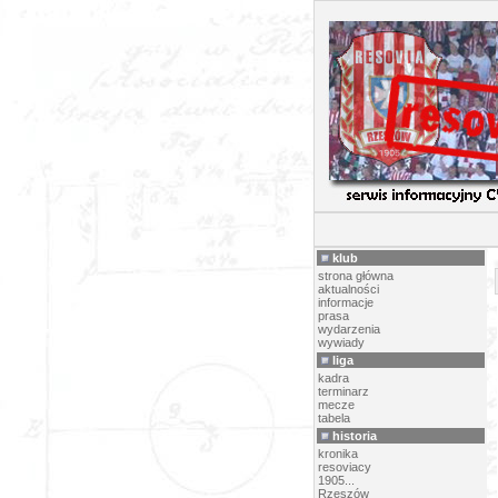
P
klub
strona główna
aktualności
informacje
prasa
wydarzenia
wywiady
liga
kadra
terminarz
mecze
tabela
historia
kronika
resoviacy
1905...
Rzeszów