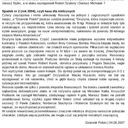
Janusz Nylec, a w ataku występowali Robert Szalony i Dariusz Michalak ?
Spadek nr 2 (rok 2004), czyli kasa dla nielicznych
Cztery zwycięstwa i remis ulokowały Resovię na jednym z zagrożonych spadkiem
miejsc, a "Dziennik Polski" pisał po rundzie jesiennej: "Drużyna, która rozpoczęła sezon,
w niczym nie przypominała tej, która awansowała do III ligi. Rotacje w składzie były tyle
zaskakujące, co niepotrzebne. Linia obrony się rozsypała i tydzień przed startem w
trybie awaryjnym, grając na nucie sentymentalizmu, nakłoniono do powrotu 38-letniego
stopera Marka Amarowicza".
Drużyna była podzielona. Część zawodników miała podpisane wysokie indywidualne
kontrakty z Pawłem Koboszem, szefem firmy Cenowa Bomba. Reszta klepała biedę, bo
działacze - wbrew obietnicom - nie znaleźli innych sponsorów. Piłkarzom nie wypłacono
premii jeszcze za zwycięskie mecze w IV lidze i za awans do trzeciej. Zniechęcenie
sięgnęło zenitu, gdy zabrakło nagród za wygrane z początku sezonu. Resoviacy
protestowali w różny sposób. Podczas derbów ze Stalą wybiegli na murawę 4 minuty
później od rywali. Potem Robert Kurek, obrońca pozyskany z Pogoni Staszów, nagle
wyjechał do domu. Akurat on stanowił ważne ogniwo w układance trenera Rożka.
Ten wytrzymał zaledwie osiem kolejek. Do dymisji podał się po kompromitującym 0-3 z
Koroną Kielce. Kto go zastąpił? Oczywiście Maciej Huzarski, który nie bał się
występować w roli ratownika, choć w głębi duszy chyba zdawał sobie sprawę, że
sytuacja jest beznadziejna.
Resovia spadła nie tylko z powodu kłopotów finansowych. Na boisku zawiedli zawodnicy
najbardziej doświadczeni: słabo w roli reżysera spisał się Mirosław Kalita, Krzysztof
Podlasek nie zastąpił Michalaka, zdobywając raptem 4 gole, Mariusz Stalec nie potrafił
ustabilizować formy, szybko zgasł Wiktor Solarz (choć odnalazł się w drugiej części
sezonu). O Pawle Załodze, Norbercie Stachyrze i Robercie Szalonym też nie da się
napisać, że wyszli ponad przeciętność.
W rundzie rewanżowej przemeblowana i znacznie młodsza drużyna nareszcie pokazała
charakter, zdobyła więcej punktów, ale mogła czuć się jedynie moralnym zwycięzcą.
Dziennik Polski | 04.06.2007