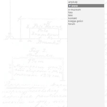
artykuły
www
e-muzeum
foto
linki
kontakt
księga gości
forum