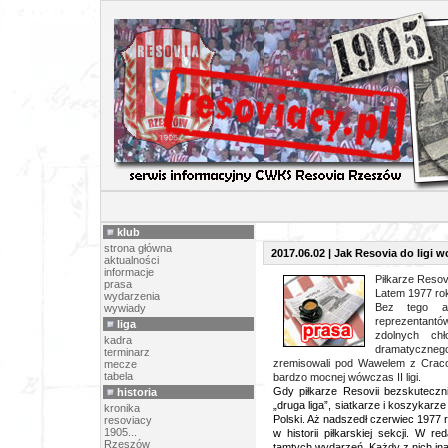
PR
klub
strona główna
2017.06.02 | Jak Resovia do ligi 
aktualności
informacje
Piłkarze Resov
prasa
Latem 1977 rok
wydarzenia
Bez tego aw
wywiady
reprezentantó
liga
zdolnych chł
kadra
dramatycznego
terminarz
zremisowali pod Wawelem z Craco
mecze
tabela
bardzo mocnej wówczas II ligi.
Gdy piłkarze Resovii bezskuteczn
historia
„druga liga”, siatkarze i koszykarze
kronika
Polski. Aż nadszedł czerwiec 1977 r
resoviacy
1905...
w historii piłkarskiej sekcji. W 
Rzeszów
tamtych wydarzeń. Każdy z nich ina