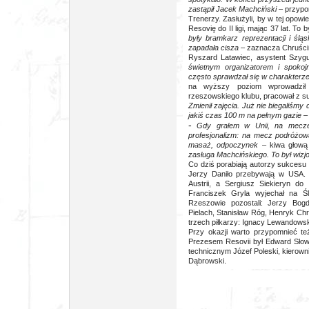
zastąpił Jacek Machciński
– przypo
Trenerzy. Zasłużyli, by w tej opowi
Resovię do II ligi, mając 37 lat. To
były bramkarz reprezentacji i śląs
zapadała cisza
– zaznacza Chruści
Ryszard Latawiec, asystent Szyguł
świetnym organizatorem i spokojn
często sprawdzał się w charakterz
na wyższy poziom wprowadził t
rzeszowskiego klubu, pracował z s
Zmienił zajęcia. Już nie biegaliśmy 
jakiś czas 100 m na pełnym gazie
–
-
Gdy grałem w Unii, na mecz
profesjonalizm: na mecz podróżow
masaż, odpoczynek
– kiwa głową
zasługa Machcińskiego. To był wizj
Co dziś porabiają autorzy sukcesu 
Jerzy Daniło przebywają w USA. 
Austrii, a Sergiusz Siekieryn d
Franciszek Gryla wyjechał na Ś
Rzeszowie pozostali: Jerzy Bogd
Pielach, Stanisław Róg, Henryk Chr
trzech piłkarzy: Ignacy Lewandowski
Przy okazji warto przypomnieć t
Prezesem Resovii był Edward Słowik
technicznym Józef Poleski, kierow
Dąbrowski.