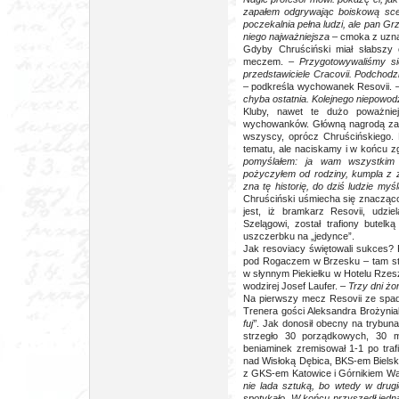
zapałem odgrywając boiskową sce
poczekalnia pełna ludzi, ale pan Grz
niego najważniejsza
– cmoka z uzn
Gdyby Chruściński miał słabszy 
meczem. –
Przygotowywaliśmy si
przedstawiciele Cracovii. Podchodzi
– podkreśla wychowanek Resovii. 
chyba ostatnia. Kolejnego niepowod
Kluby, nawet te dużo poważnie
wychowanków. Główną nagrodą za awa
wszyscy, oprócz Chruścińskiego. B
tematu, ale naciskamy i w końcu z
pomyślałem: ja wam wszystkim 
pożyczyłem od rodziny, kumpla z z
zna tę historię, do dziś ludzie my
Chruściński uśmiecha się znacząco
jest, iż bramkarz Resovii, udzi
Szelągowi, został trafiony butelk
uszczerbku na „jedynce”.
Jak resoviacy świętowali sukces? 
pod Rogaczem w Brzesku – tam strz
w słynnym Piekiełku w Hotelu Rzesz
wodzirej Josef Laufer. –
Trzy dni żo
Na pierwszy mecz Resovii ze spad
Trenera gości Aleksandra Brożynia
fuj”
. Jak donosił obecny na trybuna
strzegło 30 porządkowych, 30 mil
beniaminek zremisował 1-1 po traf
nad Wisłoką Dębica, BKS-em Bielsk
z GKS-em Katowice i Górnikiem Wa
nie lada sztuką, bo wtedy w drugie
spotykało. W końcu przyszedł jedna