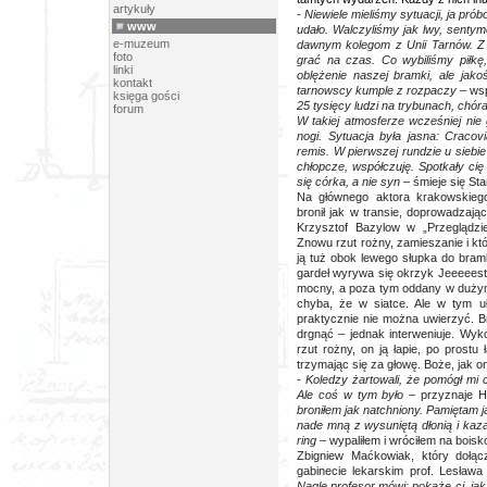
artykuły
-
Niewiele mieliśmy sytuacji, ja pró
www
udało. Walczyliśmy jak lwy, senty
e-muzeum
dawnym kolegom z Unii Tarnów. Z u
foto
grać na czas. Co wybiliśmy piłkę,
linki
oblężenie naszej bramki, ale jako
kontakt
tarnowscy kumple z rozpaczy
– ws
księga gości
25 tysięcy ludzi na trybunach, chó
forum
W takiej atmosferze wcześniej nie 
nogi. Sytuacja była jasna: Craco
remis. W pierwszej rundzie u siebie
chłopcze, współczuję. Spotkały cię 
się córka, a nie syn
– śmieje się St
Na głównego aktora krakowskiego
bronił jak w transie, doprowadzają
Krzysztof Bazylow w „Przeglądzi
Znowu rzut rożny, zamieszanie i kt
ją tuż obok lewego słupka do bram
gardeł wyrywa się okrzyk Jeeeeest!!
mocny, a poza tym oddany w dużym 
chyba, że w siatce. Ale w tym u
praktycznie nie można uwierzyć. B
drgnąć – jednak interweniuje. Wyko
rzut rożny, on ją łapie, po prost
trzymając się za głowę. Boże, jak on
-
Koledzy żartowali, że pomógł mi c
Ale coś w tym było
– przyznaje H
broniłem jak natchniony. Pamiętam j
nade mną z wysuniętą dłonią i kazał
ring
– wypaliłem i wróciłem na boisk
Zbigniew Maćkowiak, który dołąc
gabinecie lekarskim prof. Lesława
Nagle profesor mówi: pokażę ci, jak 