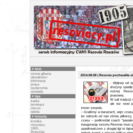
PR
klub
strona główna
2014.08.08 | Resovia pochwaliła 
aktualności
informacje
-
Wpływy od sp
prasa
drużyny spadł
wydarzenia
nożnej Resovi
wywiady
prasowej.
liga
W sali tradycji 
kadra
ale też nowi p
terminarz
trener zespołu.
mecze
tabela
–
Graliśmy w barażach, więc czasu 
bo odeszło od nas ośmiu piłkarzy,
historia
czasu
– podkreślał coach "pasiakó
kronika
inaugurację sezonu Resovia musi g
resoviacy
1905...
spadkowiczem z drugiej ligi to faj
Rzeszów
jednak kogoś z niższej półki w pi