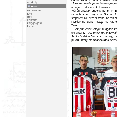
artykuły
Motorze rewolucja kadrowa była je
www
naszych
– dodał szkoleniowiec.
e-muzeum
Wśród piłkarzy obecny był m. in. 
foto
sezonie spędzonym w Siarce. Z
linki
stoperem nie przedłużono, bo ten za
kontakt
i wrócił do Siarki, mając nie tyle
księga gości
Tułacz.
forum
–
Jak pan chce, mogę ściągnąć ko
się piłkarz. –
Nie chcę komentować s
Jeśli chodzi o Motor, to cieszę, 
piłkarz, który ma szansę stać ważn