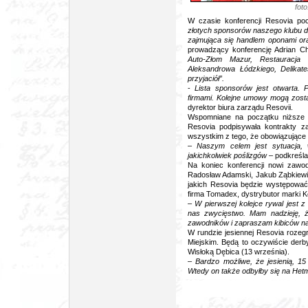
fot
W czasie konferencji Resovia poc
złotych sponsorów naszego klubu do
zajmująca się handlem oponami o
prowadzący konferencję Adrian Ch
Auto-Złom Mazur, Restauracja
Aleksandrowa Łódzkiego, Delikate
przyjaciół”.
-
Lista sponsorów jest otwarta. 
firmami. Kolejne umowy mogą zos
dyrektor biura zarządu Resovii.
Wspomniane na początku niższe k
Resovia podpisywała kontrakty z
wszystkim z tego, że obowiązujące 
–
Naszym celem jest sytuacja, 
jakichkolwiek poślizgów
– podkreśla
Na koniec konferencji nowi zawod
Radosław Adamski, Jakub Ząbkiewic
jakich Resovia będzie występowa
firma Tomadex, dystrybutor marki 
–
W pierwszej kolejce rywal jest 
nas zwycięstwo. Mam nadzieję, 
zawodników i zapraszam kibiców n
W rundzie jesiennej Resovia roze
Miejskim. Będą to oczywiście derb
Wisłoką Dębica (13 września).
–
Bardzo możliwe, że jesienią, 
Wtedy on także odbyłby się na Het