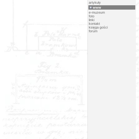
artykuły
www
e-muzeum
foto
linki
kontakt
księga gości
forum