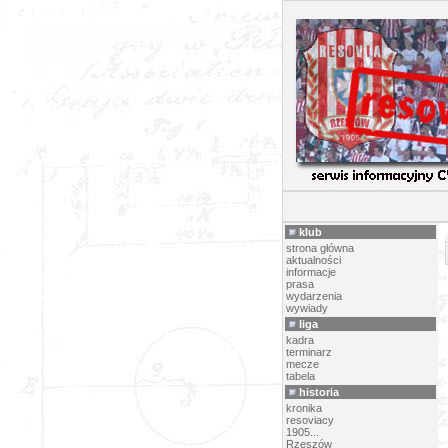
P
klub
strona główna
aktualności
informacje
prasa
wydarzenia
wywiady
liga
kadra
terminarz
mecze
tabela
historia
kronika
resoviacy
1905...
Rzeszów