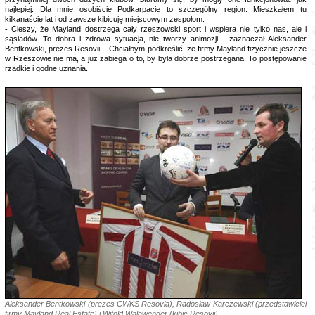
najlepiej. Dla mnie osobiście Podkarpacie to szczególny region. Mieszkałem tu
kilkanaście lat i od zawsze kibicuję miejscowym zespołom.
- Cieszy, że Mayland dostrzega cały rzeszowski sport i wspiera nie tylko nas, ale i
sąsiadów. To dobra i zdrowa sytuacja, nie tworzy animozji - zaznaczał Aleksander
Bentkowski, prezes Resovii. - Chciałbym podkreślić, że firmy Mayland fizycznie jeszcze
w Rzeszowie nie ma, a już zabiega o to, by była dobrze postrzegana. To postępowanie
rzadkie i godne uznania.
Aleksander Bentkowski (prezes CWKS Resovia), Radosław Karczewski (przedstawiciel
firmy Mayland Real Estate) i Witold Walawender (kibic Resovii)