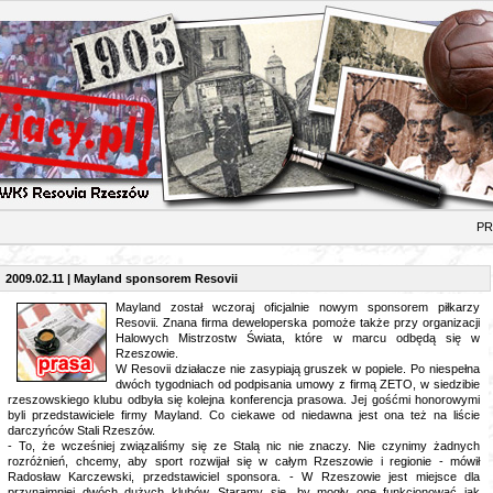
RAS
2009.02.11 | Mayland sponsorem Resovii
Mayland został wczoraj oficjalnie nowym sponsorem piłkarzy
Resovii. Znana firma deweloperska pomoże także przy organizacji
Halowych Mistrzostw Świata, które w marcu odbędą się w
Rzeszowie.
W Resovii działacze nie zasypiają gruszek w popiele. Po niespełna
dwóch tygodniach od podpisania umowy z firmą ZETO, w siedzibie
rzeszowskiego klubu odbyła się kolejna konferencja prasowa. Jej gośćmi honorowymi
byli przedstawiciele firmy Mayland. Co ciekawe od niedawna jest ona też na liście
darczyńców Stali Rzeszów.
- To, że wcześniej związaliśmy się ze Stalą nic nie znaczy. Nie czynimy żadnych
rozróżnień, chcemy, aby sport rozwijał się w całym Rzeszowie i regionie - mówił
Radosław Karczewski, przedstawiciel sponsora. - W Rzeszowie jest miejsce dla
przynajmniej dwóch dużych klubów. Staramy się, by mogły one funkcjonować jak