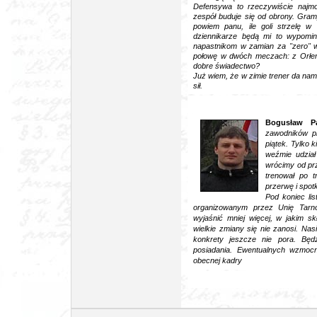
Defensywa to rzeczywiście najmo
zespół buduje się od obrony. Gram
powiem panu, ile goli strzelę w 
dziennikarze będą mi to wypomi
napastnikom w zamian za "zero" w t
połowę w dwóch meczach: z Orłem
dobre świadectwo?
Już wiem, że w zimie trener da na
sił.
Bogusław Pa
zawodników pi
piątek. Tylko k
weźmie udział
wrócimy od prz
trenował po t
przerwę i spot
Pod koniec li
organizowanym przez Unię Tarnó
wyjaśnić mniej więcej, w jakim s
wielkie zmiany się nie zanosi. Nas
konkrety jeszcze nie pora. Będ
posiadania. Ewentualnych wzmocn
obecnej kadry