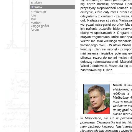
artykuły
się coraz bardziej nerwowi i pod
www
przyczyny niepowodzeń Tomasz Tuła
e-muzeum
drużynie, która cały mecz broni się
foto
odsyłaliśmy z kwitkiem - zauważa. Re
linki
goli. Najlepszego strzelca Mariusz
kontakt
wyręczali najczęściej obrońcy. Mare
księga gości
ich trafienia pozwoliły biało-cze
forum
skórę w spotkaniach z Orlętami 
stałych fragmentach, które lider o
Wiktor nie miał wielkiego wsparcia
wiosną tego roku. - W ataku Wiktor
kontuzji i plan się sypnął - przy
miał jesienią niewielkie pole mane
piłkarzy rozegrało ponad tysiąc m
dołączą rekonwalescenci: Mazurk
Witold Jakubowski. Może uda się te
zastanawia się Tułacz.
Marek Kusi
efektownie, 
robiłbym z 
Mielibyśmy 4
nam w spotka
właśnie w tak
da się grać 
Nasza trzeci
w Małopolsce, ale już w pozosta
przewagą. Ciekawostką jest też fakt
nam żadnego karnego. Nasi napast
nie mogą się bać kontaktu z przeci