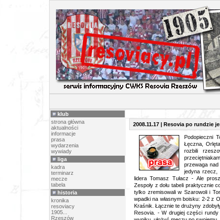
PR
klub
strona główna
2008.11.17 | Resovia po rundzie j
aktualności
informacje
Podopieczni T
prasa
Łęczna, Orlęt
wydarzenia
rozbili rzes
wywiady
przeciętniakam
liga
przewaga nad d
kadra
jedyna rzecz, 
terminarz
lidera Tomasz Tułacz - Ale prosz
mecze
tabela
Zespoły z dołu tabeli praktycznie 
tylko zremisowali w Szarowoli i T
historia
wpadki na własnym boisku: 2-2 z O
kronika
Kraśnik. Łącznie te drużyny zdobyły
resoviacy
1905...
Resovia. - W drugiej części rundy 
Rzeszów
wyniku, ułożyć meczu po swojemu.