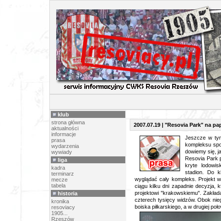
PR
klub
strona główna
2007.07.19 | "Resovia Park" na pa
aktualności
informacje
J
eszcze w tym
prasa
kompleksu spo
wydarzenia
dowiemy się, j
wywiady
Resovia Park 
liga
kryte lodowis
kadra
stadion. Do k
terminarz
wyglądać cały kompleks. Projekt 
mecze
tabela
ciągu kilku dni zapadnie decyzja, 
projektowi "krakowskiemu". Zakład
historia
czterech tysięcy widzów. Obok nie
kronika
boiska piłkarskiego, a w drugiej poło
resoviacy
1905...
Rzeszów