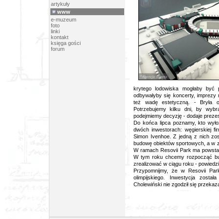
artykuły
www
e-muzeum
foto
linki
kontakt
księga gości
forum
krytego lodowiska mogłaby być 
odbywałyby się koncerty, imprezy 
też wadę estetyczną. - Bryła o
Potrzebujemy kilku dni, by wybra
podejmiemy decyzję - dodaje prezes
Do końca lipca poznamy, kto wyło
dwóch inwestorach: węgierskiej fir
Simon Ivenhoe. Z jedną z nich zost
budowę obiektów sportowych, a w 
W ramach Resovii Park ma powstać 
W tym roku chcemy rozpocząć bud
zrealizować w ciągu roku - powiedz
Przypomnijmy, że w Resovii Park
olimpijskiego. Inwestycja zosta
Cholewiński nie zgodził się przekaza