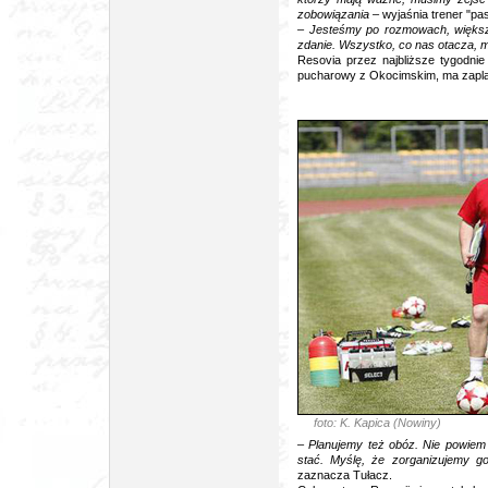
zobowiązania
– wyjaśnia trener "pa
– Jesteśmy po rozmowach, większ
zdanie. Wszystko, co nas otacza, m
Resovia przez najbliższe tygodni
pucharowy z Okocimskim, ma zapla
foto: K. Kapica (Nowiny)
–
Planujemy też obóz. Nie powiem 
stać. Myślę, że zorganizujemy g
zaznacza Tułacz.