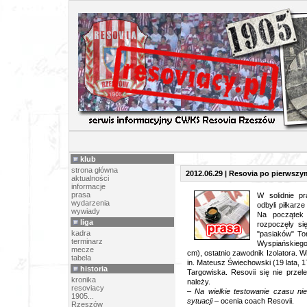
PR
klub
strona główna
2012.06.29 | Resovia po pierwszy
aktualności
informacje
prasa
W solidnie p
wydarzenia
odbyli piłkarz
wywiady
Na początek 
liga
rozpoczęły si
kadra
"pasiaków" To
terminarz
Wyspiańskiego 
mecze
cm), ostatnio zawodnik Izolatora. W
tabela
in. Mateusz Świechowski (19 lata,
historia
Targowiska. Resovii się nie przel
kronika
należy.
resoviacy
–
Na wielkie testowanie czasu ni
1905...
sytuacji
– ocenia coach Resovii.
Rzeszów