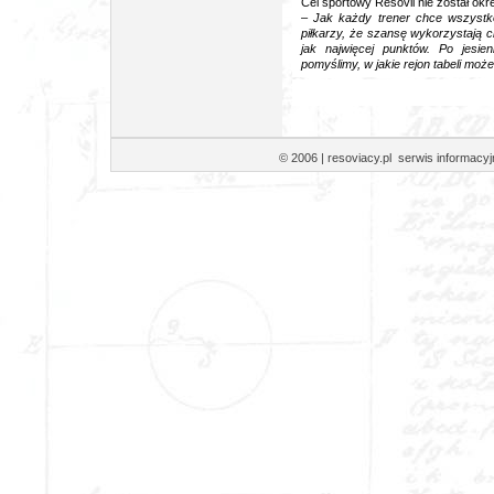
Cel sportowy Resovii nie został okre
– Jak każdy trener chce wszyst
piłkarzy, że szansę wykorzystają ci,
jak najwięcej punktów. Po jesie
pomyślimy, w jakie rejon tabeli mo
© 2006 | resoviacy.pl serwis informa