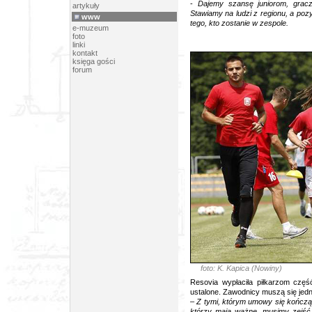
-
Dajemy szansę juniorom, grac
artykuły
Stawiamy na ludzi z regionu, a pozy
www
tego, kto zostanie w zespole.
e-muzeum
foto
linki
kontakt
księga gości
forum
foto: K. Kapica (Nowiny)
Resovia wypłaciła piłkarzom część
ustalone. Zawodnicy muszą się jedn
–
Z tymi, którym umowy się kończą,
którzy mają ważne, musimy zejść