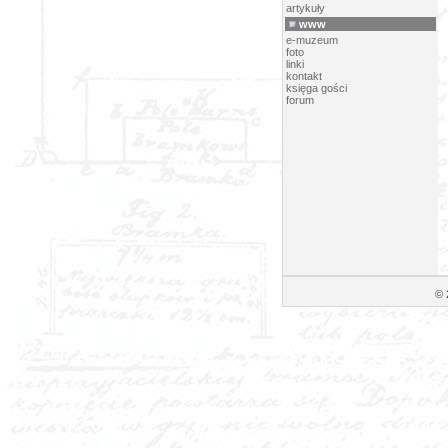
artykuły
www
e-muzeum
foto
linki
kontakt
księga gości
forum
© 