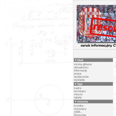
P
klub
strona główna
aktualności
informacje
prasa
wydarzenia
wywiady
liga
kadra
terminarz
mecze
tabela
historia
kronika
resoviacy
1905...
Rzeszów