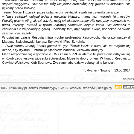
stopień rozgrywek. Nikt nie ma Bóg wie jakich budżetów, czy gwiazd w składach. Nie
pękamy przed Kotwicą.
Trener Maciej Huzarski przez ostatnie dni rozkładał rywala na czynniki pierwsze.
–
Nasz człowiek oglądał jeden z meczów Kotwicy, mamy też nagrania jej meczów.
Potrafią grać w piłkę, ale jak każdy, mają też słabsze strony. Nie ruszymy oczywiście na
hurra, musimy uważać w tyłach, najlepiej zachować czyste konto. Nie oznacza to
chowania się za podwójną gardą. Jedziemy tam, aby zagrać swoje, poczekać na swoje
szanse i coś strzelić.
W ostatnim czasie Resovia miała trochę problemów kadrowych. Na urazy narzekali
Mateusz Świechowski, Łukasz Sękowski i Piotr Szkolnik.
–
Dwaj pierwsi trenują i będą gotowi do gry. Piotrek jedzie z nami, ale na miejscu się
okaże, czy wystąpi
– informuje Stanisław Mandela, kierownik drużyny.
Mecz rozpocznie się o godzinie 20. W czasach PRL-u latem o tej porze dnia odbywał się
w Kołobrzegu festiwal piosenki żołnierskiej. Może to dobry omen. W końcu Resovia to
Cywilno-Wojskowy Klub Sportowy. Życzymy, aby dała w sobotę fajny koncert.
T. Ryzner (Nowiny) | 13.06.2014
| ... do pras
2006 | resoviacy.pl serwis informacyjny CWKS Resovia Rzeszów | design by