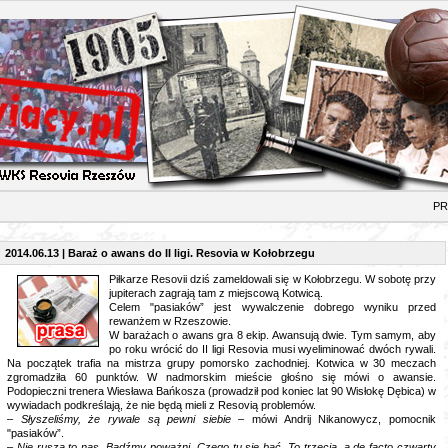
RAS
2014.06.13 | Baraż o awans do II ligi. Resovia w Kołobrzegu
Piłkarze Resovii dziś zameldowali się w Kołobrzegu. W sobotę przy
jupiterach zagrają tam z miejscową Kotwicą.
Celem "pasiaków” jest wywalczenie dobrego wyniku przed
rewanżem w Rzeszowie.
W barażach o awans gra 8 ekip. Awansują dwie. Tym samym, aby
po roku wrócić do II ligi Resovia musi wyeliminować dwóch rywali.
Na początek trafia na mistrza grupy pomorsko zachodniej. Kotwica w 30 meczach
zgromadziła 60 punktów. W nadmorskim mieście głośno się mówi o awansie.
Podopieczni trenera Wiesława Bańkosza (prowadził pod koniec lat 90 Wisłokę Dębica) w
wywiadach podkreślają, że nie będą mieli z Resovią problemów.
–
Słyszeliśmy, że rywale są pewni siebie
– mówi Andrij Nikanowycz, pomocnik
"pasiaków”.
–
Nie rusza to nas. Bądźmy poważni. Czego tu się bać. To trzecia, a de facto czwarty