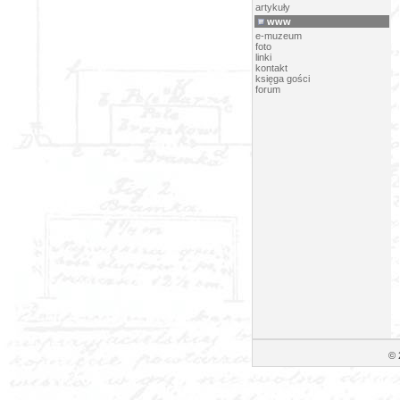
artykuły
www
e-muzeum
foto
linki
kontakt
księga gości
forum
© 