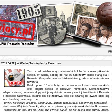
RAS
2011.04.22 | W Wielką Sobotę derby Rzeszowa
Tuż przed Wielkanocą rzeszowskich kibiców czeka piłkarskie
święto. W Wielką Sobotę po raz 66 naprzeciw siebie staną Stal i
Resovia. Gospodarzem są biało-niebiescy, ale spotkanie nie ma
faworyta.
Krótko przed 13 w sobotę będzie wiadomo, która z rzeszowskich
ekip spędzi święta w lepszych humorach. Dotychczasowe
najlepsze nie są, bo nasze ekipy notują wyniki nie na miarę ambicji i możliwości. Resovia
(8 miejsce) zapomniała ostatnio jak się zdobywa gole i jej szansę na awans stają się
coraz bardziej matematyczne.
–
Wyniki nie cieszą ani mnie, ani drużyny, dlatego tym bardziej chcemy się przełamać
–
mówi trener Wojciech Borecki, który po raz pierwszy poczuje smak derbów Rzeszowa.
-
Atmosfera od kilku dni jest inna, niż zwykle. Czuć, że nie czeka nas zwykły mecz.