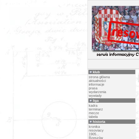
P
klub
strona główna
aktualności
informacje
prasa
wydarzenia
wywiady
liga
kadra
terminarz
mecze
tabela
historia
kronika
resoviacy
1905...
Rzeszów