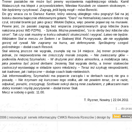
Trener pasiaków nie może być pewny wystawienia najsilniejszego składu. Kamil
Walaszczyk ma kłopot z przywodzicielem, Wiesław Kozubek ze stawem skokowym.
-
Nie będziemy ryzykować. Zagrają, jeśli będą mogli
– mówi Borecki.
Do gry wraca za to Dariusz Kantor, który wiosną ubiegłego roku pogrążył Sal na jej
boisku dwoma bajecznie efektownymi golami. "Daro” na Hetmańskiej zawsze dobrze się
czuł, strzelał bramki już jako gracz Wisłoki Dębica, więc pewnie pojawi się na murawie.
Pewne jest, że pasiaki zagrają bez wsparcia zorganizowanych grup kibiców (kara
nałożona przez WD PZPN).
- Szkoda. Można powiedzieć, "co to derby bez kibiców obu
stron”. Tak czy siak musimy w końcu odnaleźć skuteczność i wygrać. Łatwo nie będzie.
Widziałem Stal w meczu ze Świtem i w Stalowej Woli. Przegrywała, ale nie wyglądała
gorzej od rywali. Nie zagramy na hurra, ani defensywnie. Spróbujemy czegoś
pośredniego
– dodał coach Resovii.
Stal wiosną jeszcze nie wygrała, zsunęła się na 14 miejsce. Jej trener przekonuje
jednak, że niepowodzenia nie zniszczyły morale zespołu.
– Nie zwieszamy głów
–
podkreśla Andrzej Szymański.
- W drużynie jest dobra atmosfera, a mobilizacja taka,
jaka powinna być przed derbami.
Jesienią Stal wygrała derby, a trener stalowców
zaskoczył wystawiając w składzie sporo
młodzieży.
–
Teraz też szykuję niespodzianki,
tak kadrowe, jak i taktyczne
– dodaje coach biało-niebieskich.
Jak informowaliśmy, Szymański ma poparcie zarządu i w derbach raczej nie gra o
posadę. –
Nie trzymam się kurczowo tego stołka, ale nie powiem teraz, że w razie,
odpukać, porażki, zrezygnuję. Szefowie sekcji darzą mnie zaufaniem, z piłkarzami mam
dobry kontakt i myślę pozytywnie
– dodał trener Stali.
Mecz w sobotę o godz. 11.00.
T. Ryzner, Nowiny
| 22.04.2011
| ... do pras
2006 | resoviacy.pl serwis informacyjny CWKS Resovia Rzeszów | design by