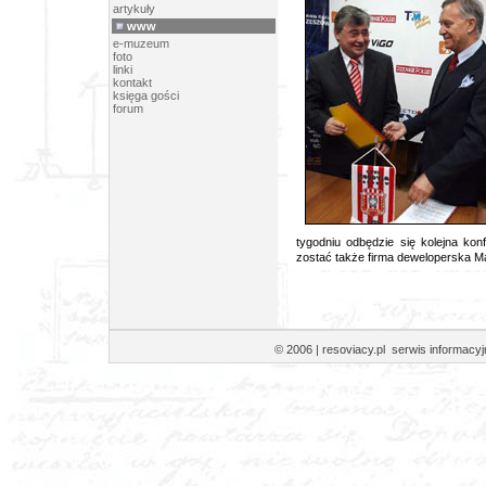
artykuły
www
e-muzeum
foto
linki
kontakt
księga gości
forum
tygodniu odbędzie się kolejna ko
zostać także firma deweloperska M
© 2006 | resoviacy.pl serwis informa