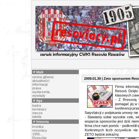
PR
klub
strona główna
2009.01.30 | Zeto sponsorem Reso
aktualności
informacje
Firma informa
prasa
Resovii. Dzięk
wydarzenia
klasowych zaw
wywiady
- Z Rresovią 
liga
pomagać jej w 
kadra
konferencji pr
terminarz
Satysfakcji z podpisania umowy nie
mecze
tabela
- Stawiamy sobie wysokie cele, wio
wsparcia sponsorów jest dziś niem
historia
firma chce nam pomóc - podkreślił s
kronika
Konkretnych liczb oczywiście ni
resoviacy
1905...
ZETO będzie pokaźny.
Rzeszów