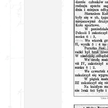
"Głos 