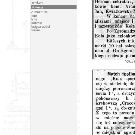
artykuły
www
e-muzeum
foto
linki
kontakt
księga gości
forum
"Głos 