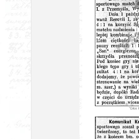
"Głos 