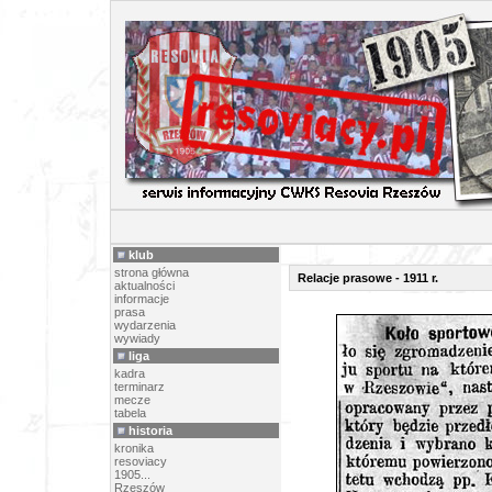
RELACJE 
klub
strona główna
Relacje prasowe - 1911 r.
aktualności
informacje
prasa
wydarzenia
wywiady
liga
kadra
terminarz
mecze
tabela
historia
kronika
resoviacy
1905...
Rzeszów