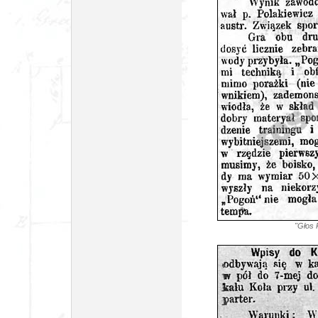
"Głos 