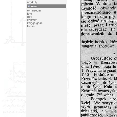
artykuły
www
e-muzeum
foto
linki
kontakt
księga gości
forum