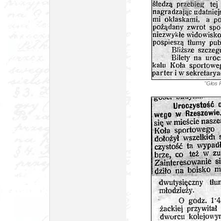
"Głos 