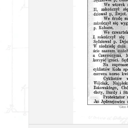
"Głos 