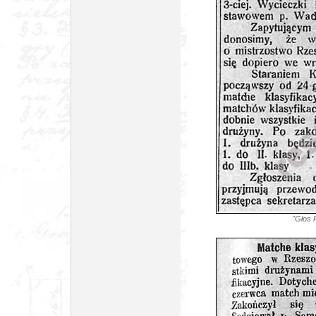
"Głos 