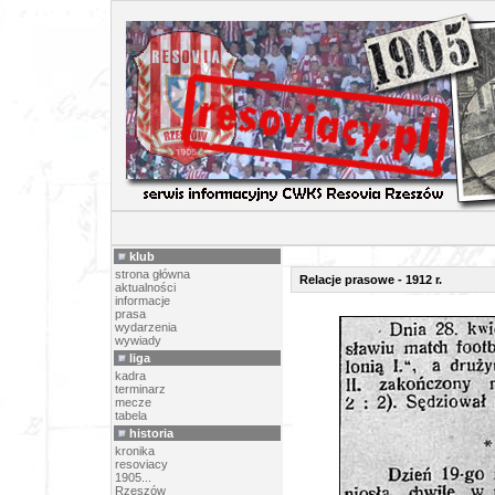
RELACJE 
klub
strona główna
Relacje prasowe - 1912 r.
aktualności
informacje
prasa
wydarzenia
wywiady
liga
kadra
terminarz
mecze
tabela
historia
kronika
resoviacy
1905...
Rzeszów