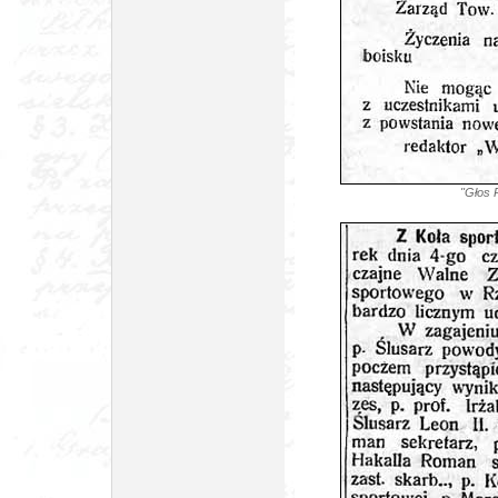
"Głos 