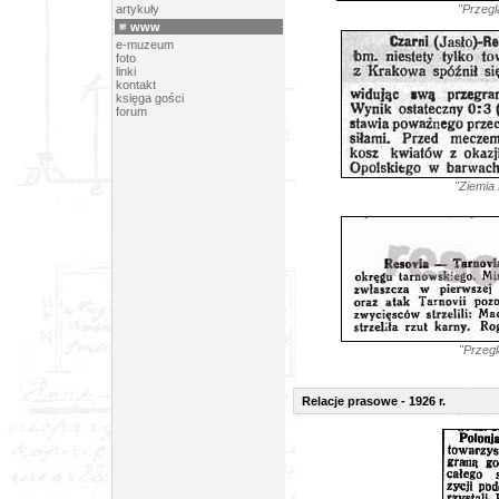
artykuły
"Przegl
www
e-muzeum
foto
linki
kontakt
księga gości
forum
"Ziemia
"Przegl
Relacje prasowe - 1926 r.