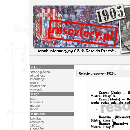
RELACJE 
klub
strona główna
Relacje prasowe - 1925 r.
aktualności
informacje
prasa
wydarzenia
wywiady
liga
kadra
terminarz
mecze
tabela
historia
kronika
resoviacy
1905...
Rzeszów