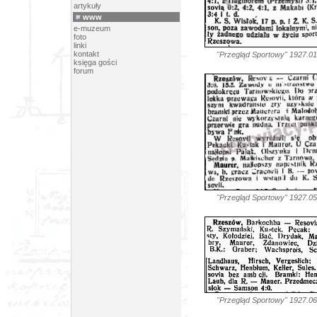
artykuły
www
e-muzeum
foto
linki
kontakt
"Przegląd Sportowy" 192
księga gości
forum
"Przegląd Sportowy" 192
"Przegląd Sportowy" 192