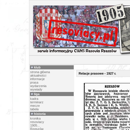
RELACJE 
klub
strona główna
Relacje prasowe - 1927 r.
aktualności
informacje
prasa
wydarzenia
wywiady
liga
kadra
terminarz
mecze
tabela
historia
kronika
resoviacy
1905...
Rzeszów