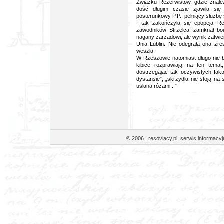
Związku Rezerwistów, gdzie znaleźl
dość długim czasie zjawiła się
posterunkowy P.P., pełniący służbę s
I tak zakończyła się epopeja Re
zawodników Strzelca, zamknął bois
nagany zarządowi, ale wynik zatwier
Unia Lublin. Nie odegrała ona zresz
weszła.
W Rzeszowie natomiast długo nie b
kibice rozprawiają na ten tema
dostrzegając tak oczywistych fakt
dystansie”, „skrzydła nie stoją na 
usłana różami...”
© 2006 | resoviacy.pl serwis informa