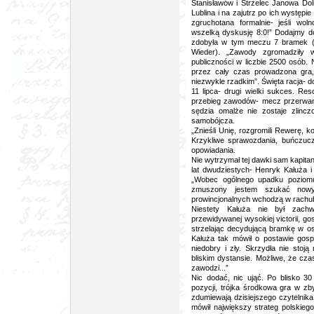
Stanisławów i Strzelec Janowa Doli
Lublina i na zajutrz po ich występi
zgruchotana formalnie- jeśli wo
wszelką dyskusję 8:0!” Dodajmy do
zdobyła w tym meczu 7 bramek (H
Wieder). „Zawody zgromadziły 
publiczności w liczbie 2500 osób. 
przez cały czas prowadzona gra,
niezwykle rzadkim”. Święta racja- d
11 lipca- drugi wielki sukces. Re
przebieg zawodów- mecz przerwan
sędzia omalże nie zostaje zlincz
samobójcza.
„Znieśli Unię, rozgromili Rewerę, k
Krzykliwe sprawozdania, buńczuczn
opowiadania.
Nie wytrzymał tej dawki sam kapita
lat dwudziestych- Henryk Kałuża 
„Wobec ogólnego upadku poziomu 
zmuszony jestem szukać nowy
prowincjonalnych wchodzą w rachub
Niestety Kałuża nie był zachw
przewidywanej wysokiej victorii, go
strzelając decydującą bramkę w o
Kałuża tak mówił o postawie gos
niedobry i zły. Skrzydła nie stoją
bliskim dystansie. Możliwe, że cza
zawodzi...”
Nic dodać, nic ująć. Po blisko 30 
pozycji, trójka środkowa gra w zb
zdumiewają dzisiejszego czytelnika
mówił największy strateg polskiego