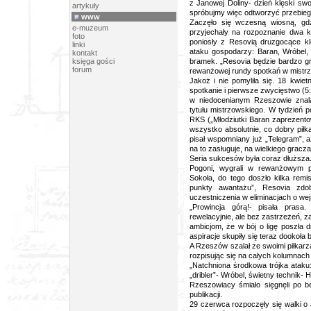
z Janowej Doliny- dzień klęski swo
artykuły
spróbujmy więc odtworzyć przebie
www
Zaczęło się wczesną wiosną, gd
e-muzeum
przyjechały na rozpoznanie dwa
k
foto
poniosły z Resovią druzgocące klę
linki
ataku gospodarzy: Baran, Wróbel
kontakt
księga gości
bramek. „Resovia będzie bardzo g
forum
rewanżowej rundy spotkań w mistrzo
Jakoż i nie pomyliła się. 18 kwie
spotkanie i pierwsze zwycięstwo (
5
w niedocenianym Rzeszowie znala
tytułu mistrzowskiego. W tydzień 
RKS („Młodziutki Baran zaprezentow
wszystko absolutnie, co dobry piłk
pisał wspomniany już „Telegram”, a
na to zasługuje, na wielkiego gracza
Seria sukcesów była coraz dłuższa.
Pogoni, wygrali w rewanżowym p
Sokoła, do tego doszło kilka remi
punkty awantażu”, Resovia zdob
uczestniczenia w eliminacjach o wej
„Prowincja górą!- pisała prasa.
rewelacyjnie, ale bez zastrzeżeń, z
ambicjom, że w bój o ligę poszła 
aspiracje skupiły się teraz dookoła
A Rzeszów szalał ze swoimi piłkarza
rozpisując się na całych kolumnach 
„Natchniona środkowa trójka ataku:
„dribler”- Wróbel, świetny technik- 
Rzeszowiacy śmiało sięgnęli po b
publikacji.
29 czerwca rozpoczęły się walki o 