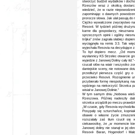
stworzyć budżet wydatków i dochod
Rzeszów wraz z okolicą dostarc
wiedzieć, że w razie niepowodzen
zapominając o dawnych powodzenia
prorocze słowa. Jak ulał pasują do r
Ciężko wywalczone zwycięstwo nad
Resovii. W tydzień później drużyna
karne dla gospodarzy, nieuznana
sprzecznych opinii i ogólny nies
trójka” znów zagrała słabiej i dopi
wyciągnęła na remis 3:3. Tak więc 
wyjechała Resovia na decydujące z
To był dopiero mecz. „Od momen
wysłannicy KS Strzelec otwarcie gro
wyjedzie z Janowej Doliny cały itd.”
rzucali słów na wiatr i wszystko z
dantejskie sceny, nie notowane dot
przedłużył pierwsza część gry o
przeciwko Resovii. Rozognienie 
przybierało formę niespotykaną na
sędziego na niekorzyść Strzelca pa
wisiał w Janowej Dolinie.”
W tym samym dniu „hiobowa wieść 
Rzeszowa. Później nadeszły dal
strzelca urządzili po meczu prawdz
„W czasie, gdy Resovia wychodziła 
Posypały się szturchańce, kopniak
obawie o własne życie zmuszeni 
rozszalały zaś tłum rzucił się 
ciekawostkę, że „w momencie kie
Janowej doliny nie stanął w jej ob
Resovii- Baran, Hogendorf i Malc