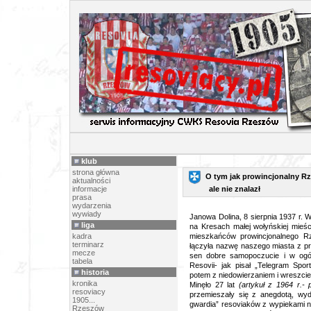
RZE
klub
strona główna
O tym jak prowincjonalny Rz
aktualności
informacje
ale nie znalazł
prasa
wydarzenia
wywiady
Janowa Dolina, 8 sierpnia 1937 r. 
liga
na Kresach małej wołyńskiej mieśc
kadra
mieszkańców prowincjonalnego R
terminarz
łączyła nazwę naszego miasta z prz
mecze
sen dobre samopoczucie i w ogó
tabela
Resovii- jak pisał „Telegram Spor
historia
potem z niedowierzaniem i wreszcie
kronika
Minęło 27 lat
(artykuł z 1964 r.- 
resoviacy
przemieszały się z anegdotą, wyd
1905...
gwardia” resoviaków z wypiekami na
Rzeszów