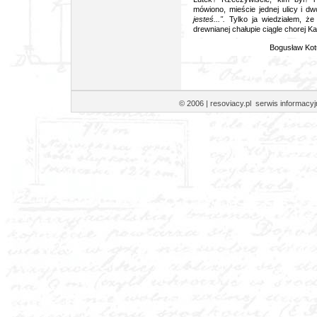
mówiono, mieście jednej ulicy i dw
jesteś...".
Tylko ja wiedziałem, że
drewnianej chałupie ciągle chorej K
Bogusław Kot
© 2006 | resoviacy.pl serwis informa