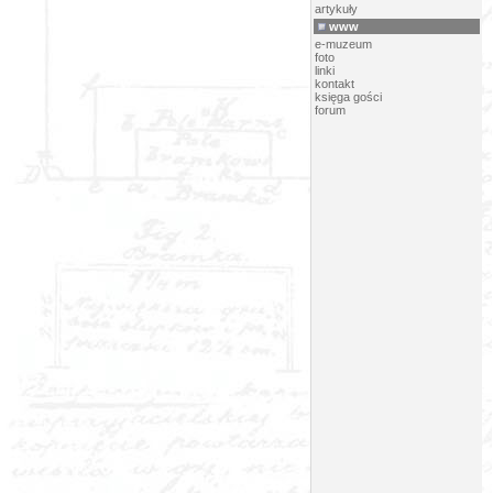
artykuły
www
e-muzeum
foto
linki
kontakt
księga gości
forum