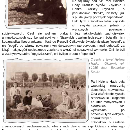
Na tej ulicy pod "3" Pani Helenka
Hady urodziła synów: Zbyszka i
Henka. Starszy Zbyszek , o
pseudonimie "Bebik", niestety już
ś.p., dał jakby początek "opendowi" .
Było tych chłopaków kilku. Łączyła
ich zwykła przyjaźń, jednak o
wyraźnych postawach
subiektywnych. Czuli się wolnymi ptakami, bez jakichkolwiek zachciewajek
antypolitycznych czy konspiracyjnych. Niezwykle trwałym lepiszczem była dla nich
kopana piłka i bezgraniczna miłość do Resovii. Całkowicie świadomie piszę "opend", a
nie "opęd", bo wbrew powszechnym ówczesnym stereotypom, mogli uchodzić za
jakąś małą część społecznego zjawiska o wyraźnej negatywnej wymowie. Oni nie byli
w żadnym wypadku "opędziarzami", oni byli po prostu z "opendu"!
Trzecia z lewej Helena
Hady, Olszynki rok
1955 foto: Bogusław
Kotula
Pani Helena Hady była
wspaniałą mistrzynią
damskiego krawiectwa.
Ona właśnie obszywała
rzeszowskie elegantki
ze sfer medycznych i
aktorskich. Nie
wymieniam po
nazwisku tych wolnych,
charakternych
chłopaków, o szalenie
zróżnicowanych osobowościach. kilku z nich dawno nie żyje Odeszli z własnego