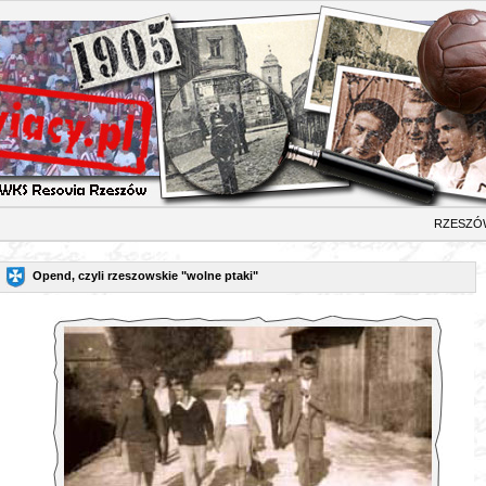
ZESZÓ
Opend, czyli rzeszowskie "wolne ptaki"