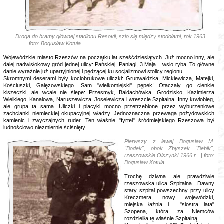
Droga do bramy głównej stadionu Resovii, szło się między stodołami, rok 1963
foto: Bogusław Kotula
Wojewódzkie miasto Rzeszów na początku lat sześćdziesiątych. Już mocno inny, ale
dalej nadwisłokowy gród jednej ulicy: Pańskiej, Paniagi, 3 Maja... wsio ryba. To główne
danie wyraźnie już upartyjnionej i pędzącej ku socjalizmowi stolicy regionu.
Skromnymi deserami były kociobrukowe uliczki: Grunwaldzka, Mickiewicza, Matejki,
Kościuszki, Gałęzowskiego. Sam "wielkomiejski" pępek! Otaczały go cienkie
kiszeczki, ale wcale nie ślepe: Przesmyk, Baldachówka, Grodzisko, Kazimierza
Wielkiego, Kanałowa, Naruszewicza, Joselewicza i wreszcie Szpitalna. Inny krwiobieg,
ale grupa ta sama. Uliczki i placyki mocno przetrzebione przez wyburzeniowe
zachcianki niemieckiej okupacyjnej władzy. Jednoznaczna przewaga pożydowskich
kamienic i zwyczajnych ruder. Ten właśnie "fyrtel" śródmiejskiego Rzeszowa był
ludnościowo niezmiernie ściśnięty.
Pierwszy z lewej Bogusław M.
"Bodek", obok Zbyszek "Bebik",
rzeszowskie Olszynki 1966 r. | foto:
Bogusław Kotula
Trochę dziwna ale prawdziwie
rzeszowska ulica Szpitalna. Dawny
stary szpital powszechny przy ulicy
Kreczmera, nowy wojewódzki,
miejska łaźnia i.... "siostra łata"
Szopena, która za Niemców
rozdzieliła tę właśnie Szpitalną.