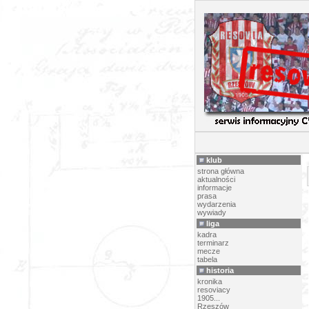
R
klub
strona główna
aktualności
informacje
prasa
wydarzenia
wywiady
liga
kadra
terminarz
mecze
tabela
historia
kronika
resoviacy
1905...
Rzeszów