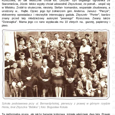
Rzeszowa, bo tak widocznie chciał los. Leszek- syn bogatego ogrodnika ze
Staromieścia, Józek- lekko wypity chciał udowodnić Zbyszkowi, że potrafi... utopić się
w Wisłoku. Zrobił to skutecznie, niestety. Stefan- komandos, wspaniale zbudowany, a
urodzony w... Hajfie. Ojciec jego był żołnierzem gen. Andersa. Janusz- "Piecyk",
elokwentny opowiadacz i niezwykle interesujący gaduła. Zbyszek- "Porter", bardzo
znany przed laty młodzieżowy autorytet "pewnego" Rzeszowa. Zwany także
"Dziesiątka". Mama jego co rano wypłacała mu 10 złotych na.. gazetę, papierosy i
piwo.
Szkoła podstawowa przy ul. Bernardyńskiej, pierwszy z prawej w górnym rzędzie
Heniu, brat Zbyszka "Bebika" | foto: Bogusław Kotula
Ta nieformalna grupa, ale jakże barwnie kolorowa, istniała właściwie dwa lata. Prawie