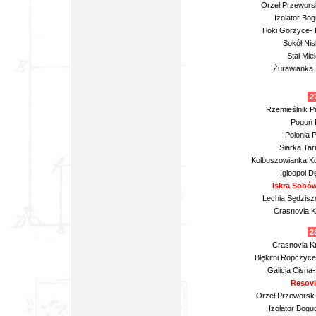
Orzeł Przewors
Izolator Bo
Tłoki Gorzyce-
Sokół Nis
Stal Mie
Żurawianka 
27
Rzemieślnik P
Pogoń L
Polonia 
Siarka Tar
Kolbuszowianka Ko
Igloopol D
Iskra Sobów
Lechia Sędziszó
Crasnovia K
28
Crasnovia Kr
Błękitni Ropczyce
Galicja Cisna
Resovi
Orzeł Przeworsk
Izolator Bogu