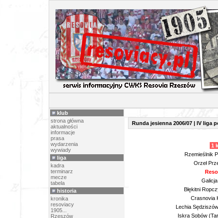
TERMINARZ
klub
strona główna
Runda jesienna 2006/07 | IV liga 
aktualności
informacje
prasa
wydarzenia
1 k
wywiady
Rzemieślnik P
liga
Orzeł Prz
kadra
terminarz
Resov
mecze
Galicja
tabela
Błękitni Ropc
historia
Crasnovia 
kronika
resoviacy
Lechia Sędziszów 
1905...
Iskra Sobów (Tar
Rzeszów