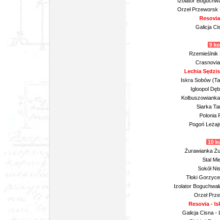
Izolator Boguchwa
Orzeł Przeworsk 
Resovia
Galicja Ci
9 ko
Rzemieślnik 
Crasnovia 
Lechia Sędzis
Iskra Sobów (Ta
Igloopol Dęb
Kolbuszowianka 
Siarka Ta
Polonia 
Pogoń Leżaj
10 ko
Żurawianka Żur
Stal Mi
Sokół Nis
Tłoki Gorzyce
Izolator Boguchwa
Orzeł Prze
Resovia - I
Galicja Cisna -