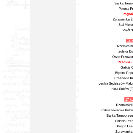
Siarka Tarno
Polonia P
Pogoń 
Żurawianka Żu
Stal Miele
Sokół N
16 
Rzemieślnik
Izolator B
Orzeł Przewors
Resovia -
Galicja 
Błękitni Rop
Crasnovia Kr
Lechia Sędziszów Małop
Iskra Sobów (Ta
17 k
Rzemieślnik
Kolbuszowianka Kolbu
Siarka Tarnobrzeg
Polonia Prz
Pogoń Leża
Żurawianka 