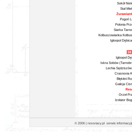
Sokół Nisk
Stal Mie
Żurawiank
Pogoń Le
Polonia Prz
Siarka Tarn
Kolbuszowianka Kolbus
Igloopol Dębic
34 
Igloopol Dę
Iskra Sobów (Tarnobr
Lechia Sędziszów 
Crasnovia K
Błękitni R
Galicja Cis
Reso
Orzeł Pr
Izolator Bo
© 2006 | resoviacy.pl serwis informa