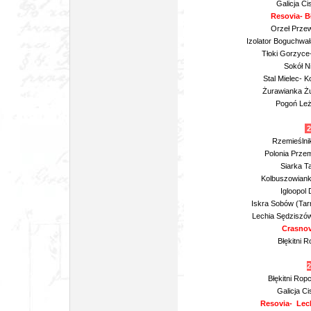
Galicja Ci
Resovia- B
Orzeł Przew
Izolator Boguchwał
Tłoki Gorzyce
Sokół N
Stal Mielec- 
Żurawianka Żu
Pogoń Leż
2
Rzemieślni
Polonia Prze
Siarka T
Kolbuszowiank
Igloopol 
Iskra Sobów (Tar
Lechia Sędziszów
Crasnov
Błękitni 
2
Błękitni Rop
Galicja C
Resovia- Lech