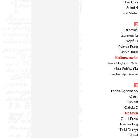
Tłoki Gor
Sokół N
Stal Miele
29
Rzemieśln
Żurawianka
Pogoń Le
Polonia Prze
Siarka Tarn
Kolbuszowian
Igloopol Dębica- Gali
Iskra Sobów (Ta
Lechia Sędziszów
30
Lechia Sędziszów 
Crasn
Błękitn
Galicja 
Resovia
Orzeł Prze
Izolator Bo
Tłoki Gorzy
Sokół