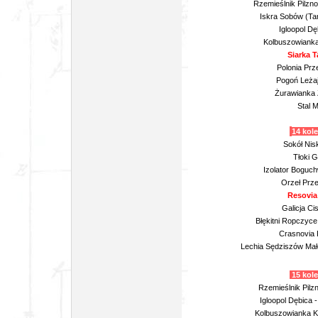
Rzemieślnik Pilzno
Iskra Sobów (Ta
Igloopol Dę
Kolbuszowianka
Siarka T
Polonia Prz
Pogoń Leżaj
Żurawianka 
Stal M
14 kol
Sokół Nis
Tłoki G
Izolator Boguc
Orzeł Prz
Resovia
Galicja Ci
Błękitni Ropczyc
Crasnovia K
Lechia Sędziszów Mało
15 kole
Rzemieślnik Pilz
Igloopol Dębica 
Kolbuszowianka K