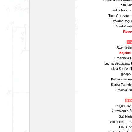
Stal Mie
Sokół Nisko -
Tłoki Gorzyce -
Izolator Bogu
Orzeł Przew
Resov
7 k
Rzemieślni
Błękitni
Crasnovia K
Lechia Sędziszów M
Iskra Sobów (T
Igloopol
Kolbuszowiank
Siarka Tarnob
Polonia Pr
8 Ko
Pogoń Leżaj
Żurawianka Żu
Stal Miel
Sokół Nisko - 
Tłoki Gor