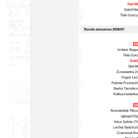
Stal M
Sokół Ni
Tłoki Gorzy
Runda wiosenna 2006/07
18
Izolator Bogu
Tłoki Gor
Sokó
Stal M
Żurawianka Żu
Pogoń Leża
Polonia Przemyśl
Siarka Tarnobrz
Kolbuszowianka 
19
Rzemieślnik Pilz
Igloopol Dę
Iskra Sobów (T
Lechia Sędziszó
Crasnovia Kra