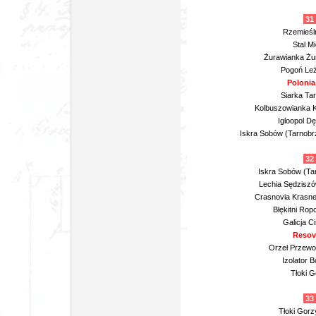
31 
Rzemieśln
Stal M
Żurawianka Żur
Pogoń Leż
Polonia
Siarka Tar
Kolbuszowianka K
Igloopol D
Iskra Sobów (Tarnobr
32 
Iskra Sobów (Tar
Lechia Sędziszów
Crasnovia Krasne
Błękitni Rop
Galicja C
Resov
Orzeł Przewo
Izolator 
Tłoki G
33 
Tłoki Gorz