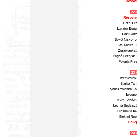
Resovi
22 
Resovia-
Orzeł Prz
Izolator Bogu
Tłoki Gor
Sokół Nisko- L
Stal Mielec-
Żurawianka Ż
Pogoń Leżajsk-
Polonia Prz
23 
Rzemieślnik 
Siarka Tar
Kolbuszowianka Ko
Igloopo
Iskra Sobów 
Lechia Sędziszó
Crasnovia Kr
Błękitni Ro
Galic
24 