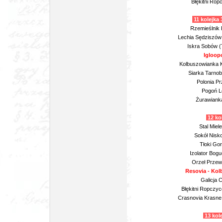
Błękitni Rop
11 kolejka
Rzemieślnik 
Lechia Sędziszów 
Iskra Sobów (T
Igloopo
Kolbuszowianka K
Siarka Tarnob
Polonia Pr
Pogoń L
Żurawianka
12 ko
Stal Miel
Sokół Nisk
Tłoki Go
Izolator Bogu
Orzeł Przew
Resovia - Ko
Galicja C
Błękitni Ropczyc
Crasnovia Krasne 
13 kole