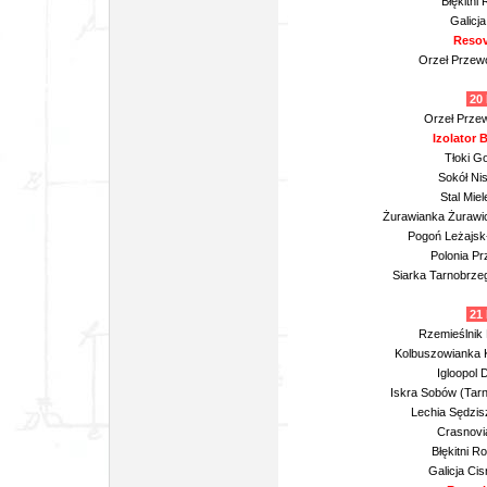
Błękitni
Galicj
Resov
Orzeł Przewo
20 
Orzeł Przew
Izolator
Tłoki Go
Sokół Nis
Stal Mie
Żurawianka Żurawic
Pogoń Leżajsk
Polonia Pr
Siarka Tarnobrze
21 
Rzemieślnik 
Kolbuszowianka K
Igloopol 
Iskra Sobów (Tar
Lechia Sędzisz
Crasnovi
Błękitni R
Galicja Ci