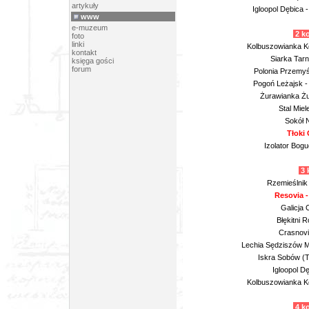
artykuły
Igloopol Dębica
www
e-muzeum
2 ko
foto
linki
Kolbuszowianka Ko
kontakt
Siarka Tarn
księga gości
forum
Polonia Przemyś
Pogoń Leżajsk -
Żurawianka Żu
Stal Miel
Sokół N
Tłoki 
Izolator Bog
3 
Rzemieślnik 
Resovia -
Galicja 
Błękitni 
Crasnovia
Lechia Sędziszów M
Iskra Sobów (T
Igloopol D
Kolbuszowianka Ko
4 k