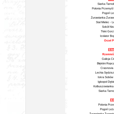
Siarka Tarnob
Polonia Przemyśl
Pogoń Leż
Żurawianka Żurawi
Stal Mielec - 
Sokół Nis
Tłoki Gorz
Izolator Bo
Orzeł P
5 ko
Rzemieśl
Galicja C
Błękitni Ropc
Crasnovia 
Lechia Sędzisz
Iskra Sobów (
Igloopol Dęb
Kolbuszowianka 
Siarka Tarno
6 
Polonia Prze
Pogoń Leża
Żurawianka Żurawic