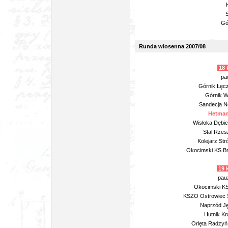
S
Gó
Runda wiosenna 2007/08
18 
pa
Górnik Łęcz
Górnik Wi
Sandecja No
Hetman
Wisłoka Dębic
Stal Rzes
Kolejarz St
Okocimski KS Br
19 
pau
Okocimski KS
KSZO Ostrowiec Św
Naprzód Ję
Hutnik Kr
Orlęta Radzyń