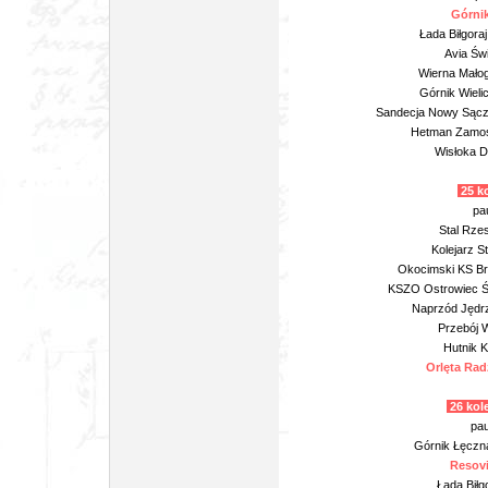
Górnik
Łada Biłgora
Avia Świ
Wierna Małog
Górnik Wieli
Sandecja Nowy Sącz 
Hetman Zamoś
Wisłoka D
25 k
pa
Stal Rze
Kolejarz 
Okocimski KS Br
KSZO Ostrowiec Św
Naprzód Jędrz
Przebój W
Hutnik K
Orlęta Rad
26 kole
pau
Górnik Łęczna
Resovi
Łada Biłg