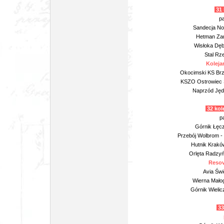
31 
pa
Sandecja No
Hetman Zam
Wisłoka Dęb
Stal Rz
Koleja
Okocimski KS Brz
KSZO Ostrowiec Ś
Naprzód Jędr
32 kol
p
Górnik Łęcz
Przebój Wolbrom -
Hutnik Krakó
Orlęta Radzyń 
Resov
Avia Świ
Wierna Mało
Górnik Wieli
33