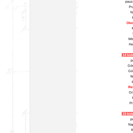
pauz
Pr
N
Oko
Wis
He
14 kole
p
Gór
Gór
W
Res
Or
Pr
15 kole
p
Nap
K