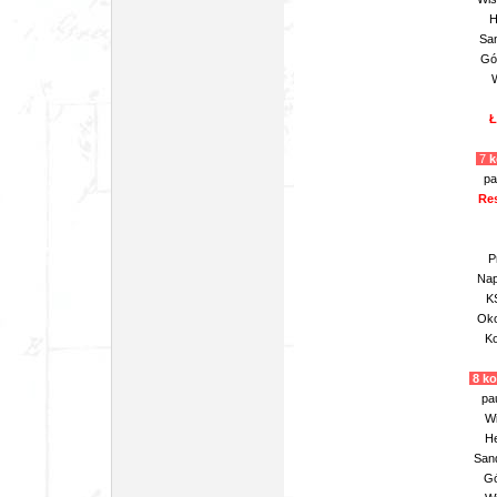
H
San
Gór
W
Ł
7
k
pa
Res
P
Nap
K
Oko
Ko
8 ko
pa
Wi
He
Sand
Gó