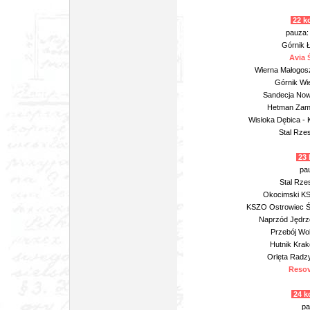
22 ko
pauza:
Górnik Ł
Avia 
Wierna Małogosz
Górnik Wie
Sandecja Now
Hetman Zamo
Wisłoka Dębica -
Stal Rzes
23 
pau
Stal Rze
Okocimski KS 
KSZO Ostrowiec Ś
Naprzód Jędrz
Przebój Wol
Hutnik Krak
Orlęta Radzy
Resov
24 k
pa