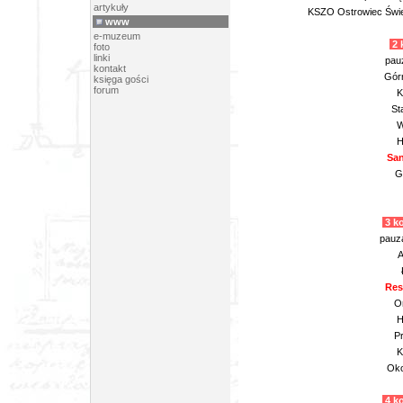
artykuły
KSZO Ostrowiec Świe
www
e-muzeum
2 
foto
linki
pau
kontakt
Górn
księga gości
forum
K
St
W
H
San
G
3 ko
pauz
A
Res
Or
H
Pr
K
Oko
4 ko