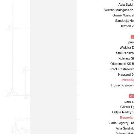
Avia Świdn
Wierna Małogoszcz 
Górnik Wielic
Sandecja Now
Hetman Z
27
pau
Wisłoka D
Stal Rzeszó
Kolejarz S
Okocimski KS B
KSZO Ostrowiec 
Naprzód Ję
Przebój
Hutnik Kraków -
28
pauza
Górnik Ł
Orlęta Radzyń 
Resovia 
Łada Biłgoraj - 
Avia Świdni
Wierna Mało