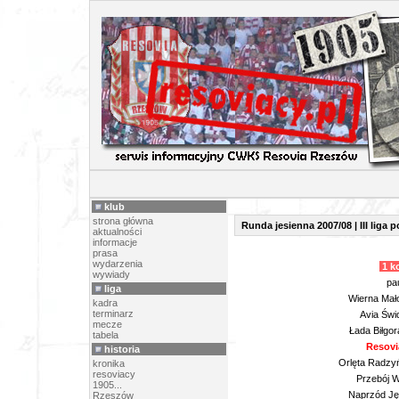
TERMINARZ
klub
strona główna
Runda jesienna 2007/08 | III liga
aktualności
informacje
prasa
wydarzenia
1 ko
wywiady
pa
liga
Wierna Mał
kadra
terminarz
Avia Świd
mecze
Łada Biłgo
tabela
Resovi
historia
Orlęta Radzyń
kronika
resoviacy
Przebój W
1905...
Naprzód Jęd
Rzeszów