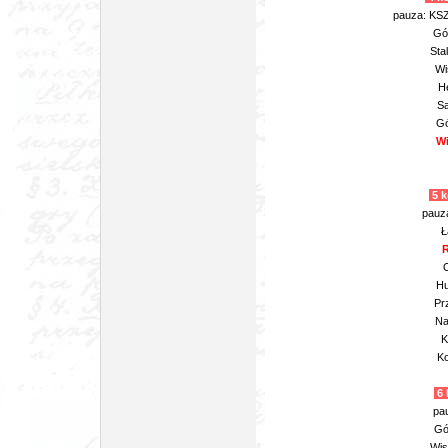
pauza: KSZ
Gór
Sta
Wi
H
Sa
Gó
Wi
5 k
pauz
Ł
R
O
Hu
Pr
Na
K
Ko
6 
pau
Gór
Wis