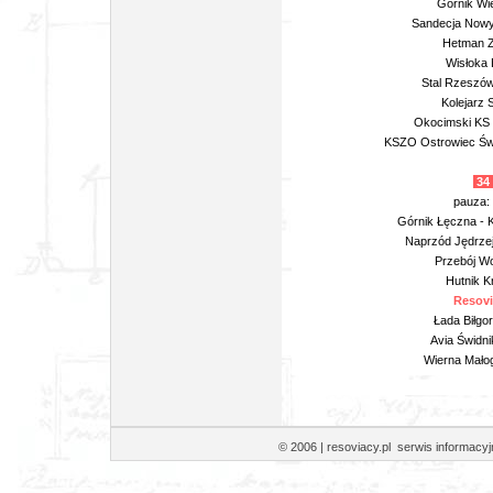
Górnik Wie
Sandecja Nowy
Hetman Z
Wisłoka 
Stal Rzeszów
Kolejarz 
Okocimski KS 
KSZO Ostrowiec Świ
34 
pauza:
Górnik Łęczna - 
Naprzód Jędrze
Przebój Wo
Hutnik K
Resovi
Łada Biłgo
Avia Świdn
Wierna Małog
© 2006 | resoviacy.pl serwis informa