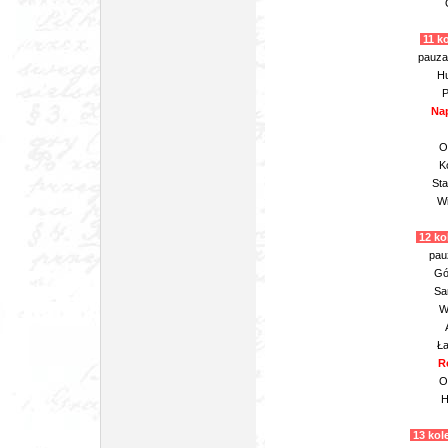
11 ko
pauza
Hu
P
Nap
O
K
Sta
Wi
12 kol
pau
Gó
Sa
W
Ła
R
O
H
13 kole