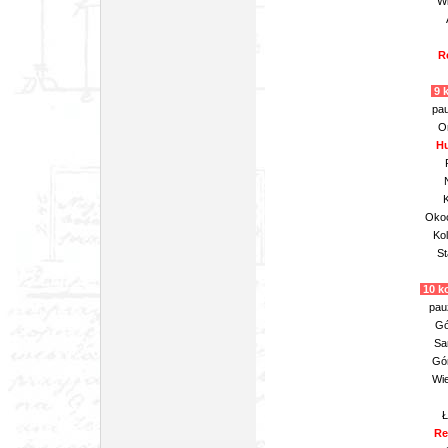
Wi
R
9 k
pau
Or
Hu
Okoc
Kol
St
10 ko
pau
Gó
Sa
Gór
Wie
Ł
Re