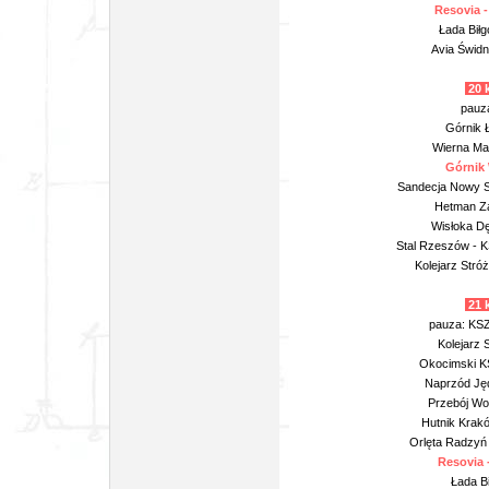
Resovia 
Łada Biłg
Avia Świdn
20 
pauz
Górnik Ł
Wierna Mał
Górnik 
Sandecja Nowy S
Hetman Za
Wisłoka Dę
Stal Rzeszów - K
Kolejarz Stró
21 k
pauza: KSZ
Kolejarz 
Okocimski KS
Naprzód Jęd
Przebój Wo
Hutnik Krak
Orlęta Radzyń 
Resovia 
Łada Bi