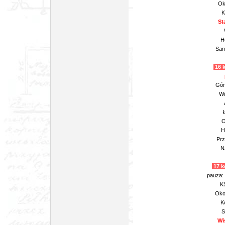
Ok
K
St
H
San
16 k
Gór
Wi
O
H
Prz
N
17 k
pauza:
K
Oko
K
S
Wi