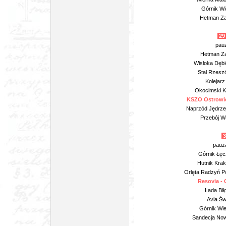
Górnik Wi
Hetman Za
29 
pauz
Hetman Za
Wisłoka Dębi
Stal Rzesz
Kolejarz
Okocimski KS
KSZO Ostrowie
Naprzód Jędrzej
Przebój W
3
pauz
Górnik Łęc
Hutnik Kra
Orlęta Radzyń P
Resovia -
Łada Biłg
Avia Św
Górnik Wie
Sandecja No