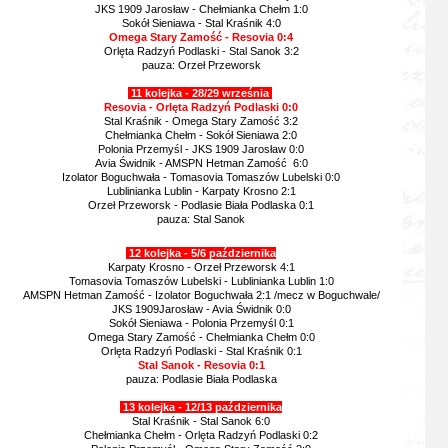
JKS 1909 Jarosław - Chełmianka Chełm 1:0
Sokół Sieniawa - Stal Kraśnik 4:0
Omega Stary Zamość - Resovia 0:4
Orlęta Radzyń Podlaski - Stal Sanok 3:2
pauza: Orzeł Przeworsk
11 kolejka - 28/29 września
Resovia - Orlęta Radzyń Podlaski 0:0
Stal Kraśnik - Omega Stary Zamość 3:2
Chełmianka Chełm - Sokół Sieniawa 2:0
Polonia Przemyśl - JKS 1909 Jarosław 0:0
Avia Świdnik - AMSPN Hetman Zamość 6:0
Izolator Boguchwała - Tomasovia Tomaszów Lubelski 0:0
Lublinianka Lublin - Karpaty Krosno 2:1
Orzeł Przeworsk - Podlasie Biała Podlaska 0:1
pauza: Stal Sanok
12 kolejka - 5/6 października
Karpaty Krosno - Orzeł Przeworsk 4:1
Tomasovia Tomaszów Lubelski - Lublinianka Lublin 1:0
AMSPN Hetman Zamość - Izolator Boguchwała 2:1 /mecz w Boguchwale/
JKS 1909Jarosław - Avia Świdnik 0:0
Sokół Sieniawa - Polonia Przemyśl 0:1
Omega Stary Zamość - Chełmianka Chełm 0:0
Orlęta Radzyń Podlaski - Stal Kraśnik 0:1
Stal Sanok - Resovia
0:1
pauza: Podlasie Biała Podlaska
13 kolejka - 12/13 października
Stal Kraśnik - Stal Sanok 6:0
Chełmianka Chełm - Orlęta Radzyń Podlaski 0:2