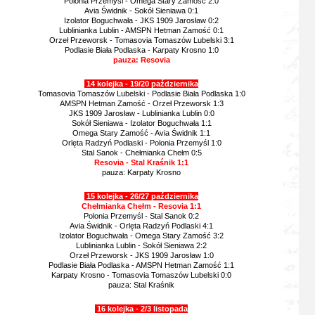
Polonia Przemyśl - Omega Stary Zamość 2:0
Avia Świdnik - Sokół Sieniawa 0:1
Izolator Boguchwała - JKS 1909 Jarosław 0:2
Lublinianka Lublin - AMSPN Hetman Zamość 0:1
Orzeł Przeworsk - Tomasovia Tomaszów Lubelski 3:1
Podlasie Biała Podlaska - Karpaty Krosno 1:0
pauza: Resovia
14 kolejka - 19/20 października
Tomasovia Tomaszów Lubelski - Podlasie Biała Podlaska 1:0
AMSPN Hetman Zamość - Orzeł Przeworsk 1:3
JKS 1909 Jarosław - Lublinianka Lublin 0:0
Sokół Sieniawa - Izolator Boguchwała 1:1
Omega Stary Zamość - Avia Świdnik 1:1
Orlęta Radzyń Podlaski - Polonia Przemyśl 1:0
Stal Sanok - Chełmianka Chełm 0:5
Resovia - Stal Kraśnik 1:1
pauza: Karpaty Krosno
15 kolejka - 26/27 października
Chełmianka Chełm - Resovia 1:1
Polonia Przemyśl - Stal Sanok 0:2
Avia Świdnik - Orlęta Radzyń Podlaski 4:1
Izolator Boguchwała - Omega Stary Zamość 3:2
Lublinianka Lublin - Sokół Sieniawa 2:2
Orzeł Przeworsk - JKS 1909 Jarosław 1:0
Podlasie Biała Podlaska - AMSPN Hetman Zamość 1:1
Karpaty Krosno - Tomasovia Tomaszów Lubelski 0:0
pauza: Stal Kraśnik
16 kolejka - 2/3 listopada