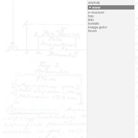
artykuły
www
e-muzeum
foto
linki
kontakt
księga gości
forum