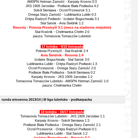
AMSPN Hetman Zamość - Karpaty Krosno 0:3
JKS 1909 Jarosław - Podlasie Biała Podlaska 4:2
Sokół Sieniawa - Orzeł Przeworsk 5:1
Omega Stary Zamość - Lublinianka Lublin 0:3
Orlęta Radzyń Podlaski - Izolator Boguchwała 3:1
Stal Sanok - Avia Świdnik 1:2
Resovia - Polonia Przemyśl 3:1 (mecz na stadionie miejskim)
Stal Kraśnik - Chełmianka Chełm 2:0
pauza: Tomasovia Tomaszów Lubelski
17 kolejka - 9/10 listopada
Polonia Przemyśl - Stal Kraśnik 2:4
Avia Świdnik - Resovia 1:4
Izolator Boguchwała - Stal Sanok 3:0
Lublinianka Lublin - Orlęta Radzyń Podlaski 1:3
Orzeł Przeworsk - Omega Stary Zamość 2:0
Podlasie Biała Podlaska - Sokół Sieniawa 0:2
Karpaty Krosno - JKS 1909 Jarosław 1:2
Tomasovia Tomaszów Lubelski - AMSPN Hetman Zamość 1:0
pauza: Chełmianka Chełm
runda wiosenna 2013/14 | III liga lubelsko - podkarpacka
18 kolejka - 16/17 listopada
Tomasovia Tomaszów Lubelski - JKS 1909 Jarosław 1:1
Karpaty Krosno - Sokół Sieniawa 1:3
Podlasie Biała Podlaska - Omega Stary Zamość 2:1
Orzeł Przeworsk - Orlęta Radzyń Podlaski 0:1
Lublinianka Lublin - Stal Sanok 1:2
Izolator Boguchwała - Resovia 3:2