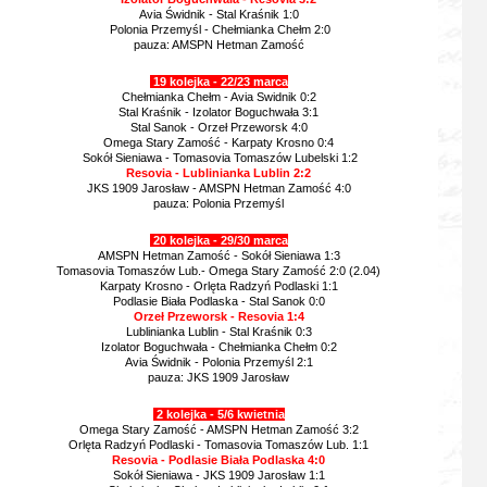
Avia Świdnik - Stal Kraśnik 1:0
Polonia Przemyśl - Chełmianka Chełm 2:0
pauza: AMSPN Hetman Zamość
19 kolejka - 22/23 marca
Chełmianka Chełm - Avia Swidnik 0:2
Stal Kraśnik - Izolator Boguchwała 3:1
Stal Sanok - Orzeł Przeworsk 4:0
Omega Stary Zamość - Karpaty Krosno 0:4
Sokół Sieniawa - Tomasovia Tomaszów Lubelski 1:2
Resovia - Lublinianka Lublin 2:2
JKS 1909 Jarosław - AMSPN Hetman Zamość 4:0
pauza: Polonia Przemyśl
20 kolejka - 29/30 marca
AMSPN Hetman Zamość - Sokół Sieniawa 1:3
Tomasovia Tomaszów Lub.- Omega Stary Zamość 2:0 (2.04)
Karpaty Krosno - Orlęta Radzyń Podlaski 1:1
Podlasie Biała Podlaska - Stal Sanok 0:0
Orzeł Przeworsk - Resovia 1:4
Lublinianka Lublin - Stal Kraśnik 0:3
Izolator Boguchwała - Chełmianka Chełm 0:2
Avia Świdnik - Polonia Przemyśl 2:1
pauza: JKS 1909 Jarosław
2 kolejka - 5/6 kwietnia
Omega Stary Zamość - AMSPN Hetman Zamość 3:2
Orlęta Radzyń Podlaski - Tomasovia Tomaszów Lub. 1:1
Resovia - Podlasie Biała Podlaska 4:0
Sokół Sieniawa - JKS 1909 Jarosław 1:1