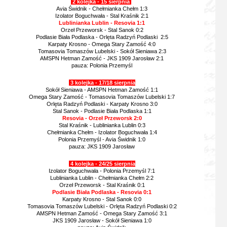
2 kolejka - 15 sierpnia
Avia Świdnik - Chełmianka Chełm 1:3
Izolator Boguchwała - Stal Kraśnik 2:1
Lublinianka Lublin - Resovia 1:1
Orzeł Przeworsk - Stal Sanok 0:2
Podlasie Biała Podlaska - Orlęta Radzyń Podlaski 2:5
Karpaty Krosno - Omega Stary Zamość 4:0
Tomasovia Tomaszów Lubelski - Sokół Sieniawa 2:3
AMSPN Hetman Zamość - JKS 1909 Jarosław 2:1
pauza: Polonia Przemyśl
3 kolejka - 17/18 sierpnia
Sokół Sieniawa - AMSPN Hetman Zamość 1:1
Omega Stary Zamość - Tomasovia Tomaszów Lubelski 1:7
Orlęta Radzyń Podlaski - Karpaty Krosno 3:0
Stal Sanok - Podlasie Biała Podlaska 1:1
Resovia - Orzeł Przeworsk 2:0
Stal Kraśnik - Lublinianka Lublin 0:3
Chełmianka Chełm - Izolator Boguchwała 1:4
Polonia Przemyśl - Avia Świdnik 1:0
pauza: JKS 1909 Jarosław
4 kolejka - 24/25 sierpnia
Izolator Boguchwała - Polonia Przemyśl 7:1
Lublinianka Lublin - Chełmianka Chełm 2:2
Orzeł Przeworsk - Stal Kraśnik 0:1
Podlasie Biała Podlaska - Resovia 0:1
Karpaty Krosno - Stal Sanok 0:0
Tomasovia Tomaszów Lubelski - Orlęta Radzyń Podlaski 0:2
AMSPN Hetman Zamość - Omega Stary Zamość 3:1
JKS 1909 Jarosław - Sokół Sieniawa 1:0