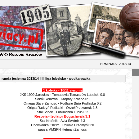
INARZ 2013/14
runda jesienna 2013/14 | III liga lubelsko - podkarpacka
1 kolejka - 10/11 sierpnia
JKS 1909 Jarosław - Tomasovia Tomaszów Lubelski 0:0
Sokół Sieniawa - Karpaty Krosno 0:1
Omega Stary Zamość - Podlasie Biała Podlaska 0:2
Orlęta Radzyń Podlaski - Orzeł Przeworsk 1:3
Stal Sanok - Lublinianka Lublin 0:2
Resovia - Izolator Boguchwała 3:1
Stal Kraśnik - Avia Świdnik 4:3
Chełmianka Chełm - Polonia Przemyśl 2:0
pauza: AMSPN Hetman Zamość