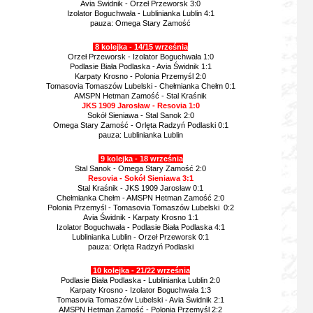
Avia Świdnik - Orzeł Przeworsk 3:0
Izolator Boguchwała - Lublinianka Lublin 4:1
pauza: Omega Stary Zamość
8 kolejka - 14/15 września
Orzeł Przeworsk - Izolator Boguchwała 1:0
Podlasie Biała Podlaska - Avia Świdnik 1:1
Karpaty Krosno - Polonia Przemyśl 2:0
Tomasovia Tomaszów Lubelski - Chełmianka Chełm 0:1
AMSPN Hetman Zamość - Stal Kraśnik
JKS 1909 Jarosław - Resovia 1:0
Sokół Sieniawa - Stal Sanok 2:0
Omega Stary Zamość - Orlęta Radzyń Podlaski 0:1
pauza: Lublinianka Lublin
9 kolejka - 18 września
Stal Sanok - Omega Stary Zamość 2:0
Resovia - Sokół Sieniawa 3:1
Stal Kraśnik - JKS 1909 Jarosław 0:1
Chełmianka Chełm - AMSPN Hetman Zamość 2:0
Polonia Przemyśl - Tomasovia Tomaszów Lubelski 0:2
Avia Świdnik - Karpaty Krosno 1:1
Izolator Boguchwała - Podlasie Biała Podlaska 4:1
Lublinianka Lublin - Orzeł Przeworsk 0:1
pauza: Orlęta Radzyń Podlaski
10 kolejka - 21/22 września
Podlasie Biała Podlaska - Lublinianka Lublin 2:0
Karpaty Krosno - Izolator Boguchwała 1:3
Tomasovia Tomaszów Lubelski - Avia Świdnik 2:1
AMSPN Hetman Zamość - Polonia Przemyśl 2:2