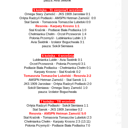
pauza: Avia Świdnik
5 kolejka - 31 sierpnia/1 września
Omega Stary Zamość - JKS 1909 Jarosław 0:1
Orlęta Radzyń Podlaski - AMSPN Hetman Zamość 0:0
Stal Sanok - Tomasovia Tomaszów Lubelski 0:0
Resovia - Karpaty Krosno 1:1
Stal Kraśnik - Podlasie Biała Podlaska 1:0
Chełmianka Chełm - Orzeł Przeworsk 1:4
Polonia Przemyśl - Lublinianka Lublin 1:3
Avia Świdnik - Izolator Boguchwała 3:1
pauza: Sokół Sieniawa
6 kolejka - 4 września
Lublinianka Lublin - Avia Świdnik 0:1
Orzeł Przeworsk - Polonia Przemyśl 3:1
Podlasie Biała Podlaska - Chełmianka Chełm 0:1
Karpaty Krosno - Stal Kraśnik 0:2
Tomasovia Tomaszów Lubelski - Resovia 2:2
AMSPN Hetman Zamość - Stal Sanok 1:1
JKS 1909 Jarosław - Orlęta Radzyń Podlaski 2:0
Sokół Sieniawa - Omega Stary Zamość 1:0
pauza: Izolator Boguchwała
7 kolejka - 7/8 września
Orlęta Radzyń Podlaski - Sokół Sieniawa 1:1
Stal Sanok - JKS 1909 Jarosław 0:2
Resovia - AMSPN Hetman Zamość
5:0
Stal Kraśnik - Tomasovia Tomaszów Lubelski 2:3
Chełmianka Chełm - Karpaty Krosno 2:3 (13.11)
Polonia Przemyśl - Podlasie Biała Podlaska 7:0