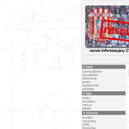
TERM
klub
strona główna
aktualności
informacje
prasa
wydarzenia
wywiady
liga
kadra
terminarz
mecze
tabela
historia
kronika
resoviacy
1905...
Rzeszów