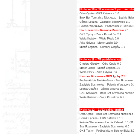
Kolejka 10 – 30 września/1 pażdziernik
Odra Opole - GKS Katowice 1:0
Bruk-Bet Termalica Nieciecza - Lechia Gda
Górnik Łęczna - Zagłębie Sosnowiec 1:1
Polonia Warszawa - Podbeskidzie Bielsko-B
Stal Rzeszów - Resovia Rzeszów 2:1
GKS Tychy - Znicz Pruszków 2:1
Wisła Kraków - Wisła Płock 0:0
Arka Gdynia - Motor Lublin 2:0
Miedź Legnica - Chrobry Głogów 1:1
Kolejka 11 – 7/8 października
Chrobry Głogów - Odra Opole 0:0
Motor Lublin - Miedź Legnica 1:3
Wisła Płock - Arka Gdynia 0:3
Resovia Rzeszów - GKS Tychy 2:0
Podbeskidzie Bielsko-Biała - Stal Rzeszów 
Zagłębie Sosnowiec - Polonia Warszawa 0:
Lechia Gdańsk - Górnik Łęczna 1:1
GKS Katowice - Bruk-Bet Termalica Nieciec
Wisła Kraków - Znicz Pruszków 6:2
Kolejka 12 – 21/22 października
Odra Opole -
Bruk-Bet Termalica Nieciecza 
Górnik Łęczna - GKS Katowice 1:1
Polonia Warszawa - Lechia Gdańsk 0:1 (31
Stal Rzeszów - Zagłębie Sosnowiec 0:0
GKS Tychy - Podbeskidzie Bielsko-Biała 3: