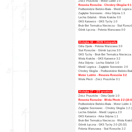
Znicz Pruszków - Motor Lublin 1:0
Resovia Rzeszów - Chrobry Głogów 0:1
Podbeskidzie Bielsko-Biała - Miedź Legnica
Zagłębie Sosnowiec - Arka Gdynia 1:3
Lechia Gdańsk - Wisła Kraków 0:0
GKS Katowice - GKS Tychy 1:0
Bruk-Bet Termalica Nieciecza - Stal Rzesz
Gónik Łęczna - Polonia Warszawa 0:0
Kolejka 16 – 25/26 listopada
Odra Opole - Polonia Warszawa 3:0
Stal Rzeszów - Górnik Łęczna 3:0
GKS Tychy -
Bruk-Bet Termalica Nieciecza 
Wisła Kraków - GKS Katowice 3:2
Arka Gdynia - Lechia Gdańsk 1:0
Miedź Legnica - Zagłębie Sosnowiec 2:0
Chrobry Głogów - Podbeskidzie Bielsko-Biał
Motor Lublin - Resovia Rzeszów 3:2
Wisła Płock - Znicz Pruszków 0:1
Kolejka 17 – 2/3 grudnia
Znicz Pruszków - Odra Opole 1:0
Resovia Rzeszów - Wisła Płock 2:2 (10.0
Podbeskidzie Bielsko-Biała - Motor Lublin 1:
Zagłębie Sosnowiec - Chrobry Głogów 1:2 (
Lechia Gdańsk - Miedź Legnica 2:0
GKS Katowice - Arka Gdynia 1:1
Bruk-Bet Termalica Nieciecza - Wisła Krak
Górnik Łęczna - GKS Tychy 2:0 (20.02)
Polonia Warszawa - Stal Rzeszów 2:2