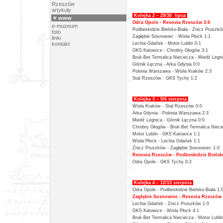
Rzeszów
artykuły
Kolejka 2 – 29/30 lipca
www
Odra Opole - Resovia Rzeszów 3:0
e-muzeum
Podbeskidzie Bielsko-Biała - Znicz Pruszkó
foto
Zagłębie Sosnowiec - Wisła Płock 1:1
linki
kontakt
Lechia Gdańsk - Motor Lublin 0:1
GKS Katowice - Chrobry Głogów 3:1
Bruk-Bet Termalica Nieciecza - Miedź Legni
Górnik Łęczna - Arka Gdynia 0:0
Polonia Warszawa - Wisła Kraków 2:3
Stal Rzeszów - GKS Tychy 1:2
Kolejka 3 – 5/6 sierpnia
Wisła Kraków - Stal Rzeszów 0:0
Arka Gdynia - Polonia Warszawa 2:3
Miedź Legnica - Górnik Łęczna 0:0
Chrobry Głogów - Bruk-Bet Termalica Nieci
Motor Lublin - GKS Katowice 1:1
Wisła Płock - Lechia Gdańsk 1:1
Znicz Pruszków - Zagłębie Sosnowiec 1:0
Resovia Rzeszów - Podbeskidzie Bielsko
Odra Opole - GKS Tychy 0:2
Kolejka 4 – 12/13 sierpnia
Odra Opole - Podbeskidzie Bielsko-Biała 1:
Zagłębie Sosnowiec - Resovia Rzeszów 
Lechia Gdańsk - Znicz Pruszków 1:0
GKS Katowice - Wisła Płock 4:1
Bruk-Bet Termalica Nieciecza - Motor Lubli