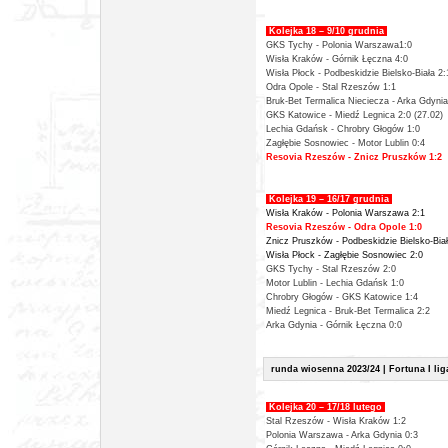
Kolejka 18 – 9/10 grudnia
GKS Tychy - Polonia Warszawa1:0
Wisła Kraków - Górnik Łęczna 4:0
Wisła Płock - Podbeskidzie Bielsko-Biała 2:
Odra Opole - Stal Rzeszów 1:1
Bruk-Bet Termalica Nieciecza - Arka Gdynia
GKS Katowice - Miedź Legnica 2:0 (27.02)
Lechia Gdańsk - Chrobry Głogów 1:0
Zagłębie Sosnowiec - Motor Lublin 0:4
Resovia Rzeszów - Znicz Pruszków 1:2
Kolejka 19 – 16/17 grudnia
Wisła Kraków - Polonia Warszawa 2:1
Resovia Rzeszów - Odra Opole 1:0
Znicz Pruszków - Podbeskidzie Bielsko-Biał
Wisła Płock - Zagłębie Sosnowiec 2:0
GKS Tychy - Stal Rzeszów 2:0
Motor Lublin - Lechia Gdańsk 1:0
Chrobry Głogów - GKS Katowice 1:4
Miedź Legnica - Bruk-Bet Termalica 2:2
Arka Gdynia - Górnik Łęczna 0:0
runda wiosenna 2023/24 | Fortuna I lig
Kolejka 20 – 17/18 lutego
Stal Rzeszów - Wisła Kraków 1:2
Polonia Warszawa -
Arka Gdynia 0:3