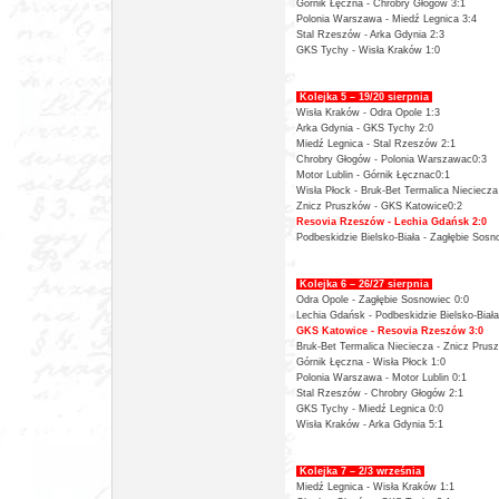
Górnik Łęczna - Chrobry Głogów 3:1
Polonia Warszawa - Miedź Legnica 3:4
Stal Rzeszów - Arka Gdynia 2:3
GKS Tychy - Wisła Kraków 1:0
Kolejka 5 – 19/20 sierpnia
Wisła Kraków - Odra Opole 1:3
Arka Gdynia - GKS Tychy 2:0
Miedź Legnica - Stal Rzeszów 2:1
Chrobry Głogów - Polonia Warszawac0:3
Motor Lublin - Górnik Łęcznac0:1
Wisła Płock - Bruk-Bet Termalica Nieciecza
Znicz Pruszków - GKS Katowice0:2
Resovia Rzeszów - Lechia Gdańsk 2:0
Podbeskidzie Bielsko-Biała - Zagłębie Sosn
Kolejka 6 – 26/27 sierpnia
Odra Opole - Zagłębie Sosnowiec 0:0
Lechia Gdańsk - Podbeskidzie Bielsko-Biała
GKS Katowice - Resovia Rzeszów 3:0
Bruk-Bet Termalica Nieciecza - Znicz Prus
Górnik Łęczna - Wisła Płock 1:0
Polonia Warszawa - Motor Lublin 0:1
Stal Rzeszów - Chrobry Głogów 2:1
GKS Tychy - Miedź Legnica 0:0
Wisła Kraków - Arka Gdynia 5:1
Kolejka 7 – 2/3 września
Miedź Legnica - Wisła Kraków 1:1