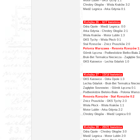
Motor Lublin -
GKS Tychy 1:1
Chrobry Głogów -
Wisła Kraków 3:2
Miedź Legnica -
Arka Gdynia 0:1
Kolejka 26 – 6//7 kwietnia
Odra Opole - Miedź Legnica 0:0
Arka Gdynia -
Chrobry Głogów 2:1
Wisła Kraków -
Motor Lublin 1:3
GKS Tychy
-
Wisła Płock 0:1
Stal Rzeszów - Znicz Pruszków 2:0
Polonia Warszawa -
Resovia Rzeszów 1:
Górnik Łęczna - Podbeskidzie Bielko-Biała 
Bruk-Bet Termalica Nieciecza -
Zagłębie So
GKS Katowice -
Lechia Gdańsk 1:0
Kolejka 27 – 13/14 kwietnia
GKS Katowice - Odra Opole 1:3
Lechia Gdańsk - Bruk-Bet Termalica Niecie
Zagłębie Sosnowiec - Górnik Łęczna 0:1
Podbeskidzie Bielsko-Biała - Polonia Wars
Resovia Rzeszów -
Stal Rzeszów 0:2
Znicz Pruszków - GKS Tychy 2:3
Wisła Płock -
Wisła Kraków 1:1
Motor Lublin -
Arka Gdynia 2:2
Chrobry Głogów -
Miedź Legnica 0:0
Kolejka 28 – 20/21 kwietnia
Odra Opole - Chrobry Głogów 3:0
Miedź Legnica -
Motor Lublin 2:0