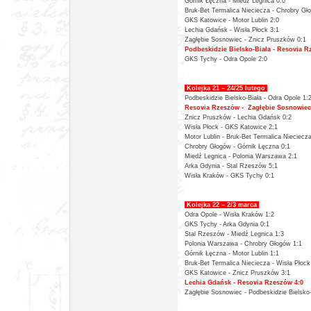
Górnik Łęczna -
Miedź Legnica 0:0
Bruk-Bet Termalica Nieciecza -
Chrobry Gł
GKS Katowice -
Motor Lublin 2:0
Lechia Gdańsk -
Wisła Płock 3:1
Zagłębie Sosnowiec -
Znicz Pruszków 0:1
Podbeskidzie Bielsko-Biała -
Resovia R
GKS Tychy - Odra Opole 2:0
Kolejka 21 – 24/25 lutego
Podbeskidzie Bielsko-Biała - Odra Opole 1:
Resovia Rzeszów -
Zagłębie Sosnowiec
Znicz Pruszków -
Lechia Gdańsk 0:2
Wisła Płock -
GKS Katowice 2:1
Motor Lublin -
Bruk-Bet Termalica Nieciecza
Chrobry Głogów -
Górnik Łęczna 0:1
Miedź Legnica -
Polonia Warszawa 2:1
Arka Gdynia -
Stal Rzeszów 5:1
Wisła Kraków -
GKS Tychy 0:1
Kolejka 22 – 2/3 marca
Odra Opole - Wisła Kraków 1:2
GKS Tychy -
Arka Gdynia 0:1
Stal Rzeszów -
Miedź Legnica 1:3
Polonia Warszawa -
Chrobry Głogów 1:1
Górnik Łęczna -
Motor Lublin 1:1
Bruk-Bet Termalica Nieciecza -
Wisła Płock
GKS Katowice -
Znicz Pruszków 3:1
Lechia Gdańsk -
Resovia Rzeszów 4:0
Zagłębie Sosnowiec - Podbeskidzie Bielsko-