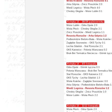
Wisła Kraków - Resovia Rzeszów 4:1
Arka Gdynia - Znicz Pruszków 2:0
Miedź Legnica - Wisła Płock 4:0
Chrobry Głogów - Motor Lublin 0:1
Kolejka 13 – 28//29 października
Motor Lublin - Odra Opole 2:0
Wisła Płock - Chrobry Głogów 2:1
Znicz Pruszków - Miedź Legnica 1:1
Resovia Rzeszów - Arka Gdynia 1:2
Podbeskidzie Bielsko-Biała - Wisła Kraków 
Zagłębie Sosnowiec - GKS Tychy 0:1
Lechia Gdańsk - Stal Rzeszów 2:1
GKS Katowice - Polonia Warszawa 0:2
Bruk-Bet Termalica Nieciecza - Górnik Łęcz
Kolejka 14 – 4/5 listopada
Odra Opole - Górnik Łęczna 0:3
Polonia Warszawa -
Bruk-Bet Termalica Nie
Stal Rzeszów - GKS Katowice 2:2
GKS Tychy - Lechia Gdańsk 1:3
Wisła Kraków - Zagłębie Sosnowiec 0:0
Arka Gdynia - Podbeskidzie Bielsko-Biała 1
Miedź Legnica - Resovia Rzeszów 1:2
Chrobry Głogów - Znicz Pruszków 1:0
Motor Lublin - Wisła Płock 2:2
Kolejka 15 – 11/12 listopada
Wisła Płock - Odra Opole 2:0