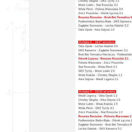
Chrobry Głogów - GKS Tychy 2:1
Motor Lublin - Stal Rzeszów 3:2
Wisła Płock - Polonia Warszawa 3:0
Znicz Pruszków - Górnik Łęczna 0:1
Resovia Rzeszów - Bruk-Bet Termalica N
Podbeskidzie Bielsko-Biała - GKS Katowice
Zagłębie Sosnowiec - Lechia Gdańsk 5:2
Odra Opole - Arka Gdynia 1:0
Kolejka 8 – 16/17 września
Odra Opole - Lechia Gdańsk 0:0
GKS Katowice - Zagłębie Sosnowiec 0:1
Bruk-Bet Termalica Nieciecza - Podbeskidzi
Górnik Łęczna - Resovia Rzeszów 3:1
Polonia Warszawa - Znicz Pruszków
Stal Rzeszów - Wisła Płock 0:1
GKS Tychy - Motor Lublin 2:0
Wisła Kraków - Chrobry Głogów 1:1
Arka Gdynia - Miedź Legnica 2:1
Kolejka 9 – 23//24 września
Miedź Legnica - Odra Opole 1:2
Chrobry Głogów - Arka Gdynia 1:0
Motor Lublin - Wisła Kraków 1:5
Wisła Płock - GKS Tychy 4:1
Znicz Pruszków - Stal Rzeszów 1:2
Resovia Rzeszów - Polonia Warszawa 1
Podbeskidzie Bielko-Biała - Górnik Łęczna 
Zagłębie Sosnowiec - Bruk-Bet Termalica N
Lechia Gdańsk - GKS Katowice 5:1