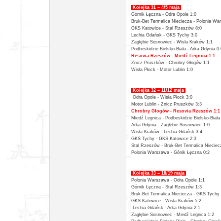
Kolejka 31 – 4/5 maja
Górnik Łęczna - Odra Opole 1:0
Bruk-Bet Termalica Nieciecza -
Polonia Wa
GKS Katowice -
Stal Rzeszów 8:0
Lechia Gdańsk -
GKS Tychy 3:0
Zagłębie Sosnowiec -
Wisła Kraków 1:1
Podbeskidzie Bielsko-Biała -
Arka Gdynia 0:
Resovia Rzeszów -
Miedź Legnica 1:1
Znicz Pruszków -
Chrobry Głogów 1:1
Wisła Płock -
Motor Lublin 1:0
Kolejka 32 – 11/12 maja
Odra Opole
- Wisła Płock 3:0
Motor Lublin -
Znicz Pruszków 3:3
Chrobry Głogów -
Resovia Rzeszów 1:1
Miedź Legnica -
Podbeskidzie Bielsko-Biała
Arka Gdynia -
Zagłębie Sosnowiec 1:0
Wisła Kraków -
Lechia Gdańsk 3:4
GKS Tychy -
GKS Katowice 2:3
Stal Rzeszów -
Bruk-Bet Termalica Nieciec
Polonia Warszawa -
Gónik Łęczna 0:2
Kolejka 33 – 18/19 maja
Polonia Warszawa - Odra Opole 1:1
Górnik Łęczna -
Stal Rzeszów 1:3
Bruk-Bet Termalica Nieciecza -
GKS Tychy 
GKS Katowice -
Wisła Kraków 5:2
Lechia Gdańsk -
Arka Gdynia 2:1
Zagłębie Sosnowiec -
Miedź Legnica 1:2