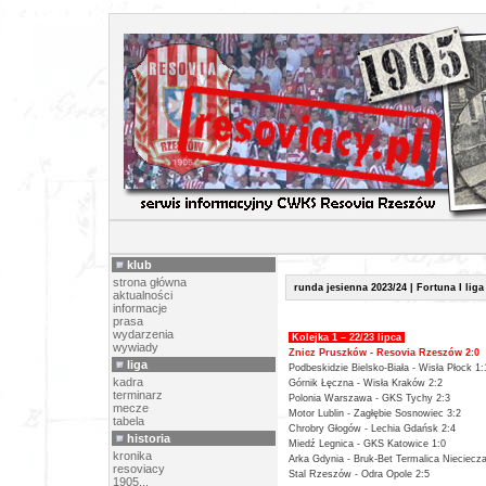
TERMINARZ 
klub
strona główna
runda jesienna 2023/24 | Fortuna I liga
aktualności
informacje
prasa
wydarzenia
Kolejka 1 – 22/23 lipca
wywiady
Znicz Pruszków - Resovia Rzeszów 2:0
liga
Podbeskidzie Bielsko-Biała - Wisła Płock 1:
kadra
Górnik Łęczna - Wisła Kraków 2:2
terminarz
Polonia Warszawa - GKS Tychy 2:3
mecze
Motor Lublin - Zagłębie Sosnowiec 3:2
tabela
Chrobry Głogów - Lechia Gdańsk 2:4
historia
Miedź Legnica - GKS Katowice 1:0
kronika
Arka Gdynia - Bruk-Bet Termalica Nieciecza
resoviacy
Stal Rzeszów - Odra Opole 2:5
1905...