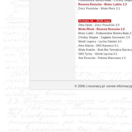
Podbeskidzie Bielsko-Biała -
Chrobry Głogó
Resovia Rzeszów -
Motor Lublin 1:3
Znicz Pruszków -
Wisła Płock 2:1
Kolejka 34 – 25/26 maja
Odra Opole - Znicz Pruszków 2:0
Wisła Płock -
Resovia Rzeszów 1:2
Motor Lublin -
Podbeskidzie Bielsko-Biała 2
Chrobry Głogów -
Zagłębie Sosnowiec 2:0
Miedź Legnica -
Lechia Gdańsk 4:1
Arka Gdynia -
GKS Katowice 0:1
Wisła Kraków -
Bruk-Bet Termalica Nieciec
GKS Tychy -
Górnik Łęczna 0:1
Stal Rzeszów -
Polonia Warszawa 1:2
© 2006 | resoviacy.pl serwis informa