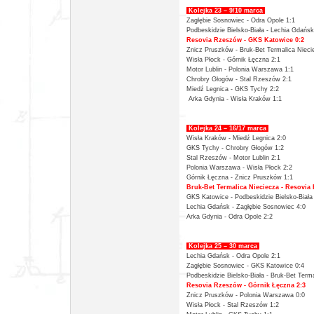
Kolejka 23 – 9/10 marca
Zagłębie Sosnowiec - Odra Opole 1:1
Podbeskidzie Bielsko-Biała -
Lechia Gdańsk
Resovia Rzeszów -
GKS Katowice 0:2
Znicz Pruszków - Bruk-Bet Termalica Nieci
Wisła Płock -
Górnik Łęczna 2:1
Motor Lublin -
Polonia Warszawa 1:1
Chrobry Głogów -
Stal Rzeszów 2:1
Miedź Legnica -
GKS Tychy 2:2
Arka Gdynia -
Wisła Kraków 1:1
Kolejka 24 – 16/17 marca
Wisła Kraków - Miedź Legnica 2:0
GKS Tychy -
Chrobry Głogów 1:2
Stal Rzeszów -
Motor Lublin 2:1
Polonia Warszawa -
Wisła Płock 2:2
Górnik Łęczna -
Znicz Pruszków 1:1
Bruk-Bet Termalica Nieciecza -
Resovia 
GKS Katowice - Podbeskidzie Bielsko-Biała
Lechia Gdańsk -
Zagłębie Sosnowiec 4:0
Arka Gdynia -
Odra Opole 2:2
Kolejka 25 – 30 marca
Lechia Gdańsk - Odra Opole 2:1
Zagłębie Sosnowiec -
GKS Katowice 0:4
Podbeskidzie Bielsko-Biała -
Bruk-Bet Terma
Resovia Rzeszów -
Górnik Łęczna 2:3
Znicz Pruszków - Polonia Warszawa 0:0
Wisła Płock -
Stal Rzeszów 1:2