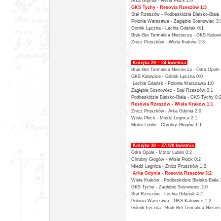
Arka Gdynia -
Wisła Płock 2:0
GKS Tychy -
Resovia Rzeszów 1:3
Stal Rzeszów - Podbeskidzie Bielsko-Biała 
Polonia Warszawa -
Zagłębie Sosnowiec 3:
Górnik Łęczna -
Lechia Gdańsk 0:1
Bruk-Bet Termalica Nieciecza -
GKS Katowi
Znicz Pruszków -
Wisła Kraków
2:3
Kolejka 29 – 24 kwietnia
Bruk-Bet Termalica Nieciecza - Odra Opole 
GKS Katowice -
Górnik Łęczna 0:0
Lechia Gdańsk -
Polonia Warszawa 1:0
Zagłębie Sosnowiec -
Stal Rzeszów 0:1
Podbeskidzie Bielsko-Biała -
GKS Tychy 0:
Resovia Rzeszów -
Wisła Kraków 1:1
Znicz Pruszków -
Arka Gdynia 2:0
Wisła Płock -
Miedź Legnica 2:1
Motor Lublin -
Chrobry Głogów 1:1
Kolejka 30 – 27//28 kwietnia
Odra Opole - Motor Lublin 0:2
Chrobry Głogów -
Wisła Płock 0:2
Miedź Legnica -
Znicz Pruszków 1:2
Arka Gdynia -
Resovia Rzeszów 3:2
Wisła Kraków - Podbeskidzie Bielsko-Biała 
GKS Tychy -
Zagłębie Sosnowiec 2:0
Stal Rzeszów -
Lechia Gdańsk 4:2
Polonia Warszawa -
GKS Katowice 1:2
Górnik Łęczna - Bruk-Bet Termalica Nieciec