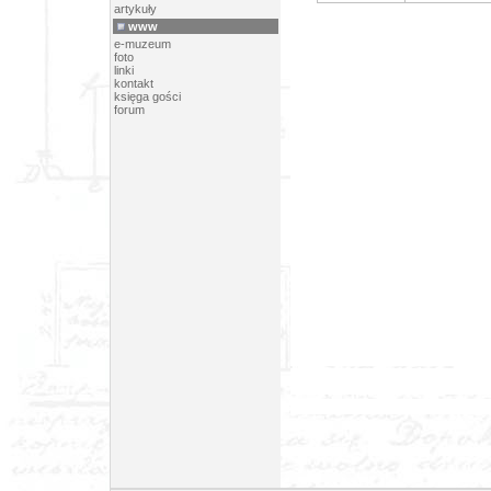
artykuły
www
e-muzeum
foto
linki
kontakt
księga gości
forum