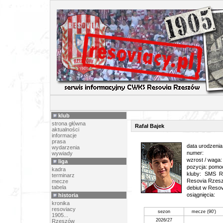
PIŁK
klub
strona główna
Rafał Bajek
aktualności
informacje
prasa
data urodzenia
wydarzenia
numer:
wywiady
wzrost / waga:
liga
pozycja: pomo
kadra
kluby: SMS R
terminarz
Resovia Rzes
mecze
tabela
debiut w Resovi
osiągnięcia:
historia
kronika
resoviacy
sezon
mecze (90')
1905...
2026/27
Rzeszów