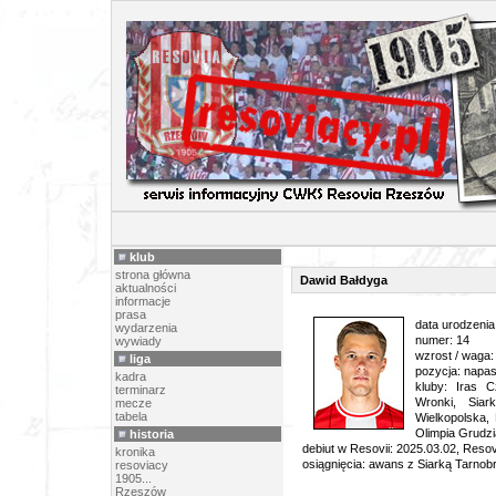
PIŁK
klub
strona główna
Dawid Bałdyga
aktualności
informacje
prasa
data urodzenia
wydarzenia
numer: 14
wywiady
wzrost / waga:
liga
pozycja: napas
kadra
kluby: Iras C
terminarz
Wronki, Siar
mecze
tabela
Wielkopolska
Olimpia Grudz
historia
debiut w Resovii: 2025.03.02, Reso
kronika
osiągnięcia: awans z Siarką Tarnobrz
resoviacy
1905...
Rzeszów