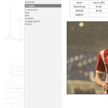
artykuły
sezon
mecze (90')
www
2024/25 (w)
13 (0)
e-muzeum
2025/26
30
(4)
foto
2026/27
linki
kontakt
księga gości
forum