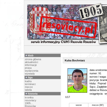
PIŁK
klub
strona główna
Kuba Bochniarz
aktualności
informacje
prasa
data urodzenia
wydarzenia
numer: 91
wywiady
wzrost / waga:
liga
pozycja: bram
kadra
kluby: Poprad
terminarz
Sącz, Zagłębi
mecze
tabela
debiut w Resov
historia
osiągnięcia: 
U17
kronika
resoviacy
1905...
sezon
mecze (90')
Rzeszów