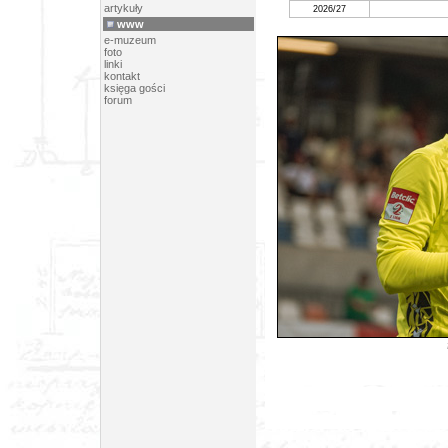
artykuły
2026/27
www
e-muzeum
foto
linki
kontakt
księga gości
forum