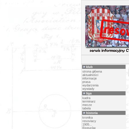
PI
klub
strona główna
aktualności
informacje
prasa
wydarzenia
wywiady
liga
kadra
terminarz
mecze
tabela
historia
kronika
resoviacy
1905...
Rzeszów