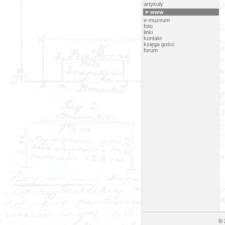
artykuły
www
e-muzeum
foto
linki
kontakt
księga gości
forum
© 