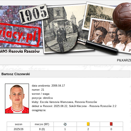
ŁKARZ
Bartosz Ciszewski
data urodzenia: 2006.04.17
numer: 21
wzrost / waga:
pozycja: obrońca
kluby: Escola Varsovia Warszawa, Resovia Rzeszów
debiut w Resovii: 2025.08.22, Sokół Kleczew - Resovia Rzeszów 2:2
osiągnięcia:
sezon
mecze (90')
2025/26
8
(0)
1
2
0