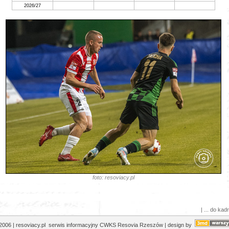
2026/27
foto: resoviacy.pl
| ... do kadr
2006 | resoviacy.pl serwis informacyjny CWKS Resovia Rzeszów | design by