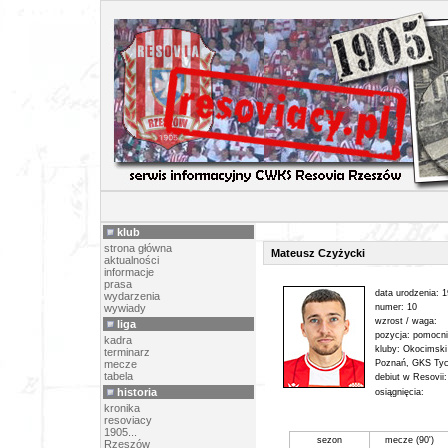
PIŁK
klub
strona główna
Mateusz Czyżycki
aktualności
informacje
prasa
data urodzenia: 
wydarzenia
wywiady
numer: 10
wzrost / waga:
liga
pozycja: pomocn
kadra
kluby: Okocimski
terminarz
mecze
Poznań, GKS Tyc
tabela
debiut w Resovii
historia
osiągnięcia:
kronika
resoviacy
1905...
sezon
mecze (90')
Rzeszów