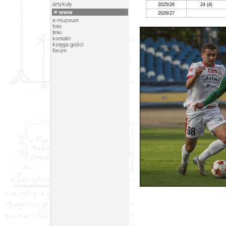
artykuły
2025/26
24
(4)
www
2026/27
e-muzeum
foto
linki
kontakt
księga gości
forum