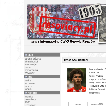
PIŁK
klub
strona główna
Myles Asei Dantoni
aktualności
informacje
prasa
data urodzenia: 
wydarzenia
wywiady
numer: 70
wzrost / waga:
liga
pozycja: obrońca
kadra
kluby: Delta Wa
terminarz
mecze
Resovia II SMS 
tabela
debiut w Resovii
historia
osiągnięcia:
kronika
resoviacy
1905...
sezon
mecze (90')
Rzeszów