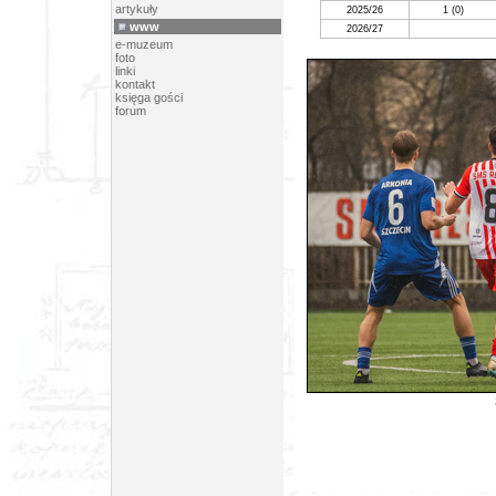
artykuły
2025/26
1 (0)
www
2026/27
e-muzeum
foto
linki
kontakt
księga gości
forum