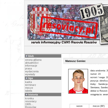
PIŁK
klub
strona główna
Mateusz Geniec
aktualności
informacje
prasa
data urodzenia: 
wydarzenia
wywiady
numer: 23
wzrost / waga: 1
liga
pozycja: obrońca
kadra
kluby: Sandec
terminarz
mecze
Sieniawa, Sande
tabela
debiut w Resovii
historia
osiągnięcia:
awan
kronika
resoviacy
1905...
sezon
mecze (90')
Rzeszów