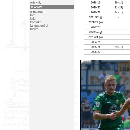
artykuły
2018/19
26 (14)
www
2019/20
31 (27)
e-muzeum
2020/21
14 (11)
foto
2021/22 (j)
-
linki
kontakt
2021/22 (w)
księga gości
2022/23
forum
2023/24 (j)
2023/24 (w)
2024/25
2025/26
29
(18)
2026/27