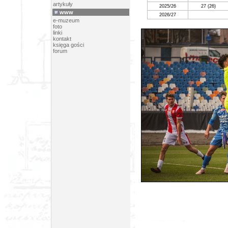
artykuły
2025/26
27
(26)
www
2026/27
e-muzeum
foto
linki
kontakt
księga gości
forum