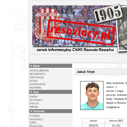
PIŁK
klub
strona główna
Jakub Tetyk
aktualności
informacje
prasa
data urodzenia: 
wydarzenia
wywiady
numer: 1
wzrost / waga:
liga
pozycja: bramkar
kadra
kluby: Gedania 
terminarz
mecze
debiut w Resovii
tabela
osiągnięcia:
historia
kronika
resoviacy
sezon
mecze (90')
1905...
Rzeszów
2024/25
31 (31)