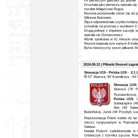
Po pierwszym gwizdku już jednak s
Gruchała jako pierwsza wpisała się n
rezultat Małgorzata Rogus.
Resovia postanowiła zbrać się do 
Wiktoria Bukowiec.
Ślęza odpowiedziała szybko kolejny
schodziły na przerwę z wynikiem 3:
Drugą połowę z impetem zaczęły wro
wpisała sie Domaszewicz.
Wynik spotkania w 61 minucie ustal
Resovii dopisała tym samym 8 trafien
Był to historyczny sezon piłkarek Re
2024.05.31 | Piłkarki Resovii zagr
Słowacja U19 - Polska U19 - 2:1 (
57
' Slukova, 90' Kramilkova - 54
Słowacja U19
Slukova (78' P
'Rumancikova),
Polska U19:
Ur
Sobiejrajska (4
Abe (46' Salaw
Budzińska), Jurek (46' Przybył), Łu
Reprezentacja Polski kobiet do l
meczu rozgrywanym w Popradzie za
Salawa.
Natalia Pydych zadebiutowała w 
Urbańczyk z Górnika Łęczna. Równ