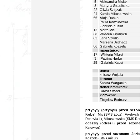
5
Aleksandra Misiak
8
Martyna Strasińska
22
Oliwia Szlęzak
24
Kamila Mikuszewska
66
Alicja Dańko
Paula Kowalewska
Gabriela Kusior
13
Marta Miś
68
Wiktoria Frydrych
83
Lena Szydło
Marzena Jednacz
86
Gabriela Koszela
napastnicy:
17
Wiktoria Mikrut
3
Paulina Harko
25
Gabriela Kaput
trener
Łukasz Wojtala
II trener
Sabina Wargacka
trener bramkarek
Dawid Świder
kierownik
Zbigniew Bednarz
przybyły (przybyli) przed sezo
Kielce), Miś (SMS Łódź), Frydrych
Resovia II), Mikuszewska (SMS Res
odeszły (odeszli) przed sezo
Katowice)
przybyły przed sezonem:
Jezior
Koszela (Stal Łańcut)