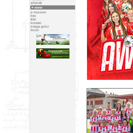
artykuły
www
e-muzeum
foto
linki
kontakt
księga gości
forum