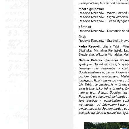
turnieju W lisiej Górze pod Tarnowem
mecze grupowe:
Resovia Rzeszów - Warta Poznań 0
Resovia Rzeszów - Ślęza Wrocław 2:
Resovia Rzeszów - Tęcza Bydgoszc
półfinał:
Resovia Rzeszów - Diamonds Acade
finał:
Resovia Rzeszów - Starówka Nowy 
kadra Resovii:
Liliana Tabin, Mi
Śliwińska, Michalina Pieniążek, L
Siewierska, Wiktoria Michalska, M
Natalia Paterek (trenerka Resov
spokojnie. Był jednak stres, bo g
finałowym nie trenowałyśmy rzut
Spodziewałam się, że na którymś 
poziom będzie wyrównany. Miała
turniejach. Rzuty karne po meczu 
Lila Tabin nie zawiedzie w bramce
straciłyśmy tylko jedną bramkę. B
nam w tych dniach. Budując ten 
Początek przygotowań był bardzo t
inne zespoły - pomyślałam sob
wymagałam od dziewczyn i wiem, ż
swoje marzenia. Jestem bardzo szcz
zostanie na długo w naszej pamięci.