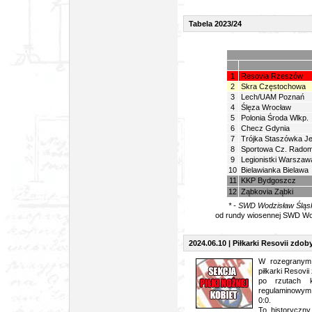
Tabela 2023/24
1
Resovia Rzeszów
2
Skra Częstochowa
3
Lech/UAM Poznań
4
Ślęza Wrocław
5
Polonia Środa Wlkp.
6
Checz Gdynia
7
Trójka Staszówka Je
8
Sportowa Cz. Rado
9
Legionistki Warszaw
10
Bielawianka Bielawa
11
KKP Bydgoszcz
12
Ząbkovia Ząbki
* - SWD Wodzisław Śląski
od rundy wiosennej SWD Wo
2024.06.10 | Piłkarki Resovii zdob
W rozegranym 
piłkarki Resovii
po rzutach 
regulaminowym 
0:0.
To historyczny