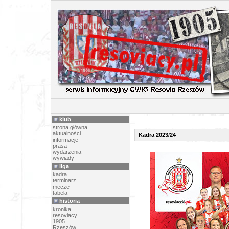
SEKCJA PIŁKA
klub
strona główna
aktualności
Kadra 2023/24
informacje
prasa
wydarzenia
wywiady
liga
kadra
terminarz
mecze
tabela
historia
kronika
resoviacy
1905...
Rzeszów