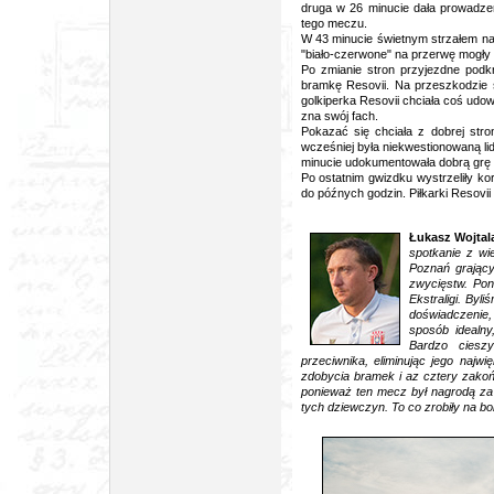
druga w 26 minucie dała prowadzen
tego meczu.
W 43 minucie świetnym strzałem na 
"biało-czerwone" na przerwę mogły
Po zmianie stron przyjezdne podkr
bramkę Resovii. Na przeszkodzie s
golkiperka Resovii chciała coś udow
zna swój fach.
Pokazać się chciała z dobrej stro
wcześniej była niekwestionowaną l
minucie udokumentowała dobrą grę t
Po ostatnim gwizdku wystrzeliły k
do późnych godzin. Piłkarki Resovii
Łukasz Wojtala
spotkanie z w
Poznań grając
zwycięstw. Po
Ekstraligi. By
doświadczenie,
sposób idealn
Bardzo ciesz
przeciwnika, eliminując jego najwi
zdobycia bramek i az cztery zakoń
ponieważ ten mecz był nagrodą za
tych dziewczyn. To co zrobiły na boi