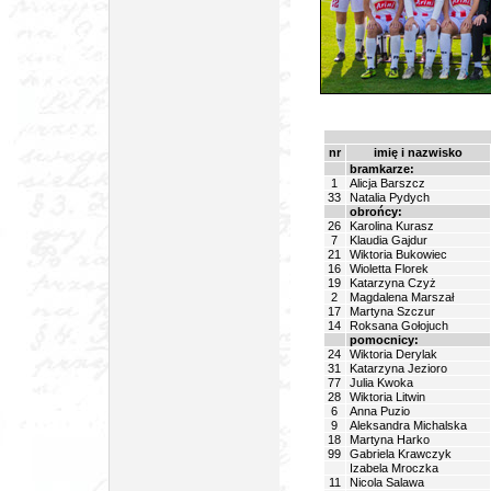
nr
imię i nazwisko
bramkarze:
1
Alicja Barszcz
33
Natalia Pydych
obrońcy:
26
Karolina Kurasz
7
Klaudia Gajdur
21
Wiktoria Bukowiec
16
Wioletta Florek
19
Katarzyna Czyż
2
Magdalena Marszał
17
Martyna Szczur
14
Roksana Gołojuch
pomocnicy:
24
Wiktoria Derylak
31
Katarzyna Jezioro
77
Julia Kwoka
28
Wiktoria Litwin
6
Anna Puzio
9
Aleksandra Michalska
18
Martyna Harko
99
Gabriela Krawczyk
Izabela Mroczka
11
Nicola Salawa