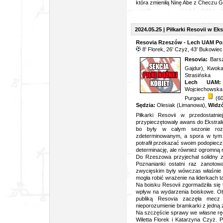
która zmieniłą Ninę Abe z Checzu G
2024.05.25 | Piłkarki Resovii w Eks
Resovia Rzeszów - Lech UAM Poz
8' Florek, 26' Czyż, 43' Bukowiec
Resovia:
Barsz
Gajdur), Kwoka
Strasińska
Lech UAM:
Wojciechowska
Purgacz
(60
Sędzia:
Olesiak (Limanowa),
Widz
Piłkarki Resovii w przedostatn
przypieczętowały awans do Ekstrali
bo były w całym sezonie rozg
zdeterminowanym, a spora w tym z
potrafił przekazać swoim podopieczn
determinację, ale również ogromną 
Do Rzeszowa przyjechał solidny z
Poznanianki ostatni raz zanoto
zwycięskim były wówczas właśnie 
mogła robić wrażenie na liderkach ta
Na boisku Resovii zgormadziła się 
wpływ na wydarzenia boiskowe. Ob
publiką Resovia zaczęła mecz
nieporozumienie bramkarki z jedną 
Na szczęście sprawy we własne rę
Wiletta Florek i Katarzyna Czyż. 