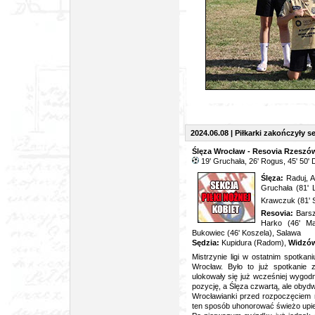
2024.06.08 | Piłkarki zakończyły 
Ślęza Wrocław - Resovia Rzeszów
19' Gruchała, 26' Rogus, 45' 50'
Ślęza:
Raduj, 
Gruchała (81' 
Krawczuk (81'
Resovia:
Barsz
Harko (46' Ma
Bukowiec (46' Koszela), Salawa
Sędzia:
Kupidura (Radom),
Widzó
Mistrzynie ligi w ostatnim spotka
Wrocław. Było to już spotkanie 
ulokowały się już wcześniej wygodn
pozycję, a Ślęza czwartą, ale oby
Wrocławianki przed rozpoczęciem 
ten sposób uhonorować świeżo upie